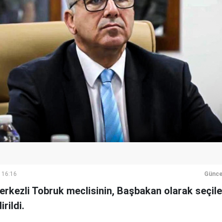
 16:16
Günce
erkezli Tobruk meclisinin, Başbakan olarak seçile
rildi.