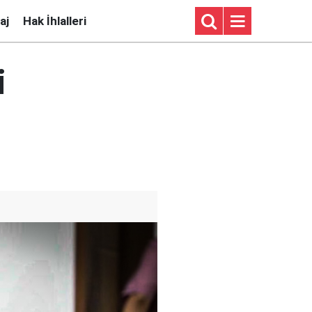
aj
Hak İhlalleri
i