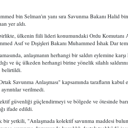
mmed bin Selman'ın yanı sıra Savunma Bakanı Halid bin 
an yer aldı.
le birlikte, ülkenin fiili lideri konumundaki Ordu Komuta
ed Asıf ve Dışişleri Bakanı Muhammed İshak Dar temsil
amasında, anlaşmanın herhangi bir saldırı eylemine karşı ko
ğı ve üç ülkeden herhangi birine yönelik silahlı saldırın
elirtildi.
tak Savunma Anlaşması" kapsamında tarafların kabul et
ayrıntılar verilmedi.
tif güvenliği güçlendirmeyi ve bölgede ve ötesinde barış,
ğı ifade edildi.
k bir yetkili, "Anlaşmada kolektif savunma maddesi bul