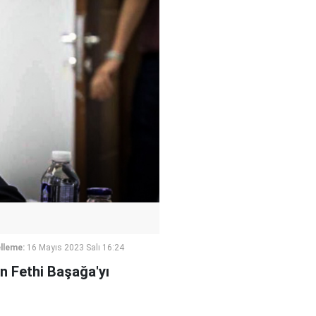
lleme:
16 Mayıs 2023 Salı 16:24
n Fethi Başağa'yı