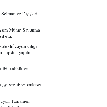
Selman ve Dışişleri
nı Asım Münir, Savunma
 etti.
lektif caydırıcılığı
ın hepsine yapılmış
tiği taahhüt ve
 güvenlik ve istikrarı
unuyor. Tamamen