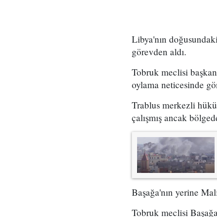
Libya'nın doğusundaki
görevden aldı.
Tobruk meclisi başkan
oylama neticesinde gör
Trablus merkezli hüküm
çalışmış ancak bölgede
Başağa'nın yerine Mal
Tobruk meclisi Başağa'