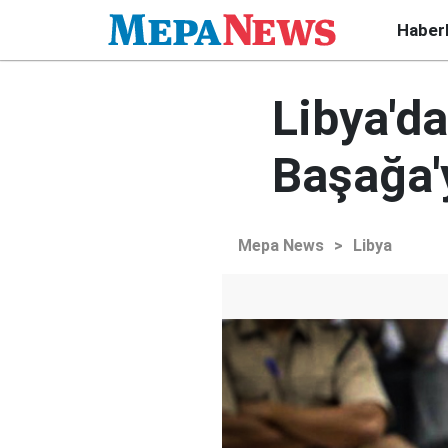
Haber
Libya'da
Başağa'
Mepa News
>
Libya