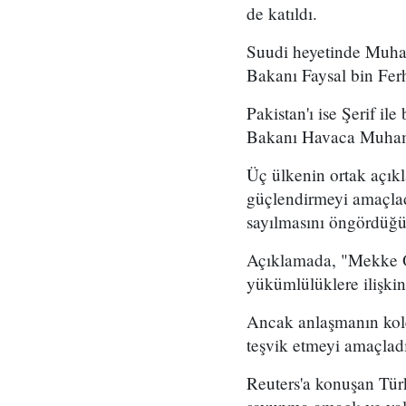
de katıldı.
Suudi heyetinde Muha
Bakanı Faysal bin Ferh
Pakistan'ı ise Şerif i
Bakanı Havaca Muhamm
Üç ülkenin ortak açıkl
güçlendirmeyi amaçladı
sayılmasını öngördüğü b
Açıklamada, "Mekke Or
yükümlülüklere ilişkin 
Ancak anlaşmanın kolek
teşvik etmeyi amaçladı
Reuters'a konuşan Tür