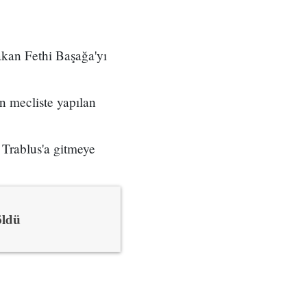
akan Fethi Başağa'yı
n mecliste yapılan
 Trablus'a gitmeye
öldü