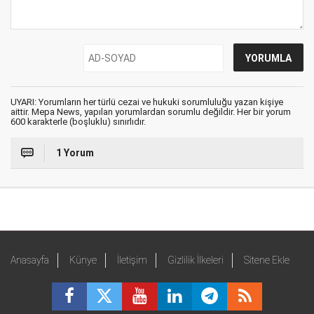
UYARI: Yorumların her türlü cezai ve hukuki sorumluluğu yazan kişiye
aittir. Mepa News, yapılan yorumlardan sorumlu değildir. Her bir yorum
600 karakterle (boşluklu) sınırlıdır.
1 Yorum
Anasayfa
Künye
İletişim
Gizlilik İlkeleri
Sitene Ekle