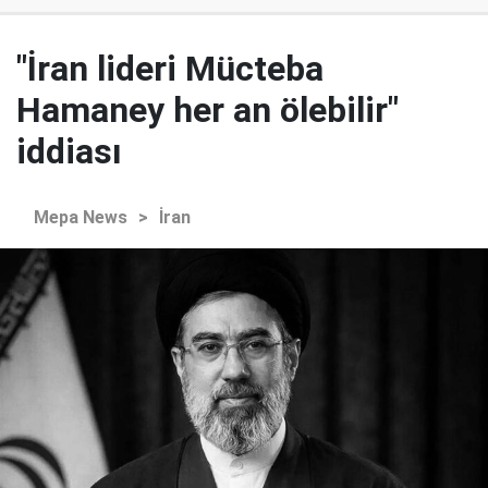
"İran lideri Mücteba
Hamaney her an ölebilir"
iddiası
Mepa News
>
İran