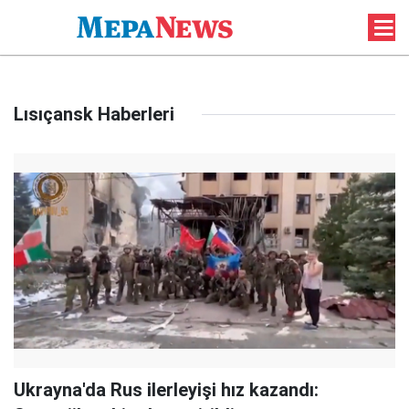
Lısıçansk Haberleri
Ukrayna'da Rus ilerleyişi hız kazandı: