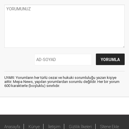
UYARI: Yorumların her türlü cezai ve hukuki sorumluluğu yazan kişiye
aittir. Mepa News, yapılan yorumlardan sorumlu değildir. Her bir yorum
600 karakterle (boşluklu) sınırlıdır.
Anasayfa
Künye
İletişim
Gizlilik İlkeleri
Sitene Ekle