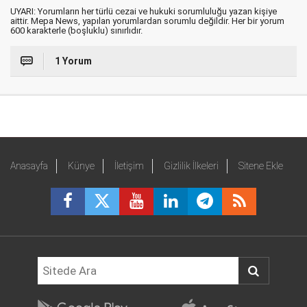
UYARI: Yorumların her türlü cezai ve hukuki sorumluluğu yazan kişiye
aittir. Mepa News, yapılan yorumlardan sorumlu değildir. Her bir yorum
600 karakterle (boşluklu) sınırlıdır.
1 Yorum
Anasayfa
Künye
İletişim
Gizlilik İlkeleri
Sitene Ekle