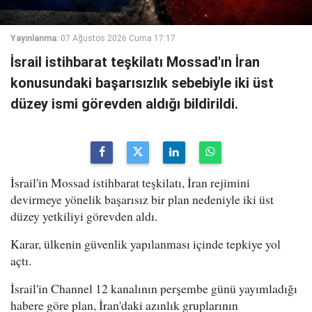
Yayınlanma:
07 Ağustos 2026 Cuma 17:17
İsrail istihbarat teşkilatı Mossad'ın İran
konusundaki başarısızlık sebebiyle iki üst
düzey ismi görevden aldığı bildirildi.
İsrail'in Mossad istihbarat teşkilatı, İran rejimini
devirmeye yönelik başarısız bir plan nedeniyle iki üst
düzey yetkiliyi görevden aldı.
Karar, ülkenin güvenlik yapılanması içinde tepkiye yol
açtı.
İsrail'in Channel 12 kanalının perşembe günü yayımladığı
habere göre plan, İran'daki azınlık gruplarının