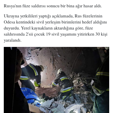
Rusya'nın füze saldırısı sonucu bir bina ağır hasar aldı.
Ukrayna yetkilileri yaptığı açıklamada, Rus füzelerinin
Odesa kentindeki sivil yerleşim birimlerini hedef aldığını
duyurdu. Yerel kaynakların aktardığına göre, füze
saldırısında 2'sii çocuk 19 sivil yaşamını yitirirken 30 kişi
yaralandı.