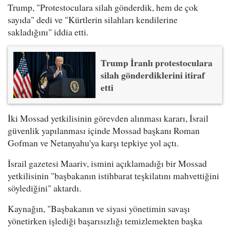
Trump, "Protestoculara silah gönderdik, hem de çok
sayıda" dedi ve "Kürtlerin silahları kendilerine
sakladığını" iddia etti.
Trump İranlı protestoculara
silah gönderdiklerini itiraf
etti
İki Mossad yetkilisinin görevden alınması kararı, İsrail
güvenlik yapılanması içinde Mossad başkanı Roman
Gofman ve Netanyahu'ya karşı tepkiye yol açtı.
İsrail gazetesi Maariv, ismini açıklamadığı bir Mossad
yetkilisinin "başbakanın istihbarat teşkilatını mahvettiğini
söylediğini" aktardı.
Kaynağın, "Başbakanın ve siyasi yönetimin savaşı
yönetirken işlediği başarısızlığı temizlemekten başka