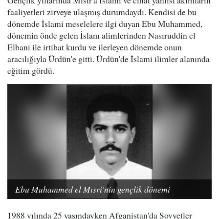
Gençlik yıllarında Mısır'a İslami ve cihat yanlısı akımların
faaliyetleri zirveye ulaşmış durumdaydı. Kendisi de bu
dönemde İslami meselelere ilgi duyan Ebu Muhammed,
dönemin önde gelen İslam alimlerinden Nasıruddin el
Elbani ile irtibat kurdu ve ilerleyen dönemde onun
aracılığıyla Ürdün'e gitti. Ürdün'de İslami ilimler alanında
eğitim gördü.
Ebu Muhammed el Mısri'nin gençlik dönemi
1988 yılında 25 yaşındayken Afganistan'da Sovyetler