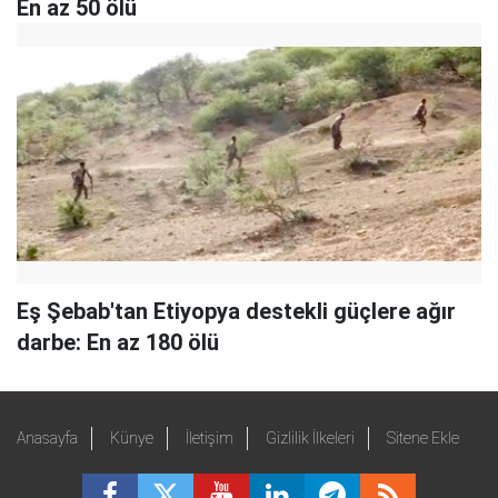
En az 50 ölü
Eş Şebab'tan Etiyopya destekli güçlere ağır
darbe: En az 180 ölü
Anasayfa
Künye
İletişim
Gizlilik İlkeleri
Sitene Ekle