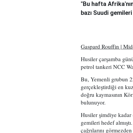
"Bu hafta Afrika'nı
bazı Suudi gemileri
Gaspard Rouffin | Mi
Husiler çarşamba günü
petrol tankeri NCC Wafa
Bu, Yemenli grubun 2
gerçekleştirdiği en kuz
doğru kaymasının Körf
bulunuyor.
Husiler şimdiye kadar
gemileri hedef almıştı
çağrılarını görmezden