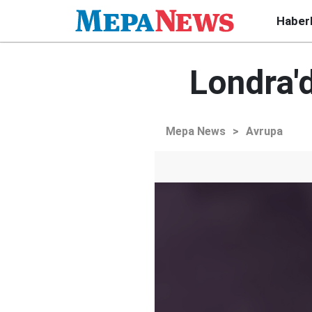
Haber
Londra'd
Mepa News
>
Avrupa