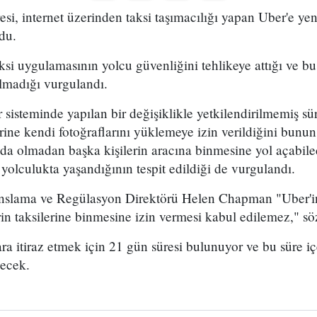
si, internet üzerinden taksi taşımacılığı yapan Uber'e yen
du.
si uygulamasının yolcu güvenliğini tehlikeye attığı ve b
olmadığı vurgulandı.
 sisteminde yapılan bir değişiklikle yetkilendirilmemiş sü
rine kendi fotoğraflarını yüklemeye izin verildiğini bunun 
nda olmadan başka kişilerin aracına binmesine yol açabile
olculukta yaşandığının tespit edildiği de vurgulandı.
anslama ve Regülasyon Direktörü Helen Chapman "Uber'in 
rin taksilerine binmesine izin vermesi kabul edilemez," söz
ara itiraz etmek için 21 gün süresi bulunuyor ve bu süre i
ecek.