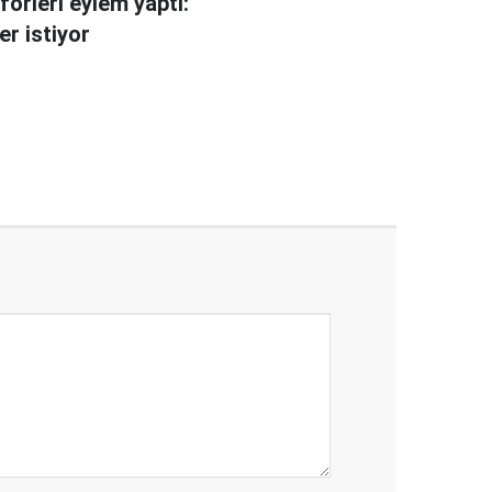
förleri eylem yaptı:
er istiyor