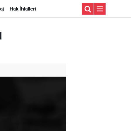
aj
Hak İhlalleri
ı