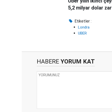
Uber yılın ikinci çe
5,2 milyar dolar zar
Etiketler :
Londra
UBER
HABERE
YORUM KAT