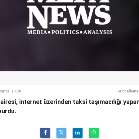
artesi 13:28
Güncelleme
iresi, internet üzerinden taksi taşımacılığı yapan
yurdu.