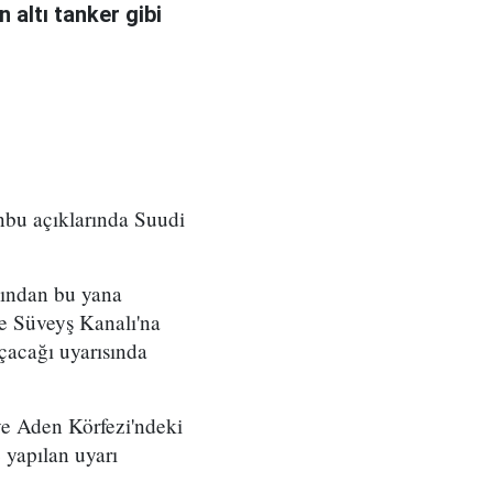
 altı tanker gibi
nbu açıklarında Suudi
sından bu yana
 ve Süveyş Kanalı'na
çacağı uyarısında
ve Aden Körfezi'ndeki
 yapılan uyarı