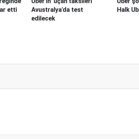
yreğinde
Uber'in 'uçan taksileri'
Uber şo
ar etti
Avustralya'da test
Halk Ub
edilecek