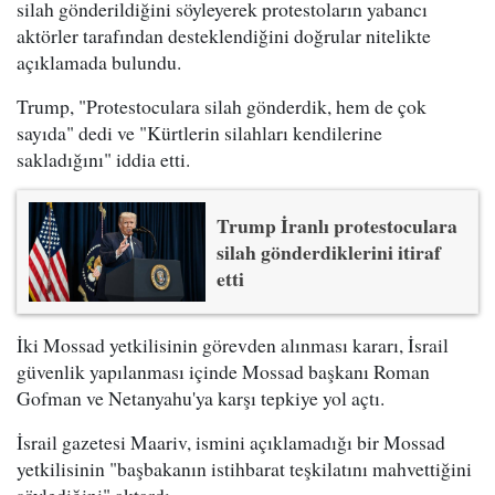
silah gönderildiğini söyleyerek protestoların yabancı
aktörler tarafından desteklendiğini doğrular nitelikte
açıklamada bulundu.
Trump, "Protestoculara silah gönderdik, hem de çok
sayıda" dedi ve "Kürtlerin silahları kendilerine
sakladığını" iddia etti.
Trump İranlı protestoculara
silah gönderdiklerini itiraf
etti
İki Mossad yetkilisinin görevden alınması kararı, İsrail
güvenlik yapılanması içinde Mossad başkanı Roman
Gofman ve Netanyahu'ya karşı tepkiye yol açtı.
İsrail gazetesi Maariv, ismini açıklamadığı bir Mossad
yetkilisinin "başbakanın istihbarat teşkilatını mahvettiğini
söylediğini" aktardı.