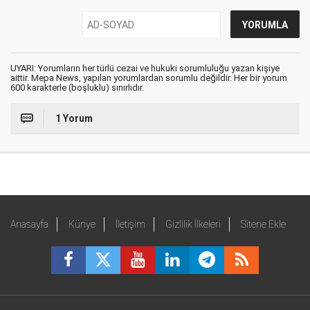
UYARI: Yorumların her türlü cezai ve hukuki sorumluluğu yazan kişiye
aittir. Mepa News, yapılan yorumlardan sorumlu değildir. Her bir yorum
600 karakterle (boşluklu) sınırlıdır.
1 Yorum
Anasayfa
Künye
İletişim
Gizlilik İlkeleri
Sitene Ekle