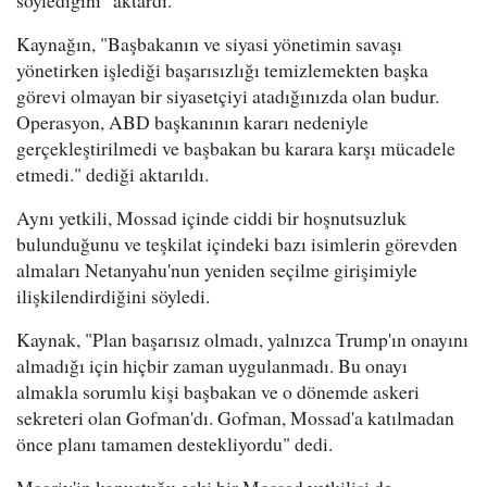
Kaynağın, "Başbakanın ve siyasi yönetimin savaşı
yönetirken işlediği başarısızlığı temizlemekten başka
görevi olmayan bir siyasetçiyi atadığınızda olan budur.
Operasyon, ABD başkanının kararı nedeniyle
gerçekleştirilmedi ve başbakan bu karara karşı mücadele
etmedi." dediği aktarıldı.
Aynı yetkili, Mossad içinde ciddi bir hoşnutsuzluk
bulunduğunu ve teşkilat içindeki bazı isimlerin görevden
almaları Netanyahu'nun yeniden seçilme girişimiyle
ilişkilendirdiğini söyledi.
Kaynak, "Plan başarısız olmadı, yalnızca Trump'ın onayını
almadığı için hiçbir zaman uygulanmadı. Bu onayı
almakla sorumlu kişi başbakan ve o dönemde askeri
sekreteri olan Gofman'dı. Gofman, Mossad'a katılmadan
önce planı tamamen destekliyordu" dedi.
Maariv'in konuştuğu eski bir Mossad yetkilisi de