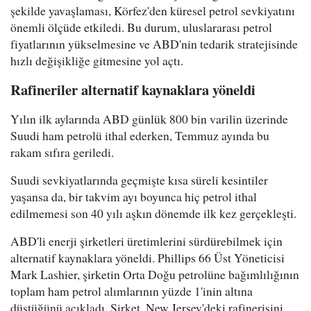
şekilde yavaşlaması, Körfez'den küresel petrol sevkiyatını
önemli ölçüde etkiledi. Bu durum, uluslararası petrol
fiyatlarının yükselmesine ve ABD'nin tedarik stratejisinde
hızlı değişikliğe gitmesine yol açtı.
Rafineriler alternatif kaynaklara yöneldi
Yılın ilk aylarında ABD günlük 800 bin varilin üzerinde
Suudi ham petrolü ithal ederken, Temmuz ayında bu
rakam sıfıra geriledi.
Suudi sevkiyatlarında geçmişte kısa süreli kesintiler
yaşansa da, bir takvim ayı boyunca hiç petrol ithal
edilmemesi son 40 yılı aşkın dönemde ilk kez gerçekleşti.
ABD'li enerji şirketleri üretimlerini sürdürebilmek için
alternatif kaynaklara yöneldi. Phillips 66 Üst Yöneticisi
Mark Lashier, şirketin Orta Doğu petrolüne bağımlılığının
toplam ham petrol alımlarının yüzde 1'inin altına
düştüğünü açıkladı. Şirket, New Jersey'deki rafinerisini