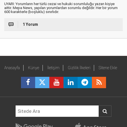
UYARI: Yorumların her türlü cezai ve hukuki sorumluluğu yazan kişiye
aittir. Mepa News, yapılan yorumlardan sorumlu değildir. Her bir yorum
600 karakterle (boşluklu) sınırlıdır.
1 Yorum
Anasayfa
Künye
İletişim
Gizlilik İlkeleri
Sitene Ekle