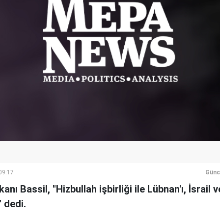
09:17
Günc
nı Bassil, "Hizbullah işbirliği ile Lübnan'ı, İsrail 
 dedi.