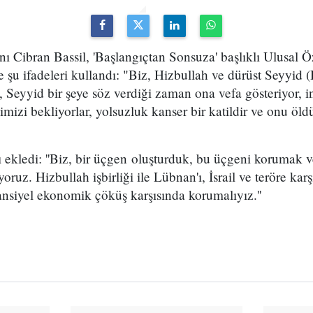
ı Cibran Bassil, 'Başlangıçtan Sonsuza' başlıklı Ulusal Öz
e şu ifadeleri kullandı: "Biz, Hizbullah ve dürüst Seyyid 
k, Seyyid bir şeye söz verdiği zaman ona vefa gösteriyor, 
mizi bekliyorlar, yolsuzluk kanser bir katildir ve onu öl
ı ekledi: ''Biz, bir üçgen oluşturduk, bu üçgeni korumak ve
oruz. Hizbullah işbirliği ile Lübnan'ı, İsrail ve teröre ka
nsiyel ekonomik çöküş karşısında korumalıyız.''