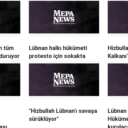
ın tüm
Lübnan halkı hükümeti
Hizbulla
nduruyor
protesto için sokakta
Kalkanı'
"Hizbullah Lübnan'ı savaşa
Lübnan
sürüklüyor"
Hüküme
ası
kurulac