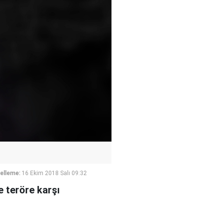
elleme:
16 Ekim 2018 Salı 09:32
ve teröre karşı