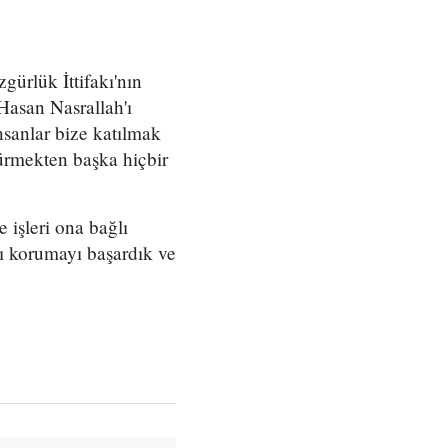
gürlük İttifakı'nın
(Hasan Nasrallah'ı
insanlar bize katılmak
dürmekten başka hiçbir
 işleri ona bağlı
rşı korumayı başardık ve