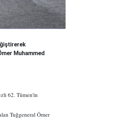
ğiştirerek
l Ömer Muhammed
zli 62. Tümen'in
 alan Tuğgeneral Ömer