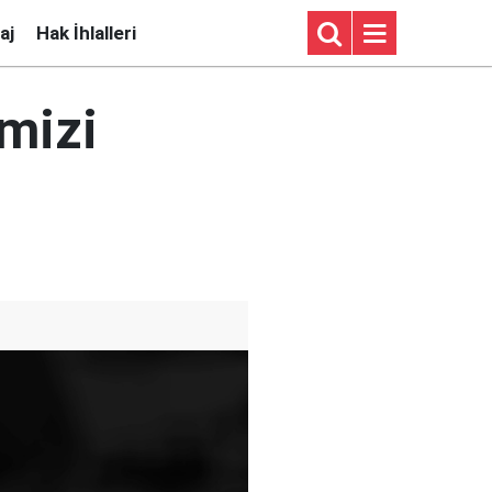
aj
Hak İhlalleri
mizi