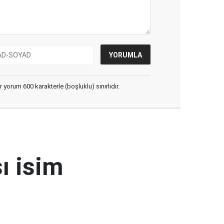
yorum 600 karakterle (boşluklu) sınırlıdır.
ı isim