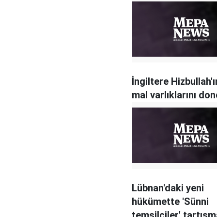
İngiltere Hizbullah'
mal varlıklarını do
Lübnan'daki yeni
hükümette 'Sünni
temsilciler' tartışm