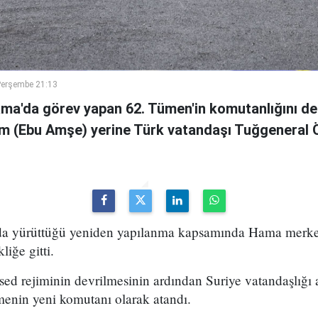
Perşembe 21:13
ama'da görev yapan 62. Tümen'in komutanlığını de
m (Ebu Amşe) yerine Türk vatandaşı Tuğgenera
uda yürüttüğü yeniden yapılanma kapsamında Hama merke
iğe gitti.
ed rejiminin devrilmesinin ardından Suriye vatandaşlığı
enin yeni komutanı olarak atandı.