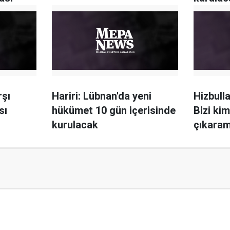
rşı
Hariri: Lübnan'da yeni
Hizbulla
sı
hükümet 10 gün içerisinde
Bizi ki
kurulacak
çıkara