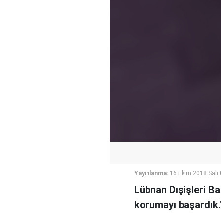
Yayınlanma:
16 Ekim 2018 Salı 
Lübnan Dışişleri Baka
korumayı başardık."