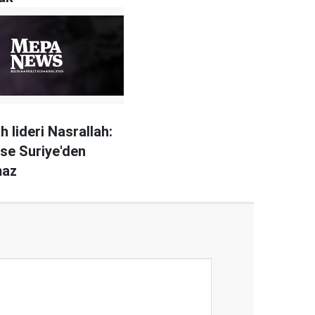
h lideri Nasrallah:
mse Suriye'den
maz