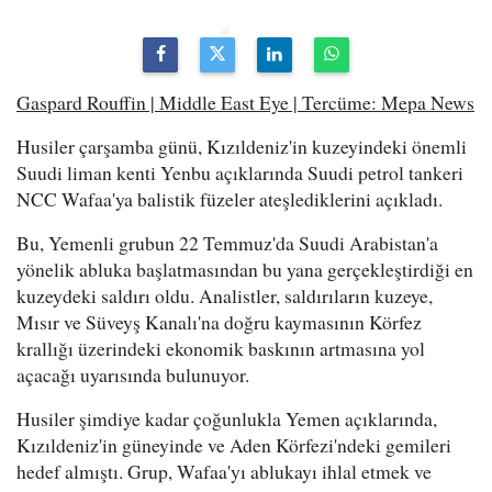
Gaspard Rouffin | Middle East Eye | Tercüme: Mepa News
Husiler çarşamba günü, Kızıldeniz'in kuzeyindeki önemli
Suudi liman kenti Yenbu açıklarında Suudi petrol tankeri
NCC Wafaa'ya balistik füzeler ateşlediklerini açıkladı.
Bu, Yemenli grubun 22 Temmuz'da Suudi Arabistan'a
yönelik abluka başlatmasından bu yana gerçekleştirdiği en
kuzeydeki saldırı oldu. Analistler, saldırıların kuzeye,
Mısır ve Süveyş Kanalı'na doğru kaymasının Körfez
krallığı üzerindeki ekonomik baskının artmasına yol
açacağı uyarısında bulunuyor.
Husiler şimdiye kadar çoğunlukla Yemen açıklarında,
Kızıldeniz'in güneyinde ve Aden Körfezi'ndeki gemileri
hedef almıştı. Grup, Wafaa'yı ablukayı ihlal etmek ve