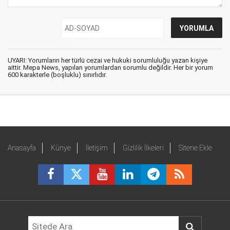
UYARI: Yorumların her türlü cezai ve hukuki sorumluluğu yazan kişiye
aittir. Mepa News, yapılan yorumlardan sorumlu değildir. Her bir yorum
600 karakterle (boşluklu) sınırlıdır.
Anasayfa
Künye
İletişim
Gizlilik İlkeleri
Sitene Ekle