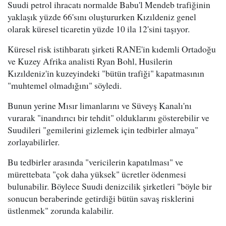
Suudi petrol ihracatı normalde Babu'l Mendeb trafiğinin
yaklaşık yüzde 66'sını oluştururken Kızıldeniz genel
olarak küresel ticaretin yüzde 10 ila 12'sini taşıyor.
Küresel risk istihbaratı şirketi RANE'in kıdemli Ortadoğu
ve Kuzey Afrika analisti Ryan Bohl, Husilerin
Kızıldeniz'in kuzeyindeki "bütün trafiği" kapatmasının
"muhtemel olmadığını" söyledi.
Bunun yerine Mısır limanlarını ve Süveyş Kanalı'nı
vurarak "inandırıcı bir tehdit" olduklarını gösterebilir ve
Suudileri "gemilerini gizlemek için tedbirler almaya"
zorlayabilirler.
Bu tedbirler arasında "vericilerin kapatılması" ve
mürettebata "çok daha yüksek" ücretler ödenmesi
bulunabilir. Böylece Suudi denizcilik şirketleri "böyle bir
sonucun beraberinde getirdiği bütün savaş risklerini
üstlenmek" zorunda kalabilir.