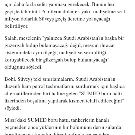
için daha fazla sefer yapması gerekecek. Bunun her
geçişte tahmini 1.6 milyon dolar ek yakıt maliyetine ve 1
milyon dolarlık Süveyş geçiş ücretine yol açacağı
belirtiliyor.
Salah, meselenin "yalnızca Suudi Arabistan'ın başka bir
güzergah bulup bulamayacağı değil, mevcut ihracat
sistemindeki aynı ölçeği, maliyeti ve verimliliği
koruyabilecek bir güzergah bulup bulamayacağı"
olduğunu söyledi.
Bohl, Süveyş'teki sınırlamaların, Suudi Arabistan'ın
düzenli ham petrol teslimatlarını sürdürmek için başlıca
alternatiflerinden biri haline gelen "SUMED boru hattı
üzerinden boşaltma yapılarak kısmen telafi edileceğini"
söyledi.
Mısır'daki SUMED boru hattı, tankerlerin kanalı
geçmeden önce yüklerinin bir bölümünü derin sularda
boşaltmasına, kanalın diğer tarafında ise yeniden