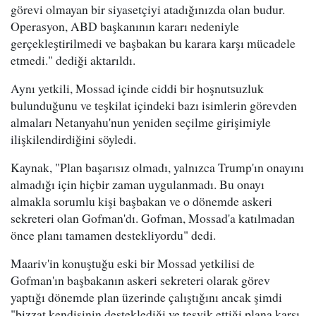
görevi olmayan bir siyasetçiyi atadığınızda olan budur.
Operasyon, ABD başkanının kararı nedeniyle
gerçekleştirilmedi ve başbakan bu karara karşı mücadele
etmedi." dediği aktarıldı.
Aynı yetkili, Mossad içinde ciddi bir hoşnutsuzluk
bulunduğunu ve teşkilat içindeki bazı isimlerin görevden
almaları Netanyahu'nun yeniden seçilme girişimiyle
ilişkilendirdiğini söyledi.
Kaynak, "Plan başarısız olmadı, yalnızca Trump'ın onayını
almadığı için hiçbir zaman uygulanmadı. Bu onayı
almakla sorumlu kişi başbakan ve o dönemde askeri
sekreteri olan Gofman'dı. Gofman, Mossad'a katılmadan
önce planı tamamen destekliyordu" dedi.
Maariv'in konuştuğu eski bir Mossad yetkilisi de
Gofman'ın başbakanın askeri sekreteri olarak görev
yaptığı dönemde plan üzerinde çalıştığını ancak şimdi
"bizzat kendisinin desteklediği ve teşvik ettiği plana karşı