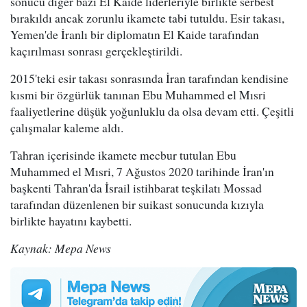
sonucu diğer bazı El Kaide liderleriyle birlikte serbest
bırakıldı ancak zorunlu ikamete tabi tutuldu. Esir takası,
Yemen'de İranlı bir diplomatın El Kaide tarafından
kaçırılması sonrası gerçekleştirildi.
2015'teki esir takası sonrasında İran tarafından kendisine
kısmi bir özgürlük tanınan Ebu Muhammed el Mısri
faaliyetlerine düşük yoğunluklu da olsa devam etti. Çeşitli
çalışmalar kaleme aldı.
Tahran içerisinde ikamete mecbur tutulan Ebu
Muhammed el Mısri, 7 Ağustos 2020 tarihinde İran'ın
başkenti Tahran'da İsrail istihbarat teşkilatı Mossad
tarafından düzenlenen bir suikast sonucunda kızıyla
birlikte hayatını kaybetti.
Kaynak: Mepa News