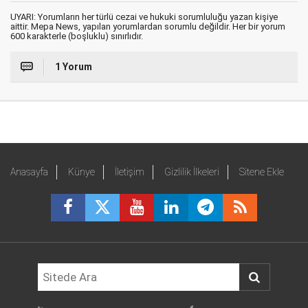
UYARI: Yorumların her türlü cezai ve hukuki sorumluluğu yazan kişiye
aittir. Mepa News, yapılan yorumlardan sorumlu değildir. Her bir yorum
600 karakterle (boşluklu) sınırlıdır.
1 Yorum
Anasayfa
Künye
İletişim
Gizlilik İlkeleri
Sitene Ekle