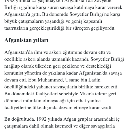
1988 yılında 25 yaşındayken Afganistan'da Sovyetler
Birliği işgaline karşı süren savaşa katılmaya karar vererek
Afganistan'a gitti. Bu dönemde Sovyetler Birliği'ne karşı
büyük çatışmaların yaşandığı ve geniş kapsamlı
taarruzların gerçekleştirildiği bir süreçten geçiliyordu.
Afganistan yılları
Afganistan'da ilmi ve askeri eğitimine devam etti ve
özellikle askeri alanda uzmanlık kazandı. Sovyetler Birliği
mağlup olarak ülkeden geri çekilene ve desteklediği
komünist yönetim de yıkılana kadar Afganistan'da savaşa
devam etti. Ebu Muhammed, Usame bin Ladin
öncülüğündeki yabancı savaşçılarla birlikte hareket etti.
Bu dönemdeki faaliyetleri sebebiyle Mısır'a tekrar geri
dönmesi mümkün olmayacağı için cihat yanlısı
faaliyetlerine ülke dışında devam etmeye karar verdi.
Bu doğrultuda, 1992 yılında Afgan gruplar arasındaki iç
çatışmalara dahil olmak istemedi ve diğer savaşçılarla