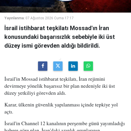
Yayınlanma:
07 Ağustos 2026 Cuma 17:17
İsrail istihbarat teşkilatı Mossad'ın İran
konusundaki başarısızlık sebebiyle iki üst
düzey ismi görevden aldığı bildirildi.
İsrail'in Mossad istihbarat teşkilatı, İran rejimini
devirmeye yönelik başarısız bir plan nedeniyle iki üst
düzey yetkiliyi görevden aldı.
Karar, ülkenin güvenlik yapılanması içinde tepkiye yol
açtı.
İsrail'in Channel 12 kanalının perşembe günü yayımladığı
habere göre plan, İran'daki azınlık gruplarının