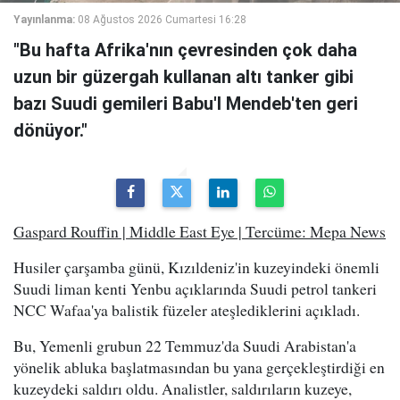
Yayınlanma:
08 Ağustos 2026 Cumartesi 16:28
"Bu hafta Afrika'nın çevresinden çok daha
uzun bir güzergah kullanan altı tanker gibi
bazı Suudi gemileri Babu'l Mendeb'ten geri
dönüyor."
Gaspard Rouffin | Middle East Eye | Tercüme: Mepa News
Husiler çarşamba günü, Kızıldeniz'in kuzeyindeki önemli
Suudi liman kenti Yenbu açıklarında Suudi petrol tankeri
NCC Wafaa'ya balistik füzeler ateşlediklerini açıkladı.
Bu, Yemenli grubun 22 Temmuz'da Suudi Arabistan'a
yönelik abluka başlatmasından bu yana gerçekleştirdiği en
kuzeydeki saldırı oldu. Analistler, saldırıların kuzeye,