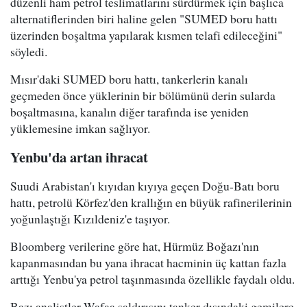
düzenli ham petrol teslimatlarını sürdürmek için başlıca
alternatiflerinden biri haline gelen "SUMED boru hattı
üzerinden boşaltma yapılarak kısmen telafi edileceğini"
söyledi.
Mısır'daki SUMED boru hattı, tankerlerin kanalı
geçmeden önce yüklerinin bir bölümünü derin sularda
boşaltmasına, kanalın diğer tarafında ise yeniden
yüklemesine imkan sağlıyor.
Yenbu'da artan ihracat
Suudi Arabistan'ı kıyıdan kıyıya geçen Doğu-Batı boru
hattı, petrolü Körfez'den krallığın en büyük rafinerilerinin
yoğunlaştığı Kızıldeniz'e taşıyor.
Bloomberg verilerine göre hat, Hürmüz Boğazı'nın
kapanmasından bu yana ihracat hacminin üç kattan fazla
arttığı Yenbu'ya petrol taşınmasında özellikle faydalı oldu.
Bazı analistler Wafaa saldırısını tanker dışındaki gemilere