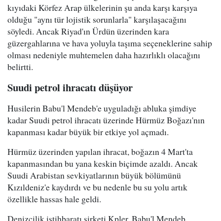
kıyıdaki Körfez Arap ülkelerinin şu anda karşı karşıya
olduğu "aynı tür lojistik sorunlarla" karşılaşacağını
söyledi. Ancak Riyad'ın Ürdün üzerinden kara
güzergahlarına ve hava yoluyla taşıma seçeneklerine sahip
olması nedeniyle muhtemelen daha hazırlıklı olacağını
belirtti.
Suudi petrol ihracatı düşüyor
Husilerin Babu'l Mendeb'e uyguladığı abluka şimdiye
kadar Suudi petrol ihracatı üzerinde Hürmüz Boğazı'nın
kapanması kadar büyük bir etkiye yol açmadı.
Hürmüz üzerinden yapılan ihracat, boğazın 4 Mart'ta
kapanmasından bu yana keskin biçimde azaldı. Ancak
Suudi Arabistan sevkiyatlarının büyük bölümünü
Kızıldeniz'e kaydırdı ve bu nedenle bu su yolu artık
özellikle hassas hale geldi.
Denizcilik istihbaratı şirketi Kpler, Babu'l Mendeb