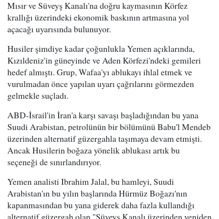
Mısır ve Süveyş Kanalı'na doğru kaymasının Körfez
krallığı üzerindeki ekonomik baskının artmasına yol
açacağı uyarısında bulunuyor.
Husiler şimdiye kadar çoğunlukla Yemen açıklarında,
Kızıldeniz'in güneyinde ve Aden Körfezi'ndeki gemileri
hedef almıştı. Grup, Wafaa'yı ablukayı ihlal etmek ve
vurulmadan önce yapılan uyarı çağrılarını görmezden
gelmekle suçladı.
ABD-İsrail'in İran'a karşı savaşı başladığından bu yana
Suudi Arabistan, petrolünün bir bölümünü Babu'l Mendeb
üzerinden alternatif güzergahla taşımaya devam etmişti.
Ancak Husilerin boğaza yönelik ablukası artık bu
seçeneği de sınırlandırıyor.
Yemen analisti Ibrahim Jalal, bu hamleyi, Suudi
Arabistan'ın bu yılın başlarında Hürmüz Boğazı'nın
kapanmasından bu yana giderek daha fazla kullandığı
alternatif güzergah olan "Süveyş Kanalı üzerinden yeniden