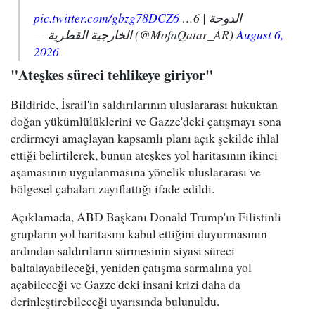
pic.twitter.com/gbzg78DCZ6
الدوحة | 6…
— الخارجية القطرية (@MofaQatar_AR)
August 6,
2026
"Ateşkes süreci tehlikeye giriyor"
Bildiride, İsrail'in saldırılarının uluslararası hukuktan
doğan yükümlülüklerini ve Gazze'deki çatışmayı sona
erdirmeyi amaçlayan kapsamlı planı açık şekilde ihlal
ettiği belirtilerek, bunun ateşkes yol haritasının ikinci
aşamasının uygulanmasına yönelik uluslararası ve
bölgesel çabaları zayıflattığı ifade edildi.
Açıklamada, ABD Başkanı Donald Trump'ın Filistinli
grupların yol haritasını kabul ettiğini duyurmasının
ardından saldırıların sürmesinin siyasi süreci
baltalayabileceği, yeniden çatışma sarmalına yol
açabileceği ve Gazze'deki insani krizi daha da
derinleştirebileceği uyarısında bulunuldu.