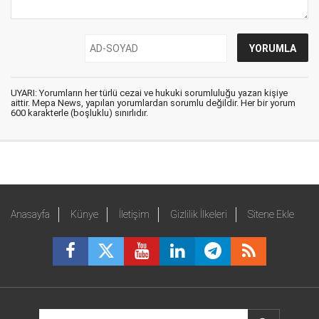
UYARI: Yorumların her türlü cezai ve hukuki sorumluluğu yazan kişiye
aittir. Mepa News, yapılan yorumlardan sorumlu değildir. Her bir yorum
600 karakterle (boşluklu) sınırlıdır.
Anasayfa
Künye
İletişim
Gizlilik İlkeleri
Sitene Ekle