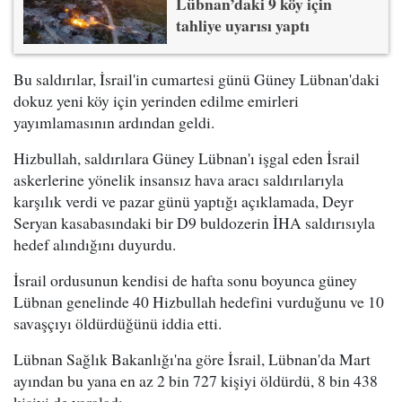
Lübnan’daki 9 köy için
tahliye uyarısı yaptı
Bu saldırılar, İsrail'in cumartesi günü Güney Lübnan'daki
dokuz yeni köy için yerinden edilme emirleri
yayımlamasının ardından geldi.
Hizbullah, saldırılara Güney Lübnan'ı işgal eden İsrail
askerlerine yönelik insansız hava aracı saldırılarıyla
karşılık verdi ve pazar günü yaptığı açıklamada, Deyr
Seryan kasabasındaki bir D9 buldozerin İHA saldırısıyla
hedef alındığını duyurdu.
İsrail ordusunun kendisi de hafta sonu boyunca güney
Lübnan genelinde 40 Hizbullah hedefini vurduğunu ve 10
savaşçıyı öldürdüğünü iddia etti.
Lübnan Sağlık Bakanlığı'na göre İsrail, Lübnan'da Mart
ayından bu yana en az 2 bin 727 kişiyi öldürdü, 8 bin 438