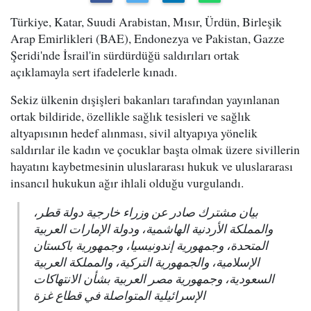
Türkiye, Katar, Suudi Arabistan, Mısır, Ürdün, Birleşik
Arap Emirlikleri (BAE), Endonezya ve Pakistan, Gazze
Şeridi'nde İsrail'in sürdürdüğü saldırıları ortak
açıklamayla sert ifadelerle kınadı.
Sekiz ülkenin dışişleri bakanları tarafından yayınlanan
ortak bildiride, özellikle sağlık tesisleri ve sağlık
altyapısının hedef alınması, sivil altyapıya yönelik
saldırılar ile kadın ve çocuklar başta olmak üzere sivillerin
hayatını kaybetmesinin uluslararası hukuk ve uluslararası
insancıl hukukun ağır ihlali olduğu vurgulandı.
بيان مشترك صادر عن وزراء خارجية دولة قطر،
والمملكة الأردنية الهاشمية، ودولة الإمارات العربية
المتحدة، وجمهورية إندونيسيا، وجمهورية باكستان
الإسلامية، والجمهورية التركية، والمملكة العربية
السعودية، وجمهورية مصر العربية بشأن الانتهاكات
الإسرائيلية المتواصلة في قطاع غزة