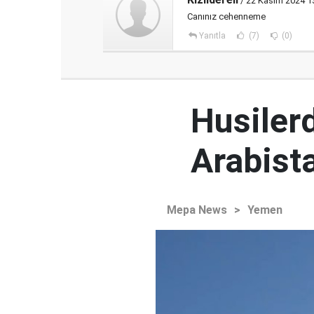
/ 22 Kasım 2024 1
Canınız cehenneme
Yanıtla
(7)
(0)
Husiler
Arabista
Mepa News
>
Yemen