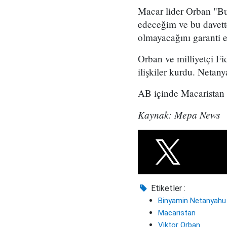
Macar lider Orban "Bug
edeceğim ve bu davett
olmayacağını garanti 
Orban ve milliyetçi Fi
ilişkiler kurdu. Netany
AB içinde Macaristan 
Kaynak: Mepa News
Etiketler :
Binyamin Netanyahu
Macaristan
Viktor Orban