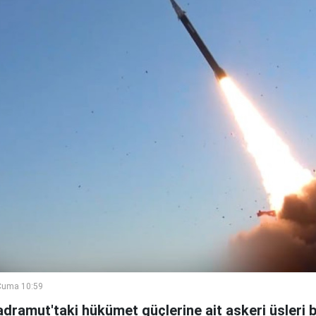
Cuma 10:59
adramut'taki hükümet güçlerine ait askeri üsleri b