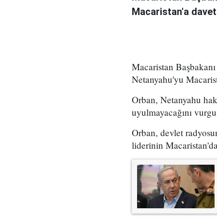
Macaristan'a davet 
Macaristan Başbakanı
Netanyahu'yu Macarista
Orban, Netanyahu hakk
uyulmayacağını vurgul
Orban, devlet radyosu
liderinin Macaristan'd