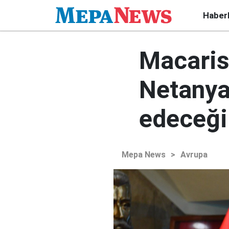
Haber
Macarist
Netanya
edeceğ
Mepa News
>
Avrupa