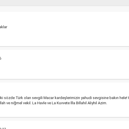
aklar
6
ki sözde Türk olan sevgili Macar kardeşlerimizin yahudi sevgisine bakın hele! Ha
 ve niğmel vekil. La Havle ve La Kuvvete İlla Billahil Aliyhil Azim.