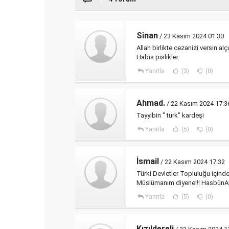
Sinan
/ 23 Kasım 2024 01:30
Allah birlikte cezanizi versin alç
Habis pislikler
Yanıtla
(3)
(0)
Ahmad.
/ 22 Kasım 2024 17:3
Tayyibin " turk" kardeşi
Yanıtla
(5)
(0)
İsmail
/ 22 Kasım 2024 17:32
Türki Devletler Topluluğu içinde
Müslümanım diyene!!! HasbünAllah
Yanıtla
(5)
(0)
Kızıldereli