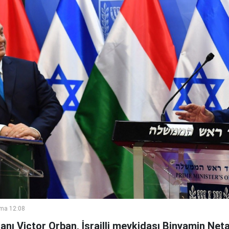
ma 12:08
nı Victor Orban, İsrailli mevkidaşı Binyamin Net