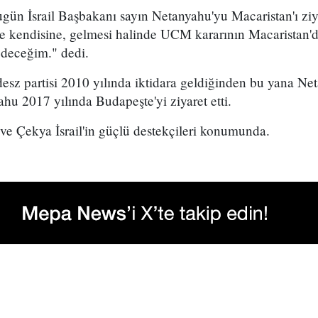
ün İsrail Başbakanı sayın Netanyahu'yu Macaristan'ı ziya
e kendisine, gelmesi halinde UCM kararının Macaristan'da
edeceğim." dedi.
desz partisi 2010 yılında iktidara geldiğinden bu yana Net
ahu 2017 yılında Budapeşte'yi ziyaret etti.
ve Çekya İsrail'in güçlü destekçileri konumunda.