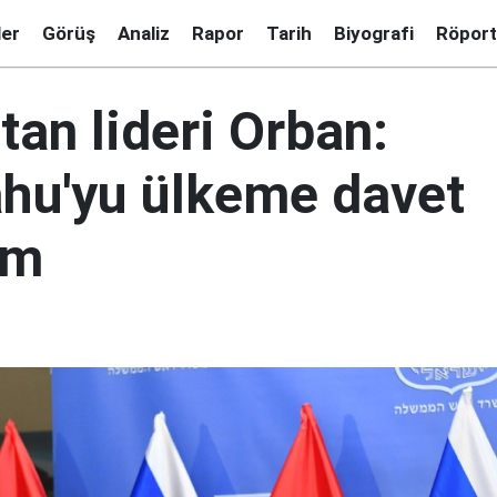
ler
Görüş
Analiz
Rapor
Tarih
Biyografi
Röport
an lideri Orban:
hu'yu ülkeme davet
im