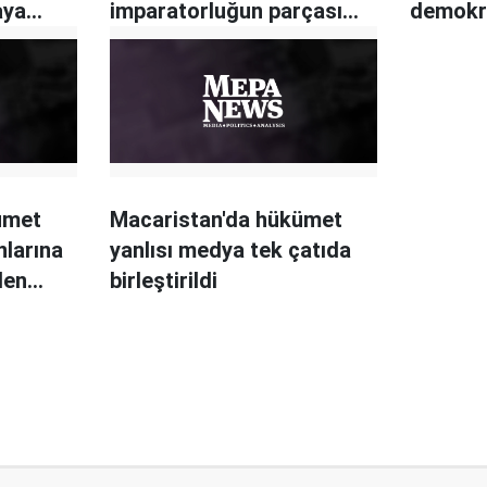
aya
imparatorluğun parçası
demokr
olmayız
ümet
Macaristan'da hükümet
nlarına
yanlısı medya tek çatıda
den
birleştirildi