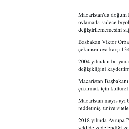
Macaristan'da doğum ka
oylamada sadece biyol
değiştirilememesini sağ
Başbakan Viktor Orban 
çekimser oya karşı 134
2004 yılından bu yana
değişikliğini kaydet
Macaristan Başbakanı O
çıkarmak için kültürel
Macaristan mayıs ayı b
reddetmiş, üniversitele
2018 yılında Avrupa Pa
şekilde zedelendiği g