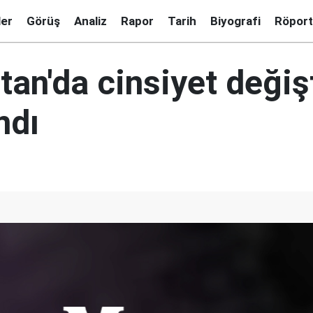
ler
Görüş
Analiz
Rapor
Tarih
Biyografi
Röport
tan'da cinsiyet deği
ndı