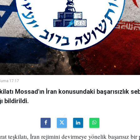
Cuma 17:17
şkilatı Mossad'ın İran konusundaki başarısızlık se
bildirildi.
arat teşkilatı, İran rejimini devirmeye yönelik başarısız bir