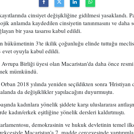
yıtlarında cinsiyet değişikliğine gidilmesi yasaklandı. P
ojik anlamda kaydedilen cinsiyetin tanınmasını ve daha 
layan bir yasa tasarısı kabul edildi.
hükümetinin 3'te ikilik çoğunluğu elinde tuttuğu mecliste
 evet oyuyla kabul edildi.
 Avrupa Birliği üyesi olan Macaristan'da daha önce resmi
tirmek mümkündü.
rban 2018 yılında yeniden seçildikten sonra 'Hristiyan d
 alanda da değişiklikler yapılacağını duyurmuştu.
aşında kadınlara yönelik şiddete karşı uluslararası antla
rde kadın/erkek eşitliğine yönelik dersleri kaldırtmıştı.
rlamentosu, demokrasinin ve hukuk devletinin temel ilkel
erekçesiyle Macaristan'a 7. madde çerçevesinde yaptırıml