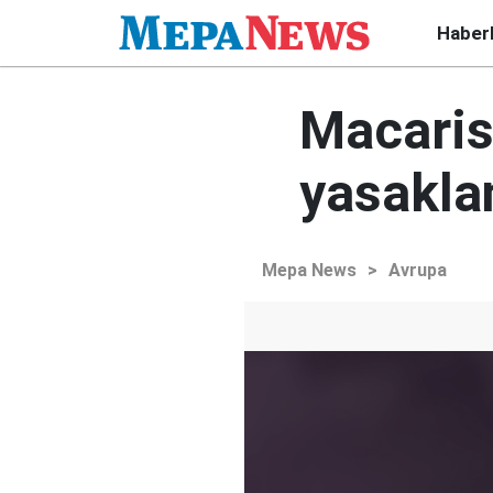
Haber
Macaris
yasakla
Mepa News
>
Avrupa