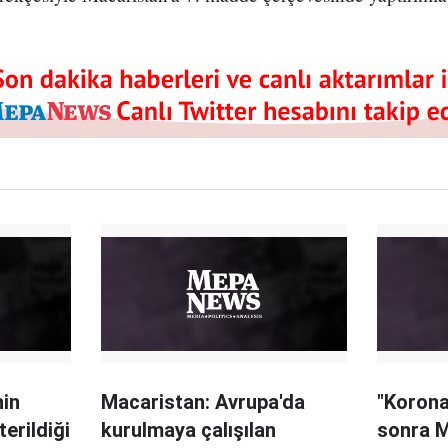
nin
Macaristan: Avrupa'da
"Korona
erildiği
kurulmaya çalışılan
sonra M