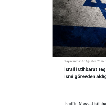
Yayınlanma:
07 Ağustos 2026 
İsrail istihbarat te
ismi görevden aldığı 
İsrail'in Mossad istihb