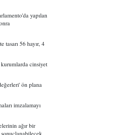
arlamento'da yapılan
sonra
 tasarı 56 hayır, 4
 kurumlarda cinsiyet
eğerleri' ön plana
şmaları imzalamayı
erinin ağır bir
a sonuçlanabilecek