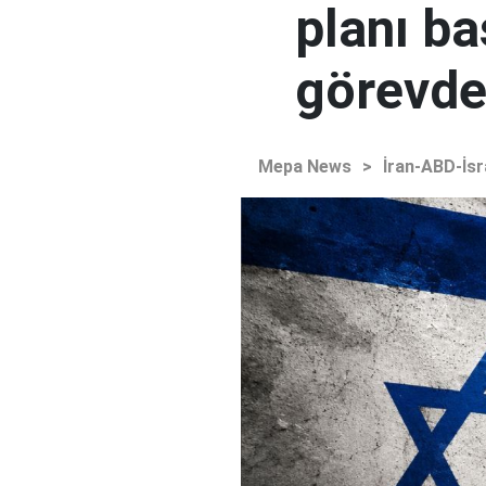
planı ba
görevden
Mepa News
>
İran-ABD-İsr