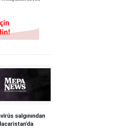
virüs salgınından
acaristan'da