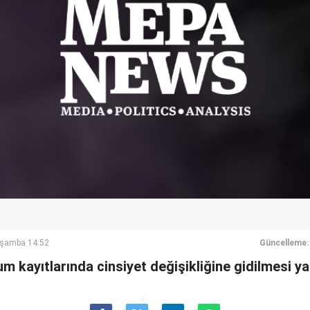
rşamba 14:52
Güncelleme:
 kayıtlarında cinsiyet değişikliğine gidilmesi ya