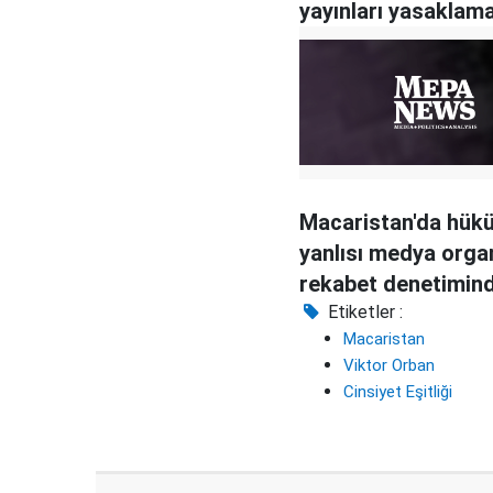
yayınları yasaklam
hazırlanıyor
Macaristan'da hük
yanlısı medya orga
rekabet denetimin
muafiyet
Etiketler :
Macaristan
Viktor Orban
Cinsiyet Eşitliği