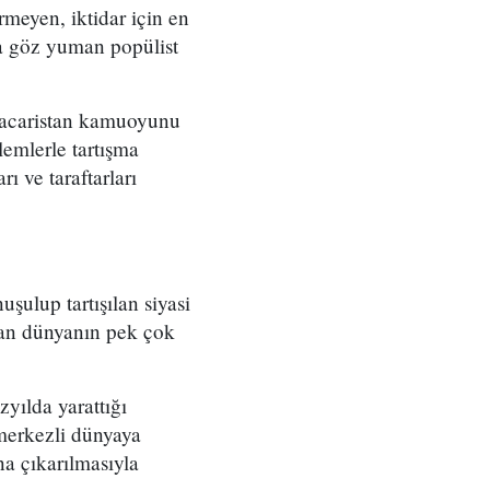
rmeyen, iktidar için en
ra göz yuman popülist
 Macaristan kamuoyunu
emlerle tartışma
ı ve taraftarları
ulup tartışılan siyasi
dan dünyanın pek çok
zyılda yarattığı
 merkezli dünyaya
na çıkarılmasıyla