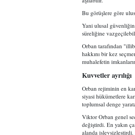
aşılabilir.
Bu görüşlere göre ulus
Yani ulusal güvenliğin
süreliğine vazgeçilebil
Orban tarafından "ill
hakkını bir kez seçmen
muhalefetin imkanların
Kuvvetler ayrılığı
Orban rejiminin en kar
siyasi hükümetlere kar
toplumsal denge yarata
Viktor Orban genel se
değiştirdi. En yakın ç
alanda işlevsizleştirdi.