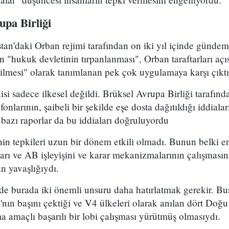
upa Birliği
tan'daki Orban rejimi tarafından on iki yıl içinde gündeme 
n "hukuk devletinin tırpanlanması", Orban taraftarları açı
ilmesi" olarak tanımlanan pek çok uygulamaya karşı çıktı
isi sadece ilkesel değildi. Brüksel Avrupa Birliği tarafın
fonlarının, şaibeli bir şekilde eşe dosta dağıtıldığı iddiala
bazı raporlar da bu iddiaları doğruluyordu
nin tepkileri uzun bir dönem etkili olmadı. Bunun belki 
arı ve AB işleyişini ve karar mekanizmalarının çalışmasın
n yavaşlığıydı.
e burada iki önemli unsuru daha hatırlatmak gerekir. Bun
nın başını çektiği ve V4 ülkeleri olarak anılan dört Doğ
a amaçlı başarılı bir lobi çalışması yürütmüş olmasıydı.