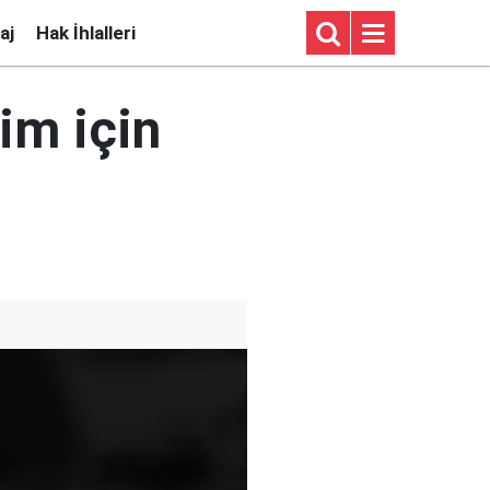
aj
Hak İhlalleri
im için