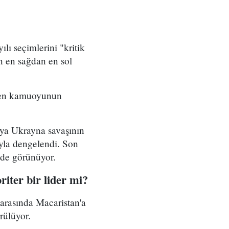
lı seçimlerini "kritik
n en sağdan en sol
teyen kamuoyunun
sya Ukrayna savaşının
yla dengelendi. Son
nde görünüyor.
iter bir lider mi?
ı arasında Macaristan'a
rülüyor.