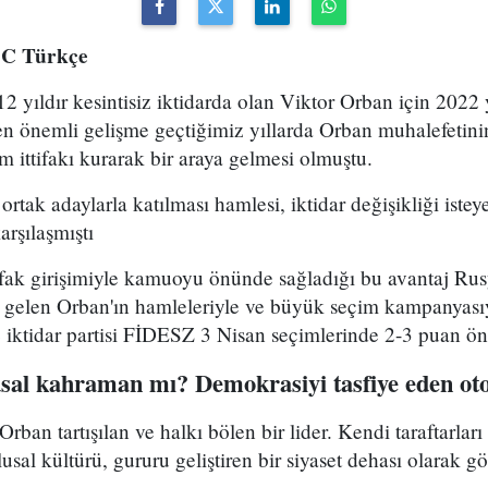
BC Türkçe
 yıldır kesintisiz iktidarda olan Viktor Orban için 2022 yı
en önemli gelişme geçtiğimiz yıllarda Orban muhalefetini
im ittifakı kurarak bir araya gelmesi olmuştu.
ortak adaylarla katılması hamlesi, iktidar değişikliği is
arşılaşmıştı
ifak girişimiyle kamuoyu önünde sağladığı bu avantaj Ru
 gelen Orban'ın hamleleriyle ve büyük seçim kampanyası
e iktidar partisi FİDESZ 3 Nisan seçimlerinde 2-3 puan ö
sal kahraman mı? Demokrasiyi tasfiye eden otor
ban tartışılan ve halkı bölen bir lider. Kendi taraftarlar
usal kültürü, gururu geliştiren bir siyaset dehası olarak gö