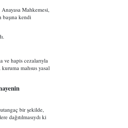
dı. Anayasa Mahkemesi,
n başına kendi
ı.
a ve hapis cezalarıyla
rda kuruma mahsus yasal
mayenin
 utangaç bir şekilde,
lere dağıtılmasıydı ki