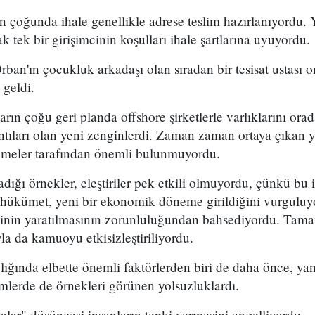
n çoğunda ihale genellikle adrese teslim hazırlanıyordu.
 tek bir girişimcinin koşulları ihale şartlarına uyuyordu.
ban'ın çocukluk arkadaşı olan sıradan bir tesisat ustası o
 geldi.
arın çoğu geri planda offshore şirketlerle varlıklarını ora
ıları olan yeni zenginlerdi. Zaman zaman ortaya çıkan ya
emeler tarafından önemli bulunmuyordu.
dığı örnekler, eleştiriler pek etkili olmuyordu, çünkü bu i
: hükümet, yeni bir ekonomik döneme girildiğini vurgulu
inin yaratılmasının zorunluluğundan bahsediyordu. Tama
a da kamuoyu etkisizleştiriliyordu.
ğında elbette önemli faktörlerden biri de daha önce, yan
mlerde de örnekleri görünen yolsuzluklardı.
alar" düşüncesi insanların tepki vermesini engelliyordu.