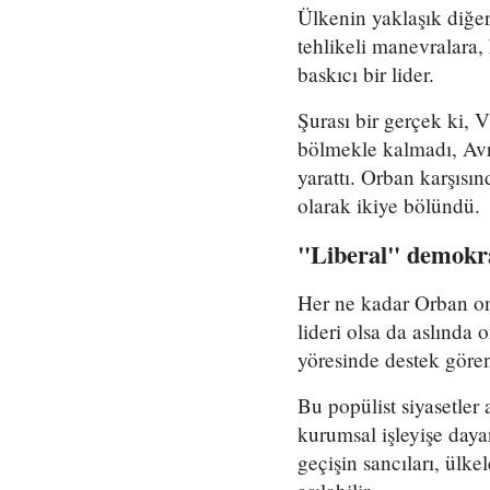
Ülkenin yaklaşık diğer
tehlikeli manevralara
baskıcı bir lider.
Şurası bir gerçek ki, 
bölmekle kalmadı, Avru
yarattı. Orban karşısı
olarak ikiye bölündü.
"Liberal" demokra
Her ne kadar Orban on 
lideri olsa da aslında
yöresinde destek gören
Bu popülist siyasetler 
kurumsal işleyişe daya
geçişin sancıları, ülke