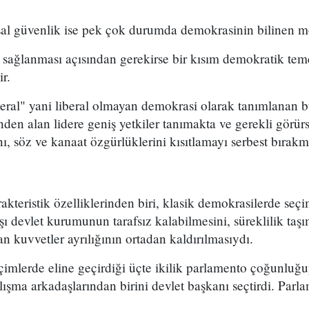
al güvenlik ise pek çok durumda demokrasinin bilinen mod
 sağlanması açısından gerekirse bir kısım demokratik tem
ir.
iberal" yani liberal olmayan demokrasi olarak tanımlanan
den alan lidere geniş yetkiler tanımakta ve gerekli görür
ı, söz ve kanaat özgürlüklerini kısıtlamayı serbest bırakm
akteristik özelliklerinden biri, klasik demokrasilerde seçi
şı devlet kurumunun tarafsız kalabilmesini, süreklilik taş
n kuvvetler ayrılığının ortadan kaldırılmasıydı.
çimlerde eline geçirdiği üçte ikilik parlamento çoğunluğ
alışma arkadaşlarından birini devlet başkanı seçtirdi. Par