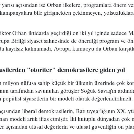
 yarısı açısından ise Orban ilkelere, programlara önem ve
, kampanyalara bile girişmekten çekinmeyen, yolsuzlukla
Viktor Orban iktidarda geçirdiği on iki yıl içinde sadece
pa Birliği siyaset sahnesinde de önerdiği program ve önl
nda kayıtsız kalınamadı, Avrupa kamuoyu da Orban karşıtlar
silerden "otoriter" demokrasilere giden yol
milyon nüfusa sahip küçük bir ülkenin üzerinde çok konuş
 onun tarafından savunulan görüşler Soğuk Savaş'ın ardın
 popülist siyasetlerin bir modeli olarak değerlendirilmeli.
açısından liberal demokrasilerin, Batı uygarlığının XX. yü
nan modeli artık iflas etmiştir. İki kutuplu dünyadan çok
ler açısından ulusal değerlerin ve ulusal güvenliğin ön pla