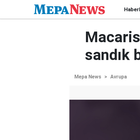
Haber
Macarist
sandık 
Mepa News
>
Avrupa