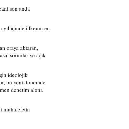
 Yani son anda
n yıl içinde ülkenin en
dan oraya aktaran,
sal sorunlar ve açık
şin ideolojik
yor, bu yeni dönemde
men denetim altına
i muhalefetin