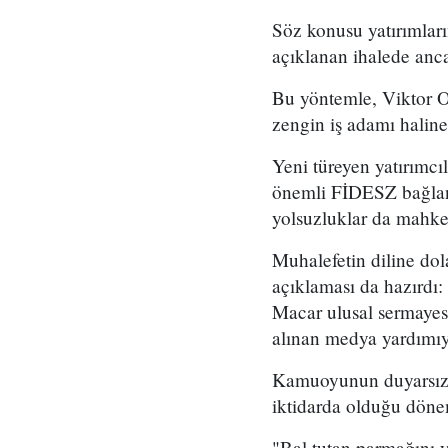
Söz konusu yatırımları
açıklanan ihalede ancak
Bu yöntemle, Viktor Or
zengin iş adamı haline
Yeni türeyen yatırımcıl
önemli FİDESZ bağlant
yolsuzluklar da mahk
Muhalefetin diline dola
açıklaması da hazırdı
Macar ulusal sermayes
alınan medya yardımıyl
Kamuoyunun duyarsızlı
iktidarda olduğu döne
"Bal tutan parmağını y