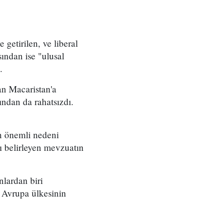
getirilen, ve liberal
sından ise "ulusal
.
dan Macaristan'a
rından da rahatsızdı.
en önemli nedeni
ı belirleyen mevzuatın
lardan biri
u Avrupa ülkesinin