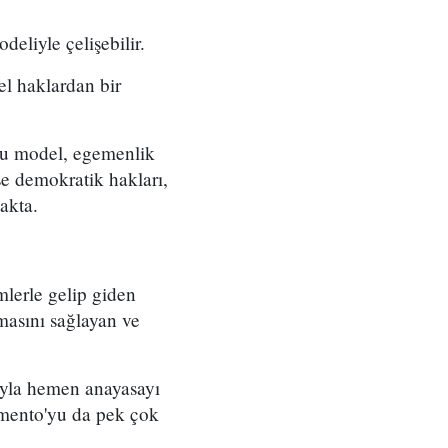
eliyle çelişebilir.
el haklardan bir
 bu model, egemenlik
se demokratik hakları,
akta.
mlerle gelip giden
ımasını sağlayan ve
uyla hemen anayasayı
lamento'yu da pek çok