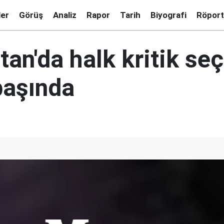
ler
Görüş
Analiz
Rapor
Tarih
Biyografi
Röport
an'da halk kritik seç
başında