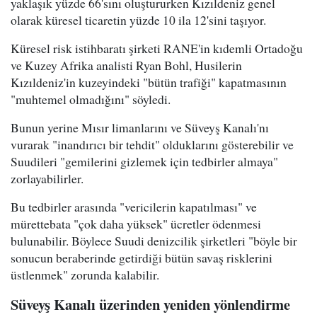
yaklaşık yüzde 66'sını oluştururken Kızıldeniz genel
olarak küresel ticaretin yüzde 10 ila 12'sini taşıyor.
Küresel risk istihbaratı şirketi RANE'in kıdemli Ortadoğu
ve Kuzey Afrika analisti Ryan Bohl, Husilerin
Kızıldeniz'in kuzeyindeki "bütün trafiği" kapatmasının
"muhtemel olmadığını" söyledi.
Bunun yerine Mısır limanlarını ve Süveyş Kanalı'nı
vurarak "inandırıcı bir tehdit" olduklarını gösterebilir ve
Suudileri "gemilerini gizlemek için tedbirler almaya"
zorlayabilirler.
Bu tedbirler arasında "vericilerin kapatılması" ve
mürettebata "çok daha yüksek" ücretler ödenmesi
bulunabilir. Böylece Suudi denizcilik şirketleri "böyle bir
sonucun beraberinde getirdiği bütün savaş risklerini
üstlenmek" zorunda kalabilir.
Süveyş Kanalı üzerinden yeniden yönlendirme