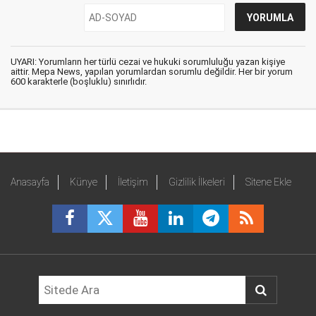
UYARI: Yorumların her türlü cezai ve hukuki sorumluluğu yazan kişiye
aittir. Mepa News, yapılan yorumlardan sorumlu değildir. Her bir yorum
600 karakterle (boşluklu) sınırlıdır.
Anasayfa
Künye
İletişim
Gizlilik İlkeleri
Sitene Ekle