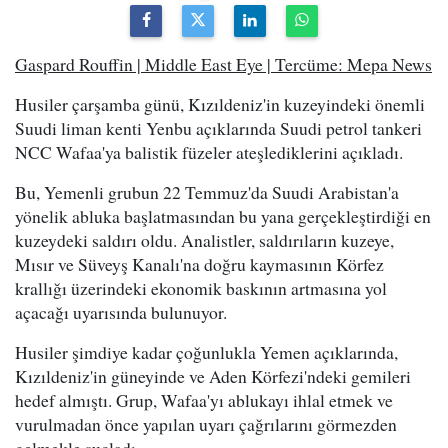
Gaspard Rouffin | Middle East Eye | Tercüme: Mepa News
Husiler çarşamba günü, Kızıldeniz'in kuzeyindeki önemli
Suudi liman kenti Yenbu açıklarında Suudi petrol tankeri
NCC Wafaa'ya balistik füzeler ateşlediklerini açıkladı.
Bu, Yemenli grubun 22 Temmuz'da Suudi Arabistan'a
yönelik abluka başlatmasından bu yana gerçekleştirdiği en
kuzeydeki saldırı oldu. Analistler, saldırıların kuzeye,
Mısır ve Süveyş Kanalı'na doğru kaymasının Körfez
krallığı üzerindeki ekonomik baskının artmasına yol
açacağı uyarısında bulunuyor.
Husiler şimdiye kadar çoğunlukla Yemen açıklarında,
Kızıldeniz'in güneyinde ve Aden Körfezi'ndeki gemileri
hedef almıştı. Grup, Wafaa'yı ablukayı ihlal etmek ve
vurulmadan önce yapılan uyarı çağrılarını görmezden
gelmekle suçladı.