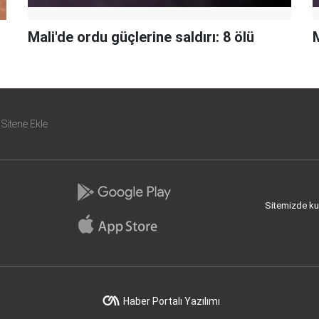
Mali'de ordu güçlerine saldırı: 8 ölü
M
Sitene Ekle
Sitemizde kull
Haber Portalı Yazılımı