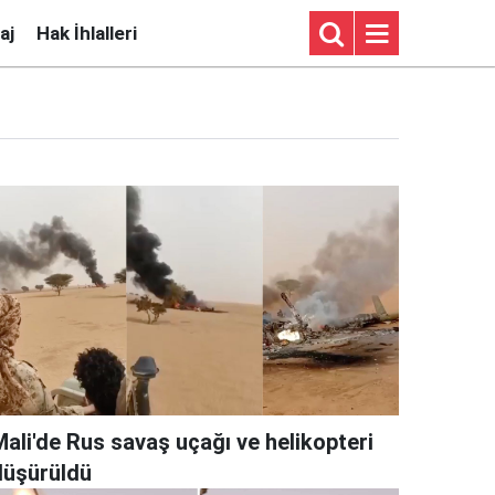
aj
Hak İhlalleri
Mali'de Rus savaş uçağı ve helikopteri
düşürüldü