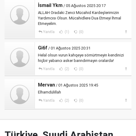
İsmail Ykm
/ 05 Ağustos 2025 20:17
ALLAH Oradaki Zenci Mücahid Kardeşlerimizin
Yardımcısı Olsun. Mücahidlere Dua Etmeyi İhmal
Etmeyelim.
Yanıtla
(1)
(0)
Gi6f
/ 01 Ağustos 2025 20:31
Helal olsun vurun kahqeye sömürtmeyin kendinizi
hiçbir yabancı asker barındırmayın oralarda!
Yanıtla
(2)
(0)
Mervan
/ 01 Ağustos 2025 19:45
Elhamdülillah
Yanıtla
(2)
(0)
Türkiye, Suudi Arabistan,