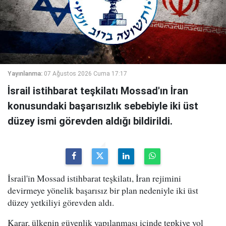
Yayınlanma:
07 Ağustos 2026 Cuma 17:17
İsrail istihbarat teşkilatı Mossad'ın İran
konusundaki başarısızlık sebebiyle iki üst
düzey ismi görevden aldığı bildirildi.
İsrail'in Mossad istihbarat teşkilatı, İran rejimini
devirmeye yönelik başarısız bir plan nedeniyle iki üst
düzey yetkiliyi görevden aldı.
Karar, ülkenin güvenlik yapılanması içinde tepkiye yol