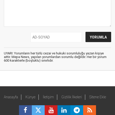
UYARI: Yorumların her türlü cezai ve hukuki sorumluluğu yazan kişiye
aittir. Mepa News, yapılan yorumlardan sorumlu değildir. Her bir yorum
600 karakterle (boşluklu) sınırlıdır.
Anasayfa
Künye
İletişim
Gizlilik İlkeleri
Sitene Ekle