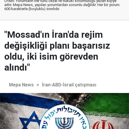
UYARI: Yorumların her türlü cezai ve hukuki sorumluluğu yazan kişiye
aittir. Mepa News, yapılan yorumlardan sorumlu değildir. Her bir yorum
600 karakterle (boşluklu) sınırlıdır.
"Mossad'ın İran'da rejim
değişikliği planı başarısız
oldu, iki isim görevden
alındı"
Mepa News
>
İran-ABD-İsrail çatışması