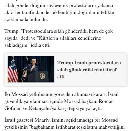
silah gönderildiğini söyleyerek protestoların yabancı
aktörler tarafından desteklendiğini doğrular nitelikte
açıklamada bulundu.
Trump, "Protestoculara silah gönderdik, hem de çok
sayıda" dedi ve "Kürtlerin silahları kendilerine
sakladığını" iddia etti.
Trump İranlı protestoculara
silah gönderdiklerini itiraf
etti
İki Mossad yetkilisinin görevden alınması kararı, İsrail
güvenlik yapılanması içinde Mossad başkanı Roman
Gofman ve Netanyahu'ya karşı tepkiye yol açtı.
İsrail gazetesi Maariv, ismini açıklamadığı bir Mossad
yetkilisinin "başbakanın istihbarat teşkilatını mahvettiğini