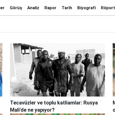
ler
Görüş
Analiz
Rapor
Tarih
Biyografi
Röport
Tecavüzler ve toplu katliamlar: Rusya
M
Mali'de ne yapıyor?
o