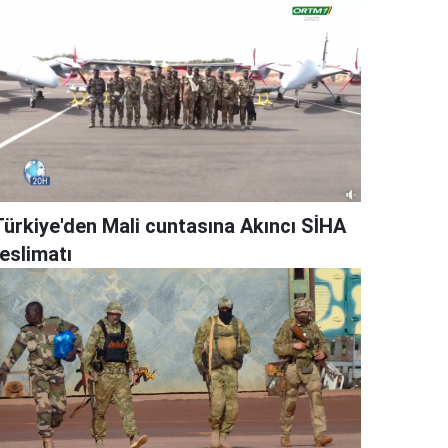
Türkiye'den Mali cuntasına Akıncı SİHA
eslimatı