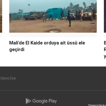
Mali'de El Kaide orduya ait üssü ele
B
geçirdi
Sitene Ekle
Sitemizde kull