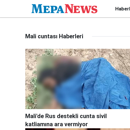
Haber
Mali cuntası Haberleri
Mali'de Rus destekli cunta sivil
katliamına ara vermiyor