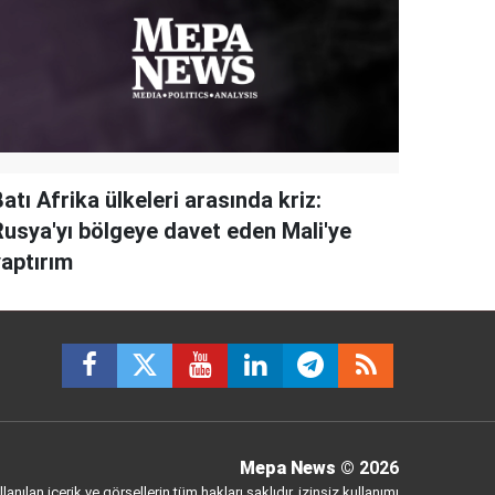
atı Afrika ülkeleri arasında kriz:
Rusya'yı bölgeye davet eden Mali'ye
yaptırım
Mepa News
© 2026
anılan içerik ve görsellerin tüm hakları saklıdır, izinsiz kullanımı