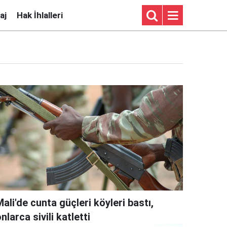
aj
Hak İhlalleri
ali'de cunta güçleri köyleri bastı,
nlarca sivili katletti