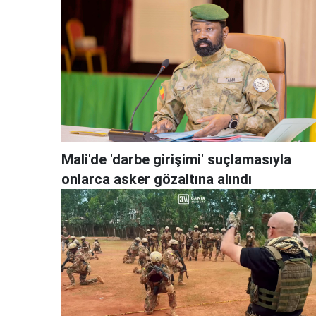
Mali'de 'darbe girişimi' suçlamasıyla
onlarca asker gözaltına alındı