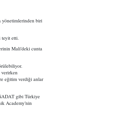
a yönetimlerinden biri
eyit etti.
inin Mali'deki cunta
ülebiliyor.
 verirken
e eğitim verdiği anlar
 SADAT gibi Türkiye
anik Academy'nin