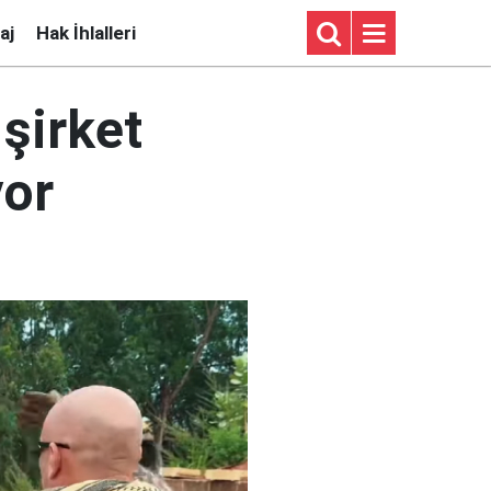
aj
Hak İhlalleri
 şirket
yor