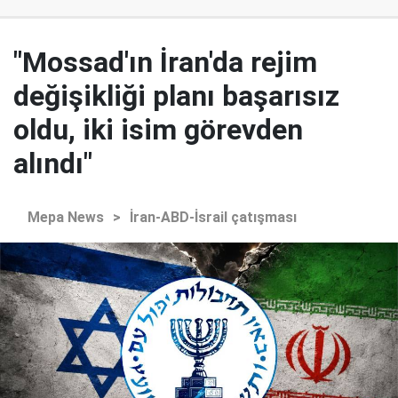
"Mossad'ın İran'da rejim
değişikliği planı başarısız
oldu, iki isim görevden
alındı"
Mepa News
>
İran-ABD-İsrail çatışması