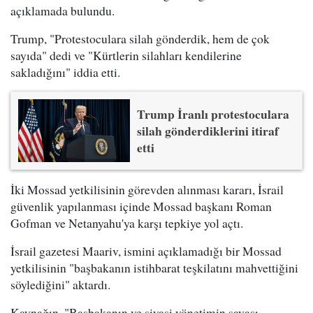
açıklamada bulundu.
Trump, "Protestoculara silah gönderdik, hem de çok
sayıda" dedi ve "Kürtlerin silahları kendilerine
sakladığını" iddia etti.
Trump İranlı protestoculara
silah gönderdiklerini itiraf
etti
İki Mossad yetkilisinin görevden alınması kararı, İsrail
güvenlik yapılanması içinde Mossad başkanı Roman
Gofman ve Netanyahu'ya karşı tepkiye yol açtı.
İsrail gazetesi Maariv, ismini açıklamadığı bir Mossad
yetkilisinin "başbakanın istihbarat teşkilatını mahvettiğini
söylediğini" aktardı.
Kaynağın, "Başbakanın ve siyasi yönetimin savaşı