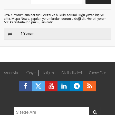
UYARI: Yorumların her türlü cezai ve hukuki sorumluluğu yazan kişiye
aittir. Mepa News, yapılan yorumlardan sorumlu değildir. Her bir yorum
600 karakterle (boşluklu) sınırlıdır.
1 Yorum
Anasayfa
Künye
İletişim
Gizlilik İlkeleri
Sitene Ekle