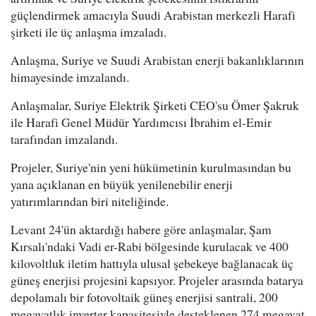
güçlendirmek amacıyla Suudi Arabistan merkezli Harafi
şirketi ile üç anlaşma imzaladı.
Anlaşma, Suriye ve Suudi Arabistan enerji bakanlıklarının
himayesinde imzalandı.
Anlaşmalar, Suriye Elektrik Şirketi CEO'su Ömer Şakruk
ile Harafi Genel Müdür Yardımcısı İbrahim el-Emir
tarafından imzalandı.
Projeler, Suriye'nin yeni hükümetinin kurulmasından bu
yana açıklanan en büyük yenilenebilir enerji
yatırımlarından biri niteliğinde.
Levant 24'ün aktardığı habere göre anlaşmalar, Şam
Kırsalı'ndaki Vadi er-Rabi bölgesinde kurulacak ve 400
kilovoltluk iletim hattıyla ulusal şebekeye bağlanacak üç
güneş enerjisi projesini kapsıyor. Projeler arasında batarya
depolamalı bir fotovoltaik güneş enerjisi santrali, 200
megavatlık inverter kapasitesiyle desteklenen 274 megavat