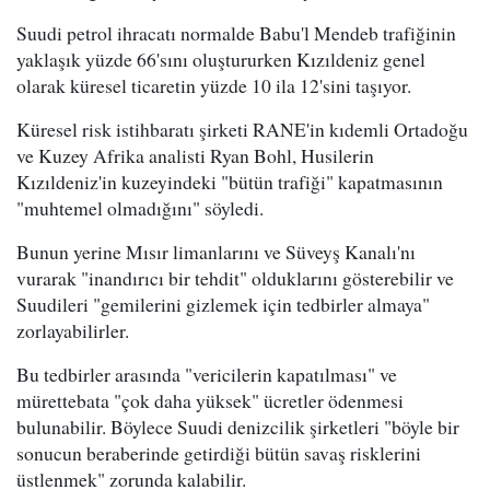
Suudi petrol ihracatı normalde Babu'l Mendeb trafiğinin
yaklaşık yüzde 66'sını oluştururken Kızıldeniz genel
olarak küresel ticaretin yüzde 10 ila 12'sini taşıyor.
Küresel risk istihbaratı şirketi RANE'in kıdemli Ortadoğu
ve Kuzey Afrika analisti Ryan Bohl, Husilerin
Kızıldeniz'in kuzeyindeki "bütün trafiği" kapatmasının
"muhtemel olmadığını" söyledi.
Bunun yerine Mısır limanlarını ve Süveyş Kanalı'nı
vurarak "inandırıcı bir tehdit" olduklarını gösterebilir ve
Suudileri "gemilerini gizlemek için tedbirler almaya"
zorlayabilirler.
Bu tedbirler arasında "vericilerin kapatılması" ve
mürettebata "çok daha yüksek" ücretler ödenmesi
bulunabilir. Böylece Suudi denizcilik şirketleri "böyle bir
sonucun beraberinde getirdiği bütün savaş risklerini
üstlenmek" zorunda kalabilir.