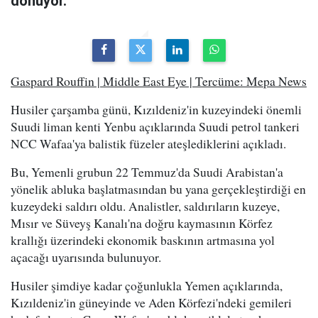
dönüyor."
Gaspard Rouffin | Middle East Eye | Tercüme: Mepa News
Husiler çarşamba günü, Kızıldeniz'in kuzeyindeki önemli
Suudi liman kenti Yenbu açıklarında Suudi petrol tankeri
NCC Wafaa'ya balistik füzeler ateşlediklerini açıkladı.
Bu, Yemenli grubun 22 Temmuz'da Suudi Arabistan'a
yönelik abluka başlatmasından bu yana gerçekleştirdiği en
kuzeydeki saldırı oldu. Analistler, saldırıların kuzeye,
Mısır ve Süveyş Kanalı'na doğru kaymasının Körfez
krallığı üzerindeki ekonomik baskının artmasına yol
açacağı uyarısında bulunuyor.
Husiler şimdiye kadar çoğunlukla Yemen açıklarında,
Kızıldeniz'in güneyinde ve Aden Körfezi'ndeki gemileri