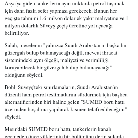
Asya'ya giden tankerlerin aynı miktarda petrol taşımak
için daha fazla sefer yapması gerekecek. Bunun her
geçişte tahmini 1.6 milyon dolar ek yakıt maliyetine ve 1
milyon dolarlık Süveyş geçiş ücretine yol açacağı
belirtiliyor.
Salah, meselenin "yalnızca Suudi Arabistan'ın başka bir
güzergah bulup bulamayacağı değil, mevcut ihracat
sistemindeki aynı ölçeği, maliyeti ve verimliliği
koruyabilecek bir güzergah bulup bulamayacağı"
olduğunu söyledi.
Bohl, Süveyş'teki sınırlamaların, Suudi Arabistan'ın
düzenli ham petrol teslimatlarını sürdürmek için başlıca
alternatiflerinden biri haline gelen "SUMED boru hattı
üzerinden boşaltma yapılarak kısmen telafi edileceğini"
söyledi.
Mısır'daki SUMED boru hattı, tankerlerin kanalı
geçmeden önce yüklerinin bir bölümünü derin sularda