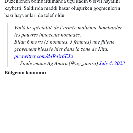
Düzenlenen bombardımanda üçü kadın 6 sivil hayatını
kaybetti. Saldırıda maddi hasar oluşurken göçmenlerin
bazı hayvanları da telef oldu.
Voilà la spécialité de l’armée malienne bombarder
les pauvres innocents nomades.
Bilan 6 morts (3 hommes, 3 femmes) une fillette
gravement blessée hier dans la zone de Kita.
pic.twitter.com/d4R4ir6EJu
— Souleymane Ag Anara (@ag_anara)
July 4, 2023
Bölgenin konumu: