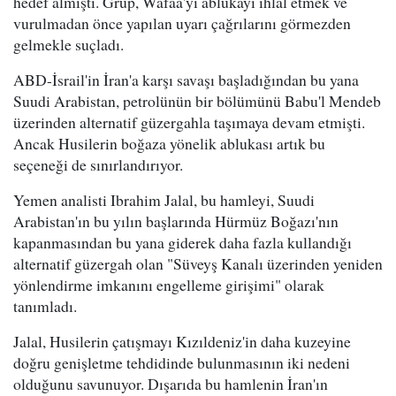
hedef almıştı. Grup, Wafaa'yı ablukayı ihlal etmek ve
vurulmadan önce yapılan uyarı çağrılarını görmezden
gelmekle suçladı.
ABD-İsrail'in İran'a karşı savaşı başladığından bu yana
Suudi Arabistan, petrolünün bir bölümünü Babu'l Mendeb
üzerinden alternatif güzergahla taşımaya devam etmişti.
Ancak Husilerin boğaza yönelik ablukası artık bu
seçeneği de sınırlandırıyor.
Yemen analisti Ibrahim Jalal, bu hamleyi, Suudi
Arabistan'ın bu yılın başlarında Hürmüz Boğazı'nın
kapanmasından bu yana giderek daha fazla kullandığı
alternatif güzergah olan "Süveyş Kanalı üzerinden yeniden
yönlendirme imkanını engelleme girişimi" olarak
tanımladı.
Jalal, Husilerin çatışmayı Kızıldeniz'in daha kuzeyine
doğru genişletme tehdidinde bulunmasının iki nedeni
olduğunu savunuyor. Dışarıda bu hamlenin İran'ın