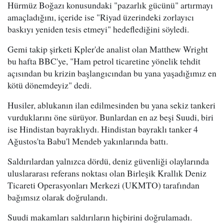
Hürmüz Boğazı konusundaki "pazarlık gücünü" artırmayı
amaçladığını, içeride ise "Riyad üzerindeki zorlayıcı
baskıyı yeniden tesis etmeyi" hedeflediğini söyledi.
Gemi takip şirketi Kpler'de analist olan Matthew Wright
bu hafta BBC'ye, "Ham petrol ticaretine yönelik tehdit
açısından bu krizin başlangıcından bu yana yaşadığımız en
kötü dönemdeyiz" dedi.
Husiler, ablukanın ilan edilmesinden bu yana sekiz tankeri
vurduklarını öne sürüyor. Bunlardan en az beşi Suudi, biri
ise Hindistan bayraklıydı. Hindistan bayraklı tanker 4
Ağustos'ta Babu'l Mendeb yakınlarında battı.
Saldırılardan yalnızca dördü, deniz güvenliği olaylarında
uluslararası referans noktası olan Birleşik Krallık Deniz
Ticareti Operasyonları Merkezi (UKMTO) tarafından
bağımsız olarak doğrulandı.
Suudi makamları saldırıların hiçbirini doğrulamadı.