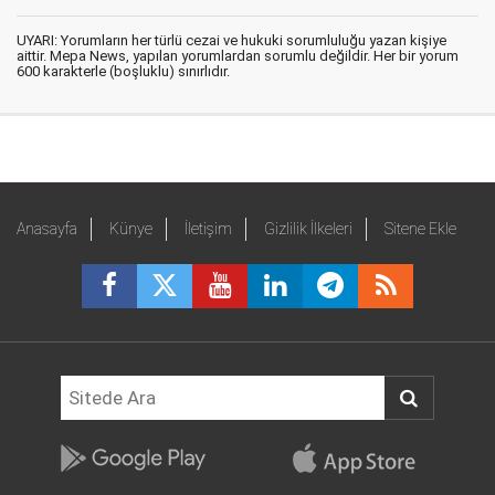
UYARI: Yorumların her türlü cezai ve hukuki sorumluluğu yazan kişiye
aittir. Mepa News, yapılan yorumlardan sorumlu değildir. Her bir yorum
600 karakterle (boşluklu) sınırlıdır.
Anasayfa
Künye
İletişim
Gizlilik İlkeleri
Sitene Ekle