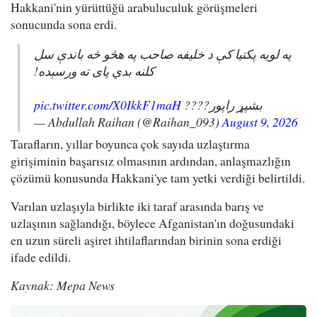
Hakkani'nin yürüttüğü arabuluculuk görüşmeleri
sonucunda sona erdi.
په لویه پکتیا کې د خلیفه صاحب په هڅو څه باندې سل
کلنه بدي پای ته ورسېده!
pic.twitter.com/X0IkkF1maH
بشپړ راپور????
— Abdullah Raihan (@Raihan_093)
August 9, 2026
Tarafların, yıllar boyunca çok sayıda uzlaştırma
girişiminin başarısız olmasının ardından, anlaşmazlığın
çözümü konusunda Hakkani'ye tam yetki verdiği belirtildi.
Varılan uzlaşıyla birlikte iki taraf arasında barış ve
uzlaşının sağlandığı, böylece Afganistan'ın doğusundaki
en uzun süreli aşiret ihtilaflarından birinin sona erdiği
ifade edildi.
Kaynak: Mepa News