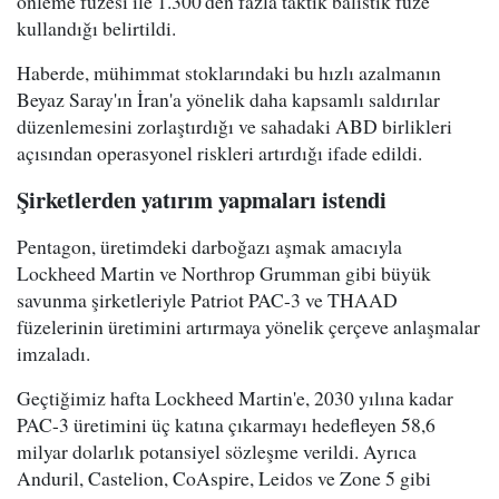
önleme füzesi ile 1.300'den fazla taktik balistik füze
kullandığı belirtildi.
Haberde, mühimmat stoklarındaki bu hızlı azalmanın
Beyaz Saray'ın İran'a yönelik daha kapsamlı saldırılar
düzenlemesini zorlaştırdığı ve sahadaki ABD birlikleri
açısından operasyonel riskleri artırdığı ifade edildi.
Şirketlerden yatırım yapmaları istendi
Pentagon, üretimdeki darboğazı aşmak amacıyla
Lockheed Martin ve Northrop Grumman gibi büyük
savunma şirketleriyle Patriot PAC-3 ve THAAD
füzelerinin üretimini artırmaya yönelik çerçeve anlaşmalar
imzaladı.
Geçtiğimiz hafta Lockheed Martin'e, 2030 yılına kadar
PAC-3 üretimini üç katına çıkarmayı hedefleyen 58,6
milyar dolarlık potansiyel sözleşme verildi. Ayrıca
Anduril, Castelion, CoAspire, Leidos ve Zone 5 gibi