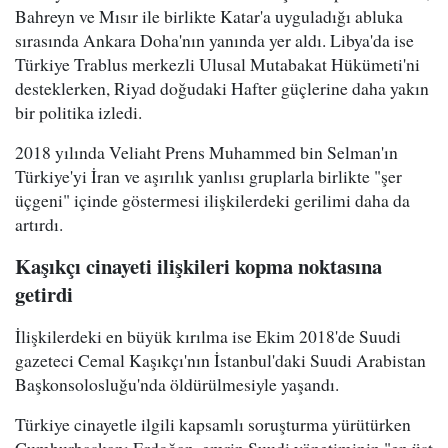
Bahreyn ve Mısır ile birlikte Katar'a uyguladığı abluka
sırasında Ankara Doha'nın yanında yer aldı. Libya'da ise
Türkiye Trablus merkezli Ulusal Mutabakat Hükümeti'ni
desteklerken, Riyad doğudaki Hafter güçlerine daha yakın
bir politika izledi.
2018 yılında Veliaht Prens Muhammed bin Selman'ın
Türkiye'yi İran ve aşırılık yanlısı gruplarla birlikte "şer
üçgeni" içinde göstermesi ilişkilerdeki gerilimi daha da
artırdı.
Kaşıkçı cinayeti ilişkileri kopma noktasına
getirdi
İlişkilerdeki en büyük kırılma ise Ekim 2018'de Suudi
gazeteci Cemal Kaşıkçı'nın İstanbul'daki Suudi Arabistan
Başkonsolosluğu'nda öldürülmesiyle yaşandı.
Türkiye cinayetle ilgili kapsamlı soruşturma yürütürken
Cumhurbaşkanı Erdoğan, emrin Suudi yönetiminin "en üst