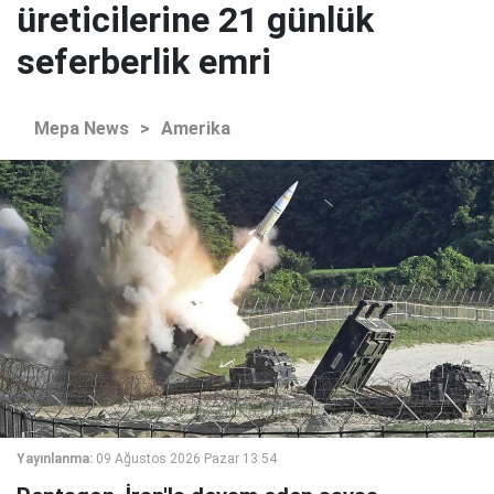
üreticilerine 21 günlük
seferberlik emri
Mepa News
>
Amerika
Yayınlanma:
09 Ağustos 2026 Pazar 13:54