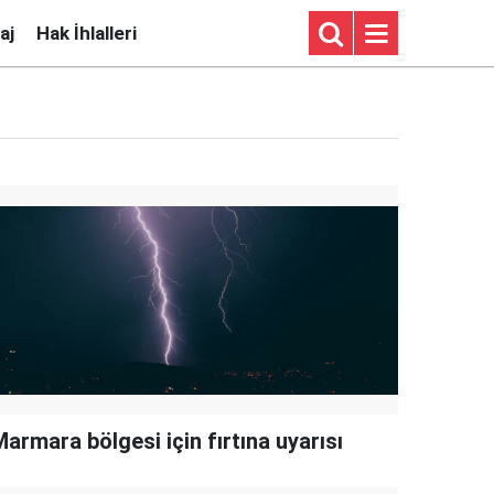
aj
Hak İhlalleri
armara bölgesi için fırtına uyarısı