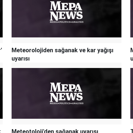
'
Meteorolojiden sağanak ve kar yağışı
uyarısı
u
k
Meteotoloji'den sağanak uyarısı
T