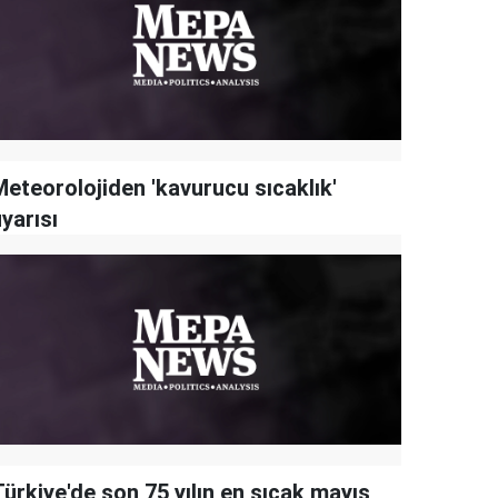
Meteorolojiden 'kavurucu sıcaklık'
yarısı
ürkiye'de son 75 yılın en sıcak mayıs