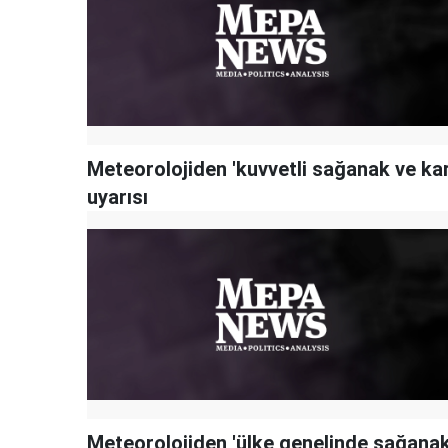
Meteorolojiden 'kuvvetli sağanak ve kar
uyarısı
Meteorolojiden 'ülke genelinde sağana