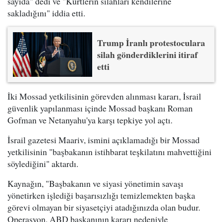
sayıda" dedi ve "Kürtlerin silahları kendilerine
sakladığını" iddia etti.
Trump İranlı protestoculara
silah gönderdiklerini itiraf
etti
İki Mossad yetkilisinin görevden alınması kararı, İsrail
güvenlik yapılanması içinde Mossad başkanı Roman
Gofman ve Netanyahu'ya karşı tepkiye yol açtı.
İsrail gazetesi Maariv, ismini açıklamadığı bir Mossad
yetkilisinin "başbakanın istihbarat teşkilatını mahvettiğini
söylediğini" aktardı.
Kaynağın, "Başbakanın ve siyasi yönetimin savaşı
yönetirken işlediği başarısızlığı temizlemekten başka
görevi olmayan bir siyasetçiyi atadığınızda olan budur.
Operasyon, ABD başkanının kararı nedeniyle