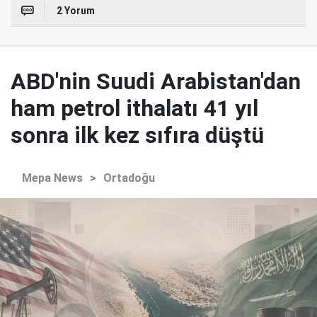
2 Yorum
ABD'nin Suudi Arabistan'dan
ham petrol ithalatı 41 yıl
sonra ilk kez sıfıra düştü
Mepa News
>
Ortadoğu