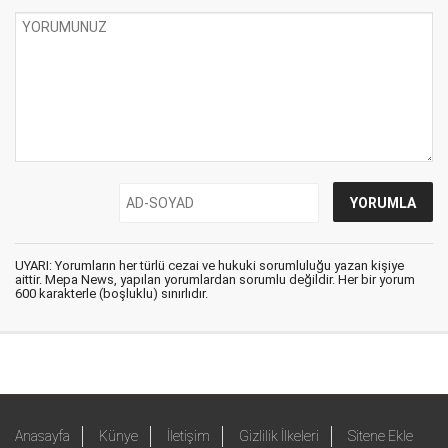
UYARI: Yorumların her türlü cezai ve hukuki sorumluluğu yazan kişiye
aittir. Mepa News, yapılan yorumlardan sorumlu değildir. Her bir yorum
600 karakterle (boşluklu) sınırlıdır.
Anasayfa
Künye
İletişim
Gizlilik İlkeleri
Sitene Ekle