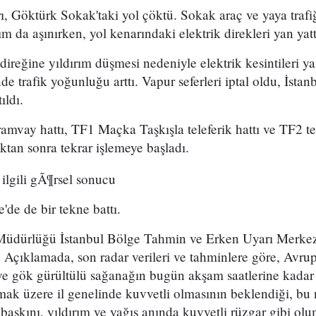
 Göktürk Sokak'taki yol çöktü. Sokak araç ve yaya trafiğ
ım da aşınırken, yol kenarındaki elektrik direkleri yan yatt
 direğine yıldırım düşmesi nedeniyle elektrik kesintileri 
e trafik yoğunluğu arttı. Vapur seferleri iptal oldu, İstan
ıldı.
amvay hattı, TF1 Maçka Taşkışla teleferik hattı ve TF2 tel
ktan sonra tekrar işlemeye başladı.
de de bir tekne battı.
Müdürlüğü İstanbul Bölge Tahmin ve Erken Uyarı Merkezi
 Açıklamada, son radar verileri ve tahminlere göre, Avru
 gök gürültülü sağanağın bugün akşam saatlerine kadar
lmak üzere il genelinde kuvvetli olmasının beklendiği, b
 baskını, yıldırım ve yağış anında kuvvetli rüzgar gibi ol