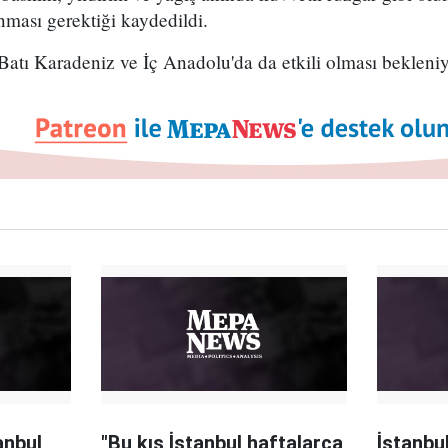
unması gerektiği kaydedildi.
atı Karadeniz ve İç Anadolu'da da etkili olması bekleniy
anbul
"Bu kış İstanbul haftalarca
İstanbul