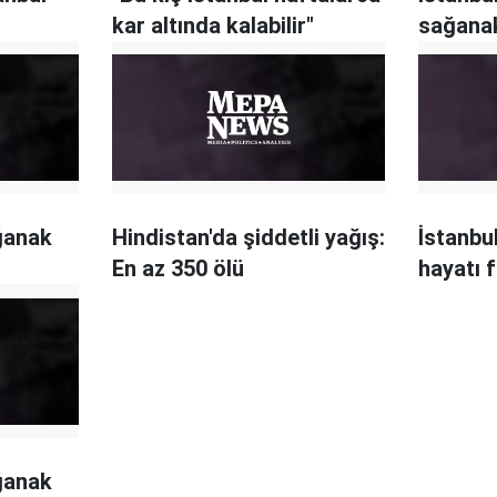
kar altında kalabilir"
sağanak
ğanak
Hindistan'da şiddetli yağış:
İstanbu
En az 350 ölü
hayatı f
ğanak