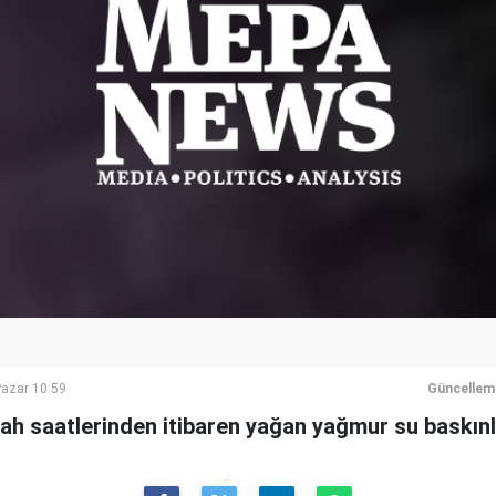
azar 10:59
Güncellem
ah saatlerinden itibaren yağan yağmur su baskınla