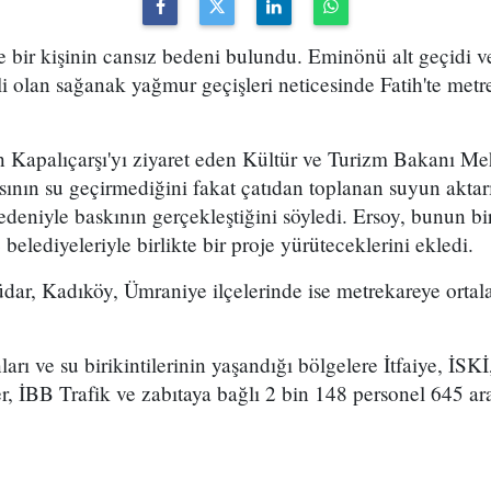
 bir kişinin cansız bedeni bulundu. Eminönü alt geçidi ve
kili olan sağanak yağmur geçişleri neticesinde Fatih'te me
n Kapalıçarşı'yı ziyaret eden Kültür ve Turizm Bakanı M
ısının su geçirmediğini fakat çatıdan toplanan suyun aktar
edeniyle baskının gerçekleştiğini söyledi. Ersoy, bunun 
 belediyeleriyle birlikte bir proje yürüteceklerini ekledi.
üdar, Kadıköy, Ümraniye ilçelerinde ise metrekareye orta
ları ve su birikintilerinin yaşandığı bölgelere İtfaiye, İS
 İBB Trafik ve zabıtaya bağlı 2 bin 148 personel 645 ara