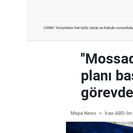
UYARI: Yorumların her türlü cezai ve hukuki sorumlulu
"Mossad'
planı ba
görevden
Mepa News
>
İran-ABD-İsr