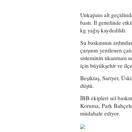
Unkapanı alt geçidinde
bastı. İl genelinde et
kg yağış kaydedildi.
Su baskınının ardında
çarşının yenilenen çat
sisteminin tıkanması n
için büyükşehir ve ilçe
Beşiktaş, Sarıyer, Üsk
düştü.
İBB ekipleri sel baskın
Koruma, Park Bahçeler,
müdahale ediyor.