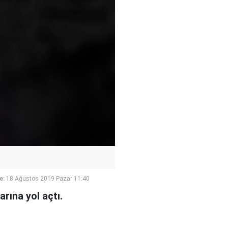
e:
18 Ağustos 2019 Pazar 11:40
rına yol açtı.