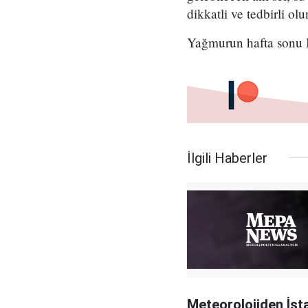
dikkatli ve tedbirli ol
Yağmurun hafta sonu B
İlgili Haberler
Meteorolojiden İst