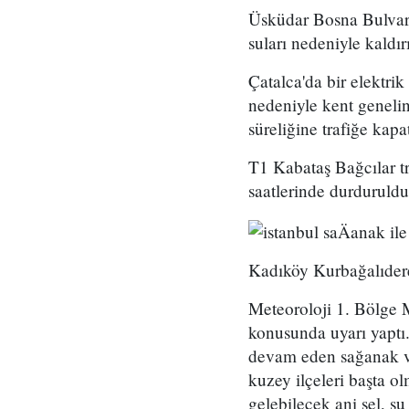
Üsküdar Bosna Bulvarı,
suları nedeniyle kaldır
Çatalca'da bir elektrik
nedeniyle kent genelind
süreliğine trafiğe kapat
T1 Kabataş Bağcılar tr
saatlerinde durduruldu
Kadıköy Kurbağalıdere'
Meteoroloji 1. Bölge 
konusunda uyarı yaptı.
devam eden sağanak ve
kuzey ilçeleri başta o
gelebilecek ani sel, su