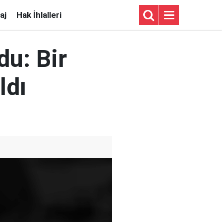
aj
Hak İhlalleri
du: Bir
ldı