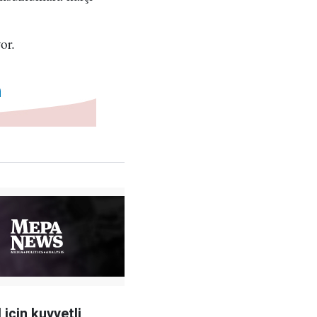
or.
 için kuvvetli