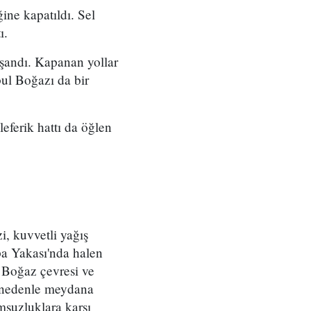
ine kapatıldı. Sel
ı.
yaşandı. Kapanan yollar
bul Boğazı da bir
eferik hattı da öğlen
, kuvvetli yağış
pa Yakası'nda halen
 Boğaz çevresi ve
u nedenle meydana
umsuzluklara karşı