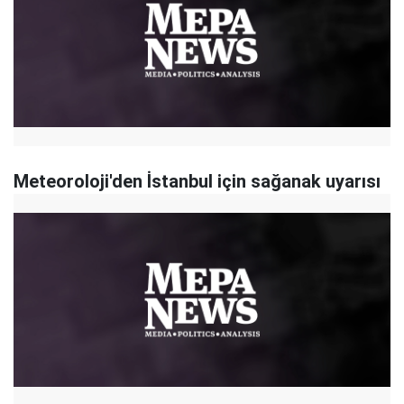
Meteoroloji'den İstanbul için sağanak uyarısı