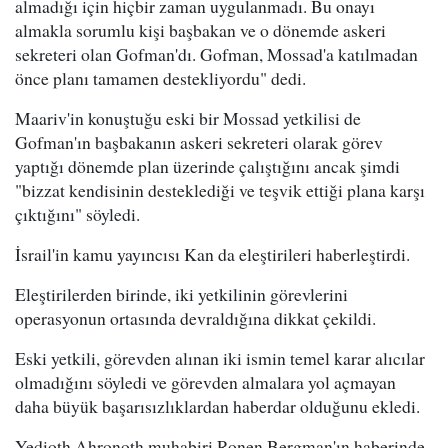
almadığı için hiçbir zaman uygulanmadı. Bu onayı
almakla sorumlu kişi başbakan ve o dönemde askeri
sekreteri olan Gofman'dı. Gofman, Mossad'a katılmadan
önce planı tamamen destekliyordu" dedi.
Maariv'in konuştuğu eski bir Mossad yetkilisi de
Gofman'ın başbakanın askeri sekreteri olarak görev
yaptığı dönemde plan üzerinde çalıştığını ancak şimdi
"bizzat kendisinin desteklediği ve teşvik ettiği plana karşı
çıktığını" söyledi.
İsrail'in kamu yayıncısı Kan da eleştirileri haberleştirdi.
Eleştirilerden birinde, iki yetkilinin görevlerini
operasyonun ortasında devraldığına dikkat çekildi.
Eski yetkili, görevden alınan iki ismin temel karar alıcılar
olmadığını söyledi ve görevden almalara yol açmayan
daha büyük başarısızlıklardan haberdar olduğunu ekledi.
Yedioth Ahronoth muhabiri Ronen Bergman'ın haberinde