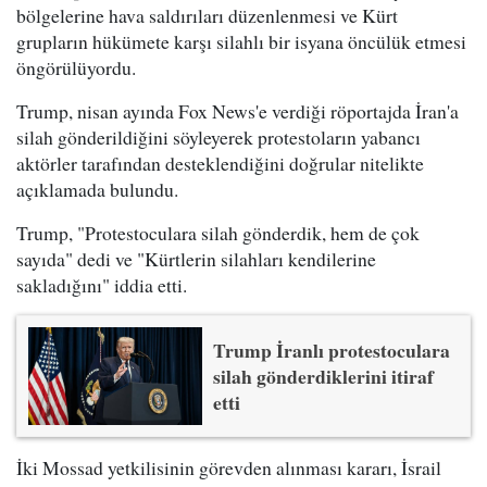
bölgelerine hava saldırıları düzenlenmesi ve Kürt
grupların hükümete karşı silahlı bir isyana öncülük etmesi
öngörülüyordu.
Trump, nisan ayında Fox News'e verdiği röportajda İran'a
silah gönderildiğini söyleyerek protestoların yabancı
aktörler tarafından desteklendiğini doğrular nitelikte
açıklamada bulundu.
Trump, "Protestoculara silah gönderdik, hem de çok
sayıda" dedi ve "Kürtlerin silahları kendilerine
sakladığını" iddia etti.
Trump İranlı protestoculara
silah gönderdiklerini itiraf
etti
İki Mossad yetkilisinin görevden alınması kararı, İsrail