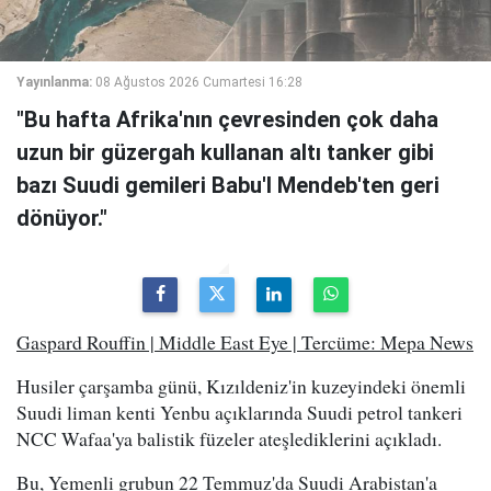
Yayınlanma:
08 Ağustos 2026 Cumartesi 16:28
"Bu hafta Afrika'nın çevresinden çok daha
uzun bir güzergah kullanan altı tanker gibi
bazı Suudi gemileri Babu'l Mendeb'ten geri
dönüyor."
Gaspard Rouffin | Middle East Eye | Tercüme: Mepa News
Husiler çarşamba günü, Kızıldeniz'in kuzeyindeki önemli
Suudi liman kenti Yenbu açıklarında Suudi petrol tankeri
NCC Wafaa'ya balistik füzeler ateşlediklerini açıkladı.
Bu, Yemenli grubun 22 Temmuz'da Suudi Arabistan'a