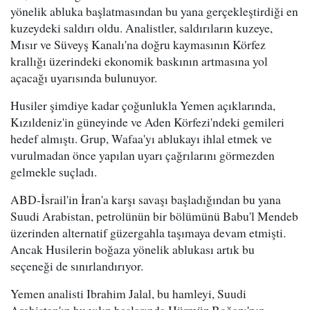
yönelik abluka başlatmasından bu yana gerçekleştirdiği en
kuzeydeki saldırı oldu. Analistler, saldırıların kuzeye,
Mısır ve Süveyş Kanalı'na doğru kaymasının Körfez
krallığı üzerindeki ekonomik baskının artmasına yol
açacağı uyarısında bulunuyor.
Husiler şimdiye kadar çoğunlukla Yemen açıklarında,
Kızıldeniz'in güneyinde ve Aden Körfezi'ndeki gemileri
hedef almıştı. Grup, Wafaa'yı ablukayı ihlal etmek ve
vurulmadan önce yapılan uyarı çağrılarını görmezden
gelmekle suçladı.
ABD-İsrail'in İran'a karşı savaşı başladığından bu yana
Suudi Arabistan, petrolünün bir bölümünü Babu'l Mendeb
üzerinden alternatif güzergahla taşımaya devam etmişti.
Ancak Husilerin boğaza yönelik ablukası artık bu
seçeneği de sınırlandırıyor.
Yemen analisti Ibrahim Jalal, bu hamleyi, Suudi
Arabistan'ın bu yılın başlarında Hürmüz Boğazı'nın