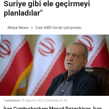
Suriye gibi ele geçirmeyi
planladılar"
Mepa News
>
İran-ABD-İsrail çatışması
Yayınlanma:
05 Ağustos 2026 Çarşamba 22:38
İran Cumhurbaşkanı Mesud Pezeşkiyan, İran