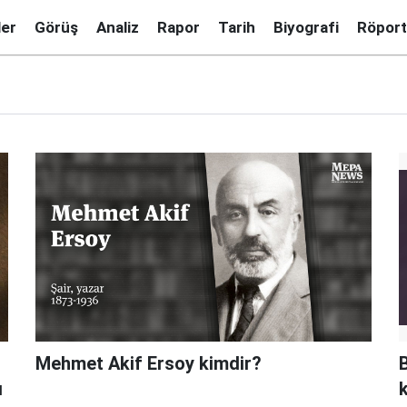
ler
Görüş
Analiz
Rapor
Tarih
Biyografi
Röport
Mehmet Akif Ersoy kimdir?
ı