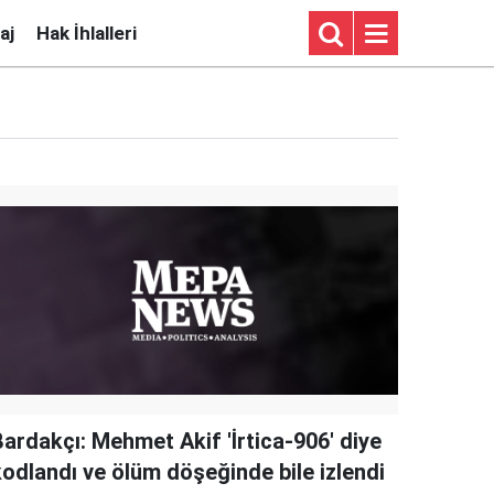
aj
Hak İhlalleri
Bardakçı: Mehmet Akif 'İrtica-906' diye
kodlandı ve ölüm döşeğinde bile izlendi