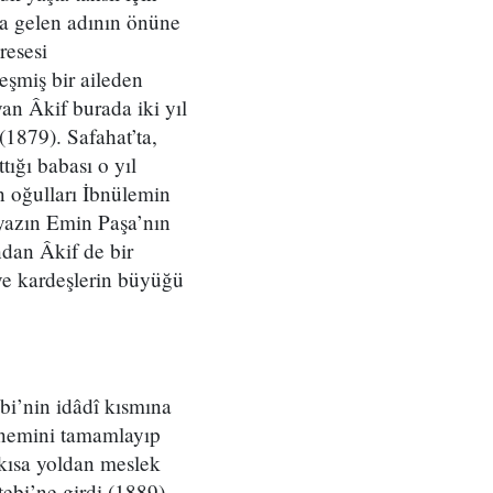
a gelen adının önüne
resesi
eşmiş bir aileden
n Âkif burada iki yıl
1879). Safahat’ta,
ığı babası o yıl
 oğulları İbnülemin
yazın Emin Paşa’nın
ndan Âkif de bir
 ve kardeşlerin büyüğü
i’nin idâdî kısmına
dönemini tamamlayıp
 kısa yoldan meslek
ebi’ne girdi (1889).