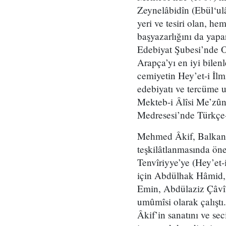
Zeynelâbidîn (Ebül‘ulâ
yeri ve tesiri olan, h
başyazarlığını da yap
Edebiyat Şubesi’nde Os
Arapça’yı en iyi bilen
cemiyetin Hey’et-i İlm
edebiyatı ve tercüme u
Mekteb-i Âlîsi Me’zûnî
Medresesi’nde Türkçe-
Mehmed Âkif, Balkan Sa
teşkilâtlanmasında öne
Tenvîriyye’ye (Hey’et-
için Abdülhak Hâmid,
Emin, Abdülaziz Çâvîş
umûmîsi olarak çalıştı
Âkif’in sanatını ve se