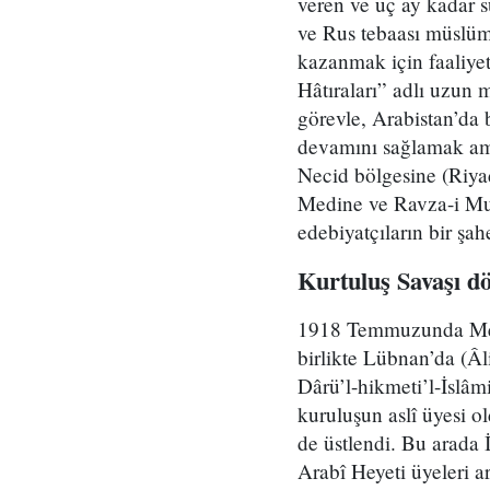
veren ve üç ay kadar s
ve Rus tebaası müslüma
kazanmak için faaliyet
Hâtıraları” adlı uzun m
görevle, Arabistan’da 
devamını sağlamak amac
Necid bölgesine (Riyad
Medine ve Ravza-i Mu
edebiyatçıların bir şa
Kurtuluş Savaşı dö
1918 Temmuzunda Mekke
birlikte Lübnan’da (Â
Dârü’l-hikmeti’l-İslâ
kuruluşun aslî üyesi o
de üstlendi. Bu arada
Arabî Heyeti üyeleri a