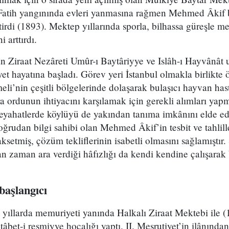
Fatih yangınında evleri yanmasına rağmen Mehmed Âkif bu
tirdi (1893). Mektep yıllarında sporla, bilhassa güreşle m
i arttırdı.
n Ziraat Nezâreti Umûr-ı Baytâriyye ve Islâh-ı Hayvânât
t hayatına başladı. Görev yeri İstanbul olmakla birlikte
i’nin çeşitli bölgelerinde dolaşarak bulaşıcı hayvan hastal
ara ordunun ihtiyacını karşılamak için gerekli alımları y
seyahatlerde köylüyü de yakından tanıma imkânını elde ed
rudan bilgi sahibi olan Mehmed Âkif’in tesbit ve tahlilleri
aksetmiş, çözüm tekliflerinin isabetli olmasını sağlamıştır
n zaman ara verdiği hâfızlığı da kendi kendine çalışarak 
başlangıcı
yıllarda memuriyeti yanında Halkalı Ziraat Mektebi ile (
âbet-i resmiyye hocalığı yaptı. II. Meşrutiyet’in ilânında