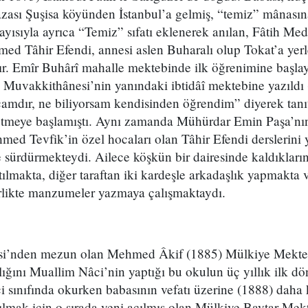
zası Şuşisa köyünden İstanbul’a gelmiş, “temiz” mânasın
olayısıyla ayrıca “Temiz” sıfatı eklenerek anılan, Fâtih Med
ed Tâhir Efendi, annesi aslen Buharalı olup Tokat’a yerl
r. Emîr Buhârî mahalle mektebinde ilk öğrenimine başlaya
Muvakkithânesi’nin yanındaki ibtidâî mektebine yazıldı (
ır, ne biliyorsam kendisinden öğrendim” diyerek tanıtt
tmeye başlamıştı. Aynı zamanda Mühürdar Emin Paşa’nın
 Tevfik’in özel hocaları olan Tâhir Efendi derslerini 
 sürdürmekteydi. Ailece köşkün bir dairesinde kaldıkları
atılmakta, diğer taraftan iki kardeşle arkadaşlık yapmakta
likte manzumeler yazmaya çalışmaktaydı.
si’nden mezun olan Mehmed Âkif (1885) Mülkiye Mekteb
lığını Muallim Nâci’nin yaptığı bu okulun üç yıllık ilk 
i sınıfında okurken babasının vefatı üzerine (1888) daha
tılmak için o sırada yeni açılmış olan Mülkiye Baytar Mekt