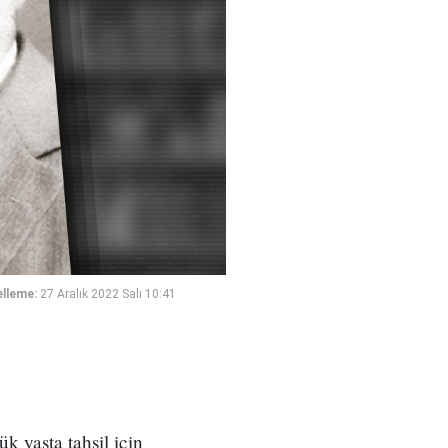
lleme:
27 Aralık 2022 Salı 10:41
k yaşta tahsil için