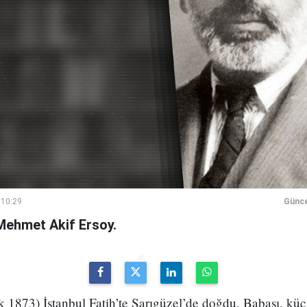
 10:29
Günce
i Mehmet Akif Ersoy.
 1873) İstanbul Fatih’te Sarıgüzel’de doğdu. Babası, küçü