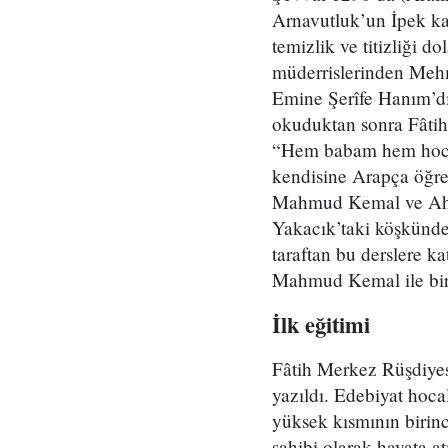
Arnavutluk’un İpek ka
temizlik ve titizliği d
müderrislerinden Mehm
Emine Şerîfe Hanım’dı
okuduktan sonra Fâtih 
“Hem babam hem hocamd
kendisine Arapça öğre
Mahmud Kemal ve Ahmed
Yakacık’taki köşkünde
taraftan bu derslere k
Mahmud Kemal ile bir
İlk eğitimi
Fâtih Merkez Rüşdiye
yazıldı. Edebiyat hoca
yüksek kısmının birinc
sahibi olarak hayata a