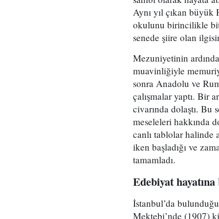
Aynı yıl çıkan büyük 
okulunu birincilikle bi
senede şiire olan ilgisin
Mezuniyetinin ardında
muavinliğiyle memuriye
sonra Anadolu ve Rumel
çalışmalar yaptı. Bir 
civarında dolaştı. Bu 
meseleleri hakkında doğ
canlı tablolar halinde 
iken başladığı ve zama
tamamladı.
Edebiyat hayatına 
İstanbul’da bulunduğu 
Mektebi’nde (1907) kit