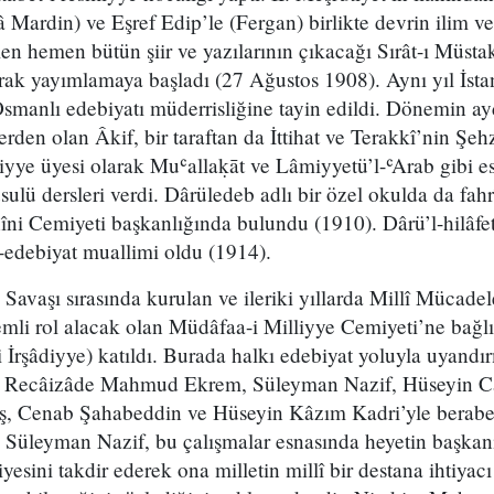
 Mardin) ve Eşref Edip’le (Fergan) birlikte devrin ilim ve
emen hemen bütün şiir ve yazılarının çıkacağı Sırât-ı Müs
arak yayımlamaya başladı (27 Ağustos 1908). Aynı yıl İst
manlı edebiyatı müderrisliğine tayin edildi. Dönemin ayd
lerden olan Âkif, bir taraftan da İttihat ve Terakkî’nin Ş
iyye üyesi olarak Muʿallaḳāt ve Lâmiyyetü’l-ʿArab gibi e
sulü dersleri verdi. Dârüledeb adlı bir özel okulda da fahr
ni Cemiyeti başkanlığında bulundu (1910). Dârü’l-hilâfeti
edebiyat muallimi oldu (1914).
vaşı sırasında kurulan ve ileriki yıllarda Millî Mücadel
mli rol alacak olan Müdâfaa-i Milliyye Cemiyeti’ne bağlı
i İrşâdiyye) katıldı. Burada halkı edebiyat yoluyla uyand
 Recâizâde Mahmud Ekrem, Süleyman Nazif, Hüseyin Ca
, Cenab Şahabeddin ve Hüseyin Kâzım Kadri’yle beraber 
. Süleyman Nazif, bu çalışmalar esnasında heyetin başkan
ciyesini takdir ederek ona milletin millî bir destana ihtiy