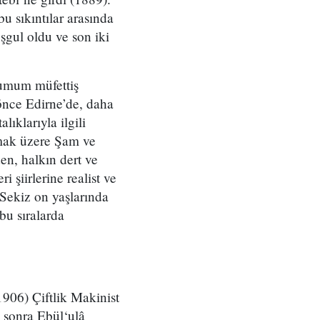
 sıkıntılar arasında
eşgul oldu ve son iki
 umum müfettiş
 önce Edirne’de, daha
ıklarıyla ilgili
apmak üzere Şam ve
en, halkın dert ve
 şiirlerine realist ve
. Sekiz on yaşlarında
bu sıralarda
1906) Çiftlik Makinist
n sonra Ebül‘ulâ