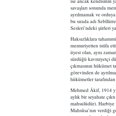
ise ancak kendisinin 
savaşları sonunda mem
ayrılmamak ve orduya 
bu sırada adı Sebîlürr
Sesleri’ndeki şiirleri y
Haksızlıklara tahammü
memuriyetten istifa et
üyesi olan, aynı zamand
sürdüğü kavmiyetçi düş
çıkmasının hükümet tar
görevinden de ayrılmak
hükümetler tarafından 
Mehmed Âkif, 1914 yıl
aylık bir seyahate çıkt
mahsulüdür). Harbiye N
Mahsûsa’nın verdiği gö