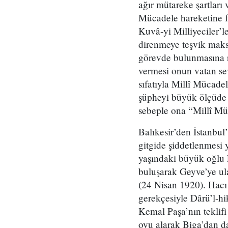
ağır mütareke şartları
Mücadele hareketine f
Kuvâ-yi Milliyeciler’le
direnmeye teşvik maks
görevde bulunmasına r
vermesi onun vatan sev
sıfatıyla Millî Mücadel
şüpheyi büyük ölçüde g
sebeple ona “Millî Müca
Balıkesir’den İstanbul
gitgide şiddetlenmesi 
yaşındaki büyük oğlu E
buluşarak Geyve’ye ula
(24 Nisan 1920). Hacı 
gerekçesiyle Dârü’l-hi
Kemal Paşa’nın teklif
oyu alarak Biga’dan d