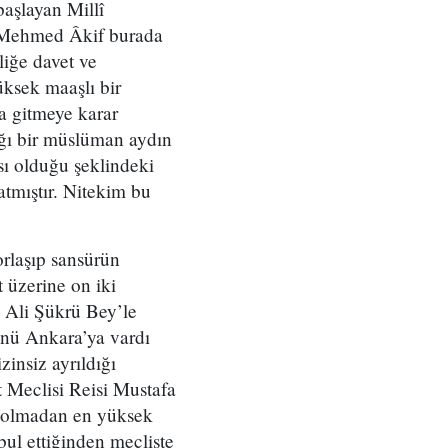
başlayan Millî
n Mehmed Âkif burada
liğe davet ve
üksek maaşlı bir
a gitmeye karar
dığı bir müslüman aydın
ası olduğu şeklindeki
tmıştır. Nitekim bu
orlaşıp sansürün
 üzerine on iki
. Ali Şükrü Bey’le
ünü Ankara’ya vardı
insiz ayrıldığı
t Meclisi Reisi Mustafa
i olmadan en yüksek
l ettiğinden mecliste