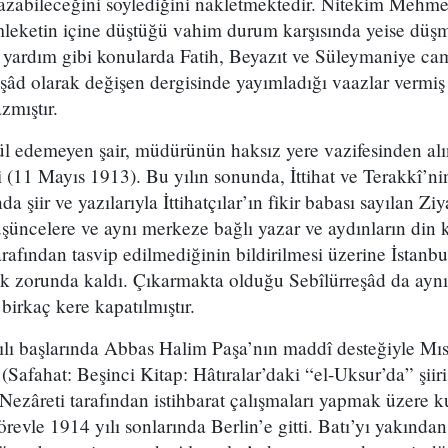
yazabileceğini söylediğini nakletmektedir. Nitekim Mehm
leketin içine düştüğü vahim durum karşısında yeise düşm
yardım gibi konularda Fatih, Beyazıt ve Süleymaniye cam
eşâd olarak değişen dergisinde yayımladığı vaazlar vermi
azmıştır.
l edemeyen şair, müdürünün haksız yere vazifesinden al
ti (11 Mayıs 1913). Bu yılın sonunda, İttihat ve Terakkî’
a şiir ve yazılarıyla İttihatçılar’ın fikir babası sayılan Zi
üncelere ve aynı merkeze bağlı yazar ve aydınların din ka
afından tasvip edilmediğinin bildirilmesi üzerine İstanb
 zorunda kaldı. Çıkarmakta olduğu Sebîlürreşâd da aynı s
birkaç kere kapatılmıştır.
ı başlarında Abbas Halim Paşa’nın maddî desteğiyle Mısı
ı (Safahat: Beşinci Kitap: Hâtıralar’daki “el-Uksur’da” şiir
ezâreti tarafından istihbarat çalışmaları yapmak üzere k
revle 1914 yılı sonlarında Berlin’e gitti. Batı’yı yakınd