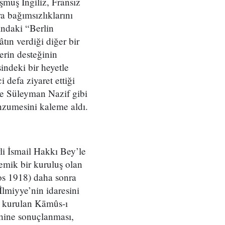
şmüş İngiliz, Fransız
a bağımsızlıklarını
ındaki “Berlin
âtın verdiği diğer bir
erin desteğinin
indeki bir heyetle
defa ziyaret ettiği
e Süleyman Nazif gibi
nzumesini kaleme aldı.
i İsmail Hakkı Bey’le
emik bir kuruluş olan
os 1918) daha sonra
İlmiyye’nin idaresini
k kurulan Kāmûs-ı
yhine sonuçlanması,