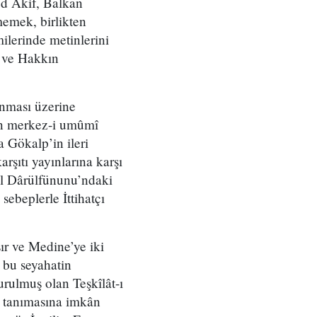
ed Âkif, Balkan
emek, birlikten
ilerinde metinlerini
ş ve Hakkın
ınması üzerine
nin merkez-i umûmî
ya Gökalp’in ileri
rşıtı yayınlarına karşı
ul Dârülfünunu’ndaki
ebeplerle İttihatçı
r ve Medine’ye iki
i bu seyahatin
urulmuş olan Teşkîlât-ı
an tanımasına imkân