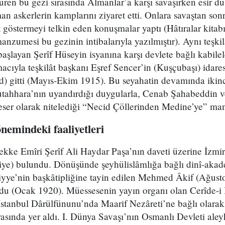
üren bu gezi sırasında Almanlar’a karşı savaşırken esir dü
n askerlerin kamplarını ziyaret etti. Onlara savaştan sonr
 göstermeyi telkin eden konuşmalar yaptı (Hâtıralar kitab
anzumesi bu gezinin intibalarıyla yazılmıştır). Aynı teşkil
başlayan Şerîf Hüseyin isyanına karşı devlete bağlı kabilel
ıyla teşkilât başkanı Eşref Sencer’in (Kuşçubaşı) idares
) gitti (Mayıs-Ekim 1915). Bu seyahatin devamında ikinci 
tahhara’nın uyandırdığı duygularla, Cenab Şahabeddin v
heser olarak nitelediği “Necid Çöllerinden Medine’ye” ma
nemindeki faaliyetleri
 Emîri Şerîf Ali Haydar Paşa’nın daveti üzerine İzmirl
liye) bulundu. Dönüşünde şeyhülislâmlığa bağlı dinî-akad
miyye’nin başkâtipliğine tayin edilen Mehmed Âkif (Ağust
ldu (Ocak 1920). Müessesenin yayın organı olan Cerîde-i 
 İstanbul Dârülfünunu’nda Maarif Nezâreti’ne bağlı olara
rasında yer aldı. I. Dünya Savaşı’nın Osmanlı Devleti ale