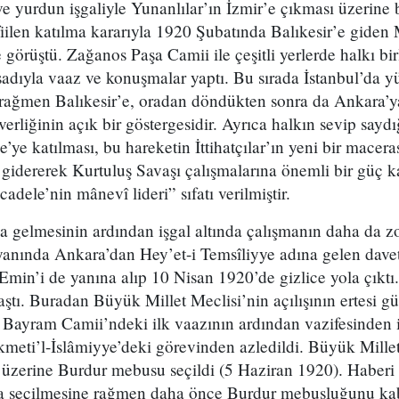
 ve yurdun işgaliyle Yunanlılar’ın İzmir’e çıkması üzerine 
iilen katılma kararıyla 1920 Şubatında Balıkesir’e gide
 görüştü. Zağanos Paşa Camii ile çeşitli yerlerde halkı bir
adıyla vaaz ve konuşmalar yaptı. Bu sırada İstanbul’da y
ağmen Balıkesir’e, oradan döndükten sonra da Ankara’y
erliğinin açık bir göstergesidir. Ayrıca halkın sevip say
e’ye katılması, bu hareketin İttihatçılar’ın yeni bir macer
idererek Kurtuluş Savaşı çalışmalarına önemli bir güç ka
dele’nin mânevî lideri” sıfatı verilmiştir.
’a gelmesinin ardından işgal altında çalışmanın daha da z
yanında Ankara’dan Hey’et-i Temsîliyye adına gelen davet
min’i de yanına alıp 10 Nisan 1920’de gizlice yola çıktı
ştı. Buradan Büyük Millet Meclisi’nin açılışının ertesi g
Bayram Camii’ndeki ilk vaazının ardından vazifesinden iz
kmeti’l-İslâmiyye’deki görevinden azledildi. Büyük Mille
i üzerine Burdur mebusu seçildi (5 Haziran 1920). Haber
a seçilmesine rağmen daha önce Burdur mebusluğunu kabu