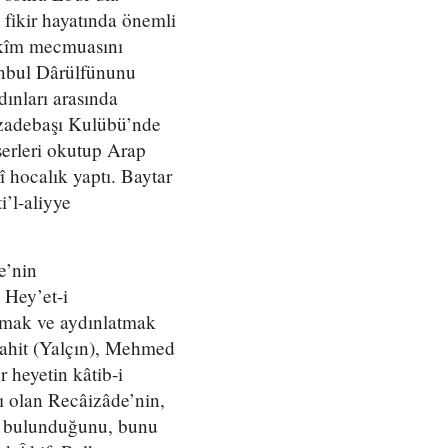
 fikir hayatında önemli
takîm mecmuasını
anbul Dârülfünunu
ınları arasında
ehzadebaşı Kulübü’nde
serleri okutup Arap
î hocalık yaptı. Baytar
’l-aliyye
e’nin
 Hey’et-i
ırmak ve aydınlatmak
hit (Yalçın), Mehmed
heyetin kâtib-i
ı olan Recâizâde’nin,
acı bulunduğunu, bunu