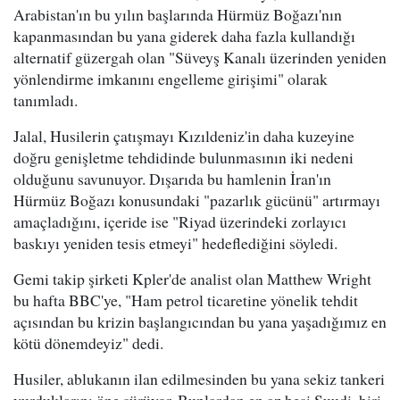
Arabistan'ın bu yılın başlarında Hürmüz Boğazı'nın
kapanmasından bu yana giderek daha fazla kullandığı
alternatif güzergah olan "Süveyş Kanalı üzerinden yeniden
yönlendirme imkanını engelleme girişimi" olarak
tanımladı.
Jalal, Husilerin çatışmayı Kızıldeniz'in daha kuzeyine
doğru genişletme tehdidinde bulunmasının iki nedeni
olduğunu savunuyor. Dışarıda bu hamlenin İran'ın
Hürmüz Boğazı konusundaki "pazarlık gücünü" artırmayı
amaçladığını, içeride ise "Riyad üzerindeki zorlayıcı
baskıyı yeniden tesis etmeyi" hedeflediğini söyledi.
Gemi takip şirketi Kpler'de analist olan Matthew Wright
bu hafta BBC'ye, "Ham petrol ticaretine yönelik tehdit
açısından bu krizin başlangıcından bu yana yaşadığımız en
kötü dönemdeyiz" dedi.
Husiler, ablukanın ilan edilmesinden bu yana sekiz tankeri
vurduklarını öne sürüyor. Bunlardan en az beşi Suudi, biri