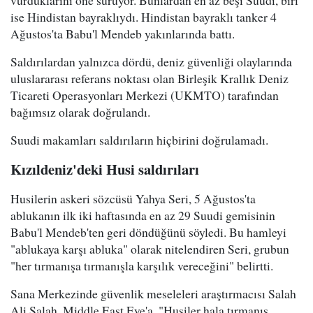
ise Hindistan bayraklıydı. Hindistan bayraklı tanker 4
Ağustos'ta Babu'l Mendeb yakınlarında battı.
Saldırılardan yalnızca dördü, deniz güvenliği olaylarında
uluslararası referans noktası olan Birleşik Krallık Deniz
Ticareti Operasyonları Merkezi (UKMTO) tarafından
bağımsız olarak doğrulandı.
Suudi makamları saldırıların hiçbirini doğrulamadı.
Kızıldeniz'deki Husi saldırıları
Husilerin askeri sözcüsü Yahya Seri, 5 Ağustos'ta
ablukanın ilk iki haftasında en az 29 Suudi gemisinin
Babu'l Mendeb'ten geri döndüğünü söyledi. Bu hamleyi
"ablukaya karşı abluka" olarak nitelendiren Seri, grubun
"her tırmanışa tırmanışla karşılık vereceğini" belirtti.
Sana Merkezinde güvenlik meseleleri araştırmacısı Salah
Ali Salah, Middle East Eye'a, "Husiler hala tırmanış