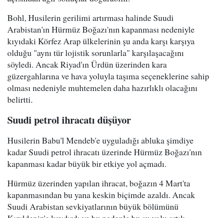
Bohl, Husilerin gerilimi artırması halinde Suudi
Arabistan'ın Hürmüz Boğazı'nın kapanması nedeniyle
kıyıdaki Körfez Arap ülkelerinin şu anda karşı karşıya
olduğu "aynı tür lojistik sorunlarla" karşılaşacağını
söyledi. Ancak Riyad'ın Ürdün üzerinden kara
güzergahlarına ve hava yoluyla taşıma seçeneklerine sahip
olması nedeniyle muhtemelen daha hazırlıklı olacağını
belirtti.
Suudi petrol ihracatı düşüyor
Husilerin Babu'l Mendeb'e uyguladığı abluka şimdiye
kadar Suudi petrol ihracatı üzerinde Hürmüz Boğazı'nın
kapanması kadar büyük bir etkiye yol açmadı.
Hürmüz üzerinden yapılan ihracat, boğazın 4 Mart'ta
kapanmasından bu yana keskin biçimde azaldı. Ancak
Suudi Arabistan sevkiyatlarının büyük bölümünü
Kızıldeniz'e kaydırdı ve bu nedenle bu su yolu artık