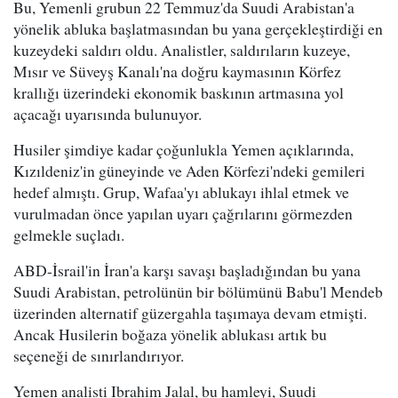
Bu, Yemenli grubun 22 Temmuz'da Suudi Arabistan'a
yönelik abluka başlatmasından bu yana gerçekleştirdiği en
kuzeydeki saldırı oldu. Analistler, saldırıların kuzeye,
Mısır ve Süveyş Kanalı'na doğru kaymasının Körfez
krallığı üzerindeki ekonomik baskının artmasına yol
açacağı uyarısında bulunuyor.
Husiler şimdiye kadar çoğunlukla Yemen açıklarında,
Kızıldeniz'in güneyinde ve Aden Körfezi'ndeki gemileri
hedef almıştı. Grup, Wafaa'yı ablukayı ihlal etmek ve
vurulmadan önce yapılan uyarı çağrılarını görmezden
gelmekle suçladı.
ABD-İsrail'in İran'a karşı savaşı başladığından bu yana
Suudi Arabistan, petrolünün bir bölümünü Babu'l Mendeb
üzerinden alternatif güzergahla taşımaya devam etmişti.
Ancak Husilerin boğaza yönelik ablukası artık bu
seçeneği de sınırlandırıyor.
Yemen analisti Ibrahim Jalal, bu hamleyi, Suudi