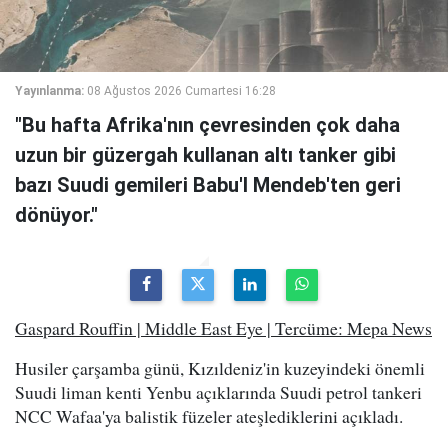
Yayınlanma:
08 Ağustos 2026 Cumartesi 16:28
"Bu hafta Afrika'nın çevresinden çok daha
uzun bir güzergah kullanan altı tanker gibi
bazı Suudi gemileri Babu'l Mendeb'ten geri
dönüyor."
Gaspard Rouffin | Middle East Eye | Tercüme: Mepa News
Husiler çarşamba günü, Kızıldeniz'in kuzeyindeki önemli
Suudi liman kenti Yenbu açıklarında Suudi petrol tankeri
NCC Wafaa'ya balistik füzeler ateşlediklerini açıkladı.