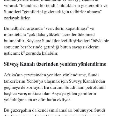
vurarak "inandırıcı bir tehdit" olduklarını gösterebilir ve
Suudileri "gemilerini gizlemek için tedbirler almaya"
zorlayabilirler.
Bu tedbirler arasında "vericilerin kapatılması" ve
mürettebata "çok daha yüksek" ücretler ödenmesi
bulunabilir. Böylece Suudi denizcilik şirketleri "böyle bir
sonucun beraberinde getirdiği bütün savaş risklerini
üstlenmek" zorunda kalabilir.
Süveyş Kanalı üzerinden yeniden yönlendirme
Afrika'nın çevresinden yeniden yönlendirme, Suudi
tankerlerini Yenbu'ya ulaşmak için Süveyş Kanalı'ndan
geçmeye de zorluyor. Bu durum, Suudi ham petrolünün
başlıca varış noktası olan Asya'ya giden gemilerin
yolculuğuna en az dört hafta ekliyor.
Bu güzergahın da kendi sınırlamaları bulunuyor. Suudi
Arabistan normalde yaklaşık 2 milyon varil taşıyabilen