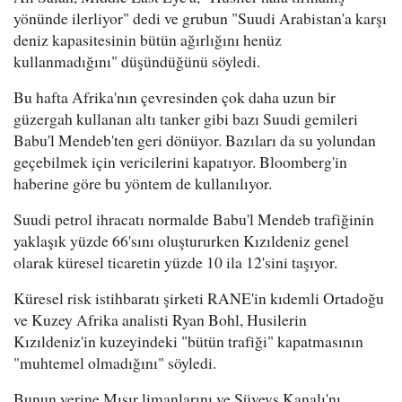
yönünde ilerliyor" dedi ve grubun "Suudi Arabistan'a karşı
deniz kapasitesinin bütün ağırlığını henüz
kullanmadığını" düşündüğünü söyledi.
Bu hafta Afrika'nın çevresinden çok daha uzun bir
güzergah kullanan altı tanker gibi bazı Suudi gemileri
Babu'l Mendeb'ten geri dönüyor. Bazıları da su yolundan
geçebilmek için vericilerini kapatıyor. Bloomberg'in
haberine göre bu yöntem de kullanılıyor.
Suudi petrol ihracatı normalde Babu'l Mendeb trafiğinin
yaklaşık yüzde 66'sını oluştururken Kızıldeniz genel
olarak küresel ticaretin yüzde 10 ila 12'sini taşıyor.
Küresel risk istihbaratı şirketi RANE'in kıdemli Ortadoğu
ve Kuzey Afrika analisti Ryan Bohl, Husilerin
Kızıldeniz'in kuzeyindeki "bütün trafiği" kapatmasının
"muhtemel olmadığını" söyledi.
Bunun yerine Mısır limanlarını ve Süveyş Kanalı'nı