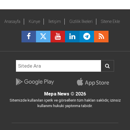
Anasayfa
Künye
İletişim
Gizlilik İlkeleri
Sitene Ekle
Mepa News
© 2026
Sitemizde kullanılan içerik ve görsellerin tüm hakları saklıdır, izinsiz
kullanımı hukuki yaptırıma tabidir.