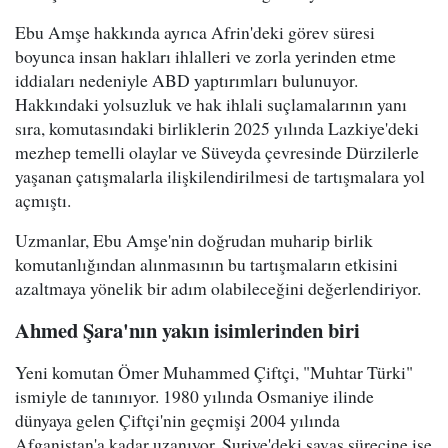
Ebu Amşe hakkında ayrıca Afrin'deki görev süresi
boyunca insan hakları ihlalleri ve zorla yerinden etme
iddiaları nedeniyle ABD yaptırımları bulunuyor.
Hakkındaki yolsuzluk ve hak ihlali suçlamalarının yanı
sıra, komutasındaki birliklerin 2025 yılında Lazkiye'deki
mezhep temelli olaylar ve Süveyda çevresinde Dürzilerle
yaşanan çatışmalarla ilişkilendirilmesi de tartışmalara yol
açmıştı.
Uzmanlar, Ebu Amşe'nin doğrudan muharip birlik
komutanlığından alınmasının bu tartışmaların etkisini
azaltmaya yönelik bir adım olabileceğini değerlendiriyor.
Ahmed Şara'nın yakın isimlerinden biri
Yeni komutan Ömer Muhammed Çiftçi, "Muhtar Türki"
ismiyle de tanınıyor. 1980 yılında Osmaniye ilinde
dünyaya gelen Çiftçi'nin geçmişi 2004 yılında
Afganistan'a kadar uzanıyor. Suriye'deki savaş sürecine ise