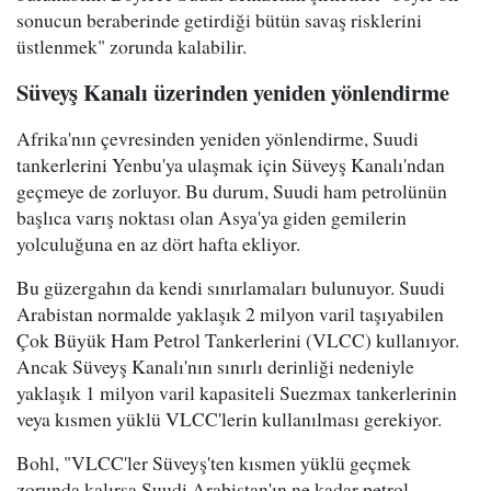
sonucun beraberinde getirdiği bütün savaş risklerini
üstlenmek" zorunda kalabilir.
Süveyş Kanalı üzerinden yeniden yönlendirme
Afrika'nın çevresinden yeniden yönlendirme, Suudi
tankerlerini Yenbu'ya ulaşmak için Süveyş Kanalı'ndan
geçmeye de zorluyor. Bu durum, Suudi ham petrolünün
başlıca varış noktası olan Asya'ya giden gemilerin
yolculuğuna en az dört hafta ekliyor.
Bu güzergahın da kendi sınırlamaları bulunuyor. Suudi
Arabistan normalde yaklaşık 2 milyon varil taşıyabilen
Çok Büyük Ham Petrol Tankerlerini (VLCC) kullanıyor.
Ancak Süveyş Kanalı'nın sınırlı derinliği nedeniyle
yaklaşık 1 milyon varil kapasiteli Suezmax tankerlerinin
veya kısmen yüklü VLCC'lerin kullanılması gerekiyor.
Bohl, "VLCC'ler Süveyş'ten kısmen yüklü geçmek
zorunda kalırsa Suudi Arabistan'ın ne kadar petrol