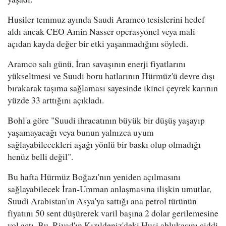
Husiler temmuz ayında Saudi Aramco tesislerini hedef
aldı ancak CEO Amin Nasser operasyonel veya mali
açıdan kayda değer bir etki yaşanmadığını söyledi.
Aramco salı günü, İran savaşının enerji fiyatlarını
yükseltmesi ve Suudi boru hatlarının Hürmüz'ü devre dışı
bırakarak taşıma sağlaması sayesinde ikinci çeyrek karının
yüzde 33 arttığını açıkladı.
Bohl'a göre "Suudi ihracatının büyük bir düşüş yaşayıp
yaşamayacağı veya bunun yalnızca uyum
sağlayabilecekleri aşağı yönlü bir baskı olup olmadığı
henüz belli değil".
Bu hafta Hürmüz Boğazı'nın yeniden açılmasını
sağlayabilecek İran-Umman anlaşmasına ilişkin umutlar,
Suudi Arabistan'ın Asya'ya sattığı ana petrol türünün
fiyatını 50 sent düşürerek varil başına 2 dolar gerilemesine
yol açtı. Bu, Riyad'ın Kızıldeniz'deki Husi ablukasını ciddi