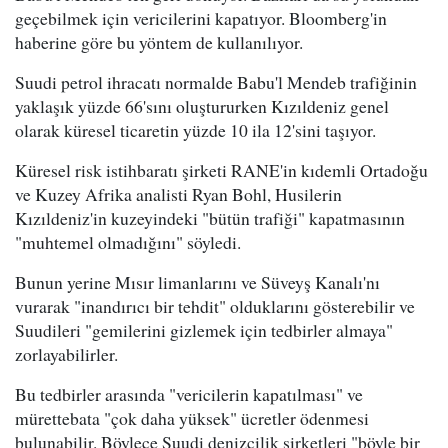
geçebilmek için vericilerini kapatıyor. Bloomberg'in
haberine göre bu yöntem de kullanılıyor.
Suudi petrol ihracatı normalde Babu'l Mendeb trafiğinin
yaklaşık yüzde 66'sını oluştururken Kızıldeniz genel
olarak küresel ticaretin yüzde 10 ila 12'sini taşıyor.
Küresel risk istihbaratı şirketi RANE'in kıdemli Ortadoğu
ve Kuzey Afrika analisti Ryan Bohl, Husilerin
Kızıldeniz'in kuzeyindeki "bütün trafiği" kapatmasının
"muhtemel olmadığını" söyledi.
Bunun yerine Mısır limanlarını ve Süveyş Kanalı'nı
vurarak "inandırıcı bir tehdit" olduklarını gösterebilir ve
Suudileri "gemilerini gizlemek için tedbirler almaya"
zorlayabilirler.
Bu tedbirler arasında "vericilerin kapatılması" ve
mürettebata "çok daha yüksek" ücretler ödenmesi
bulunabilir. Böylece Suudi denizcilik şirketleri "böyle bir