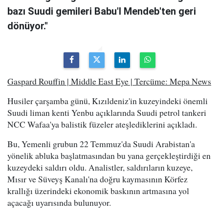
bazı Suudi gemileri Babu'l Mendeb'ten geri
dönüyor."
Gaspard Rouffin | Middle East Eye | Tercüme: Mepa News
Husiler çarşamba günü, Kızıldeniz'in kuzeyindeki önemli
Suudi liman kenti Yenbu açıklarında Suudi petrol tankeri
NCC Wafaa'ya balistik füzeler ateşlediklerini açıkladı.
Bu, Yemenli grubun 22 Temmuz'da Suudi Arabistan'a
yönelik abluka başlatmasından bu yana gerçekleştirdiği en
kuzeydeki saldırı oldu. Analistler, saldırıların kuzeye,
Mısır ve Süveyş Kanalı'na doğru kaymasının Körfez
krallığı üzerindeki ekonomik baskının artmasına yol
açacağı uyarısında bulunuyor.