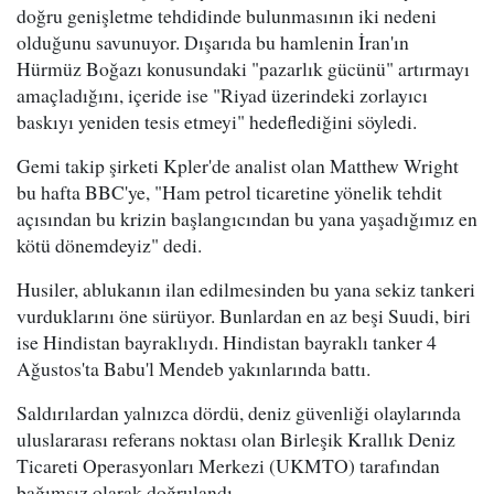
doğru genişletme tehdidinde bulunmasının iki nedeni
olduğunu savunuyor. Dışarıda bu hamlenin İran'ın
Hürmüz Boğazı konusundaki "pazarlık gücünü" artırmayı
amaçladığını, içeride ise "Riyad üzerindeki zorlayıcı
baskıyı yeniden tesis etmeyi" hedeflediğini söyledi.
Gemi takip şirketi Kpler'de analist olan Matthew Wright
bu hafta BBC'ye, "Ham petrol ticaretine yönelik tehdit
açısından bu krizin başlangıcından bu yana yaşadığımız en
kötü dönemdeyiz" dedi.
Husiler, ablukanın ilan edilmesinden bu yana sekiz tankeri
vurduklarını öne sürüyor. Bunlardan en az beşi Suudi, biri
ise Hindistan bayraklıydı. Hindistan bayraklı tanker 4
Ağustos'ta Babu'l Mendeb yakınlarında battı.
Saldırılardan yalnızca dördü, deniz güvenliği olaylarında
uluslararası referans noktası olan Birleşik Krallık Deniz
Ticareti Operasyonları Merkezi (UKMTO) tarafından
bağımsız olarak doğrulandı.