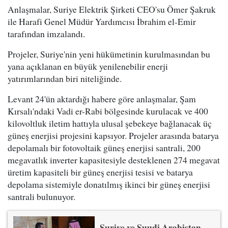
Anlaşmalar, Suriye Elektrik Şirketi CEO'su Ömer Şakruk
ile Harafi Genel Müdür Yardımcısı İbrahim el-Emir
tarafından imzalandı.
Projeler, Suriye'nin yeni hükümetinin kurulmasından bu
yana açıklanan en büyük yenilenebilir enerji
yatırımlarından biri niteliğinde.
Levant 24'ün aktardığı habere göre anlaşmalar, Şam
Kırsalı'ndaki Vadi er-Rabi bölgesinde kurulacak ve 400
kilovoltluk iletim hattıyla ulusal şebekeye bağlanacak üç
güneş enerjisi projesini kapsıyor. Projeler arasında batarya
depolamalı bir fotovoltaik güneş enerjisi santrali, 200
megavatlık inverter kapasitesiyle desteklenen 274 megavat
üretim kapasiteli bir güneş enerjisi tesisi ve batarya
depolama sistemiyle donatılmış ikinci bir güneş enerjisi
santrali bulunuyor.
Suriye ve Suudi Arabistan