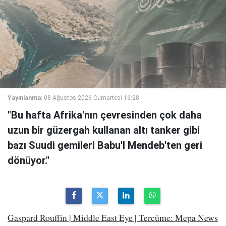
Yayınlanma:
08 Ağustos 2026 Cumartesi 16:28
"Bu hafta Afrika'nın çevresinden çok daha
uzun bir güzergah kullanan altı tanker gibi
bazı Suudi gemileri Babu'l Mendeb'ten geri
dönüyor."
Gaspard Rouffin | Middle East Eye | Tercüme: Mepa News