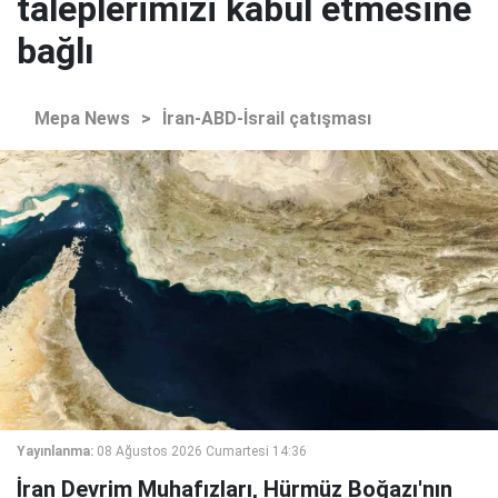
taleplerimizi kabul etmesine
bağlı
Mepa News
>
İran-ABD-İsrail çatışması
Yayınlanma:
08 Ağustos 2026 Cumartesi 14:36
İran Devrim Muhafızları, Hürmüz Boğazı'nın