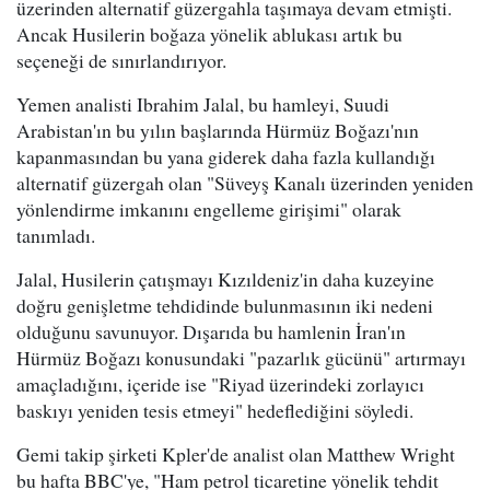
üzerinden alternatif güzergahla taşımaya devam etmişti.
Ancak Husilerin boğaza yönelik ablukası artık bu
seçeneği de sınırlandırıyor.
Yemen analisti Ibrahim Jalal, bu hamleyi, Suudi
Arabistan'ın bu yılın başlarında Hürmüz Boğazı'nın
kapanmasından bu yana giderek daha fazla kullandığı
alternatif güzergah olan "Süveyş Kanalı üzerinden yeniden
yönlendirme imkanını engelleme girişimi" olarak
tanımladı.
Jalal, Husilerin çatışmayı Kızıldeniz'in daha kuzeyine
doğru genişletme tehdidinde bulunmasının iki nedeni
olduğunu savunuyor. Dışarıda bu hamlenin İran'ın
Hürmüz Boğazı konusundaki "pazarlık gücünü" artırmayı
amaçladığını, içeride ise "Riyad üzerindeki zorlayıcı
baskıyı yeniden tesis etmeyi" hedeflediğini söyledi.
Gemi takip şirketi Kpler'de analist olan Matthew Wright
bu hafta BBC'ye, "Ham petrol ticaretine yönelik tehdit