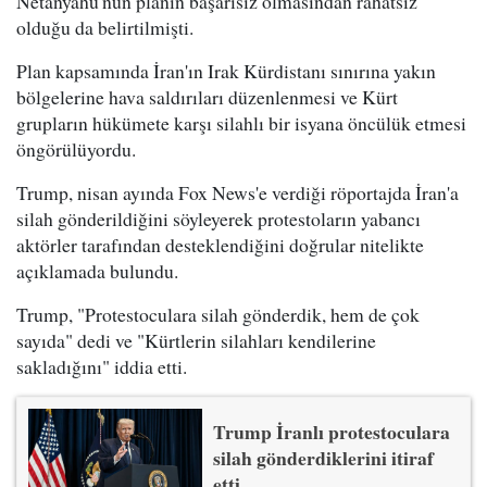
Netanyahu'nun planın başarısız olmasından rahatsız
olduğu da belirtilmişti.
Plan kapsamında İran'ın Irak Kürdistanı sınırına yakın
bölgelerine hava saldırıları düzenlenmesi ve Kürt
grupların hükümete karşı silahlı bir isyana öncülük etmesi
öngörülüyordu.
Trump, nisan ayında Fox News'e verdiği röportajda İran'a
silah gönderildiğini söyleyerek protestoların yabancı
aktörler tarafından desteklendiğini doğrular nitelikte
açıklamada bulundu.
Trump, "Protestoculara silah gönderdik, hem de çok
sayıda" dedi ve "Kürtlerin silahları kendilerine
sakladığını" iddia etti.
Trump İranlı protestoculara
silah gönderdiklerini itiraf
etti