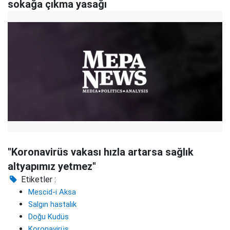
sokağa çıkma yasağı
"Koronavirüs vakası hızla artarsa sağlık
altyapımız yetmez"
Etiketler :
Mescid-i Aksa
Salgın hastalık
Doğu Kudüs
Koronavirüs