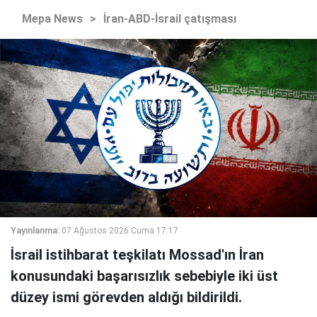
Mepa News
>
İran-ABD-İsrail çatışması
Yayınlanma:
07 Ağustos 2026 Cuma 17:17
İsrail istihbarat teşkilatı Mossad'ın İran
konusundaki başarısızlık sebebiyle iki üst
düzey ismi görevden aldığı bildirildi.