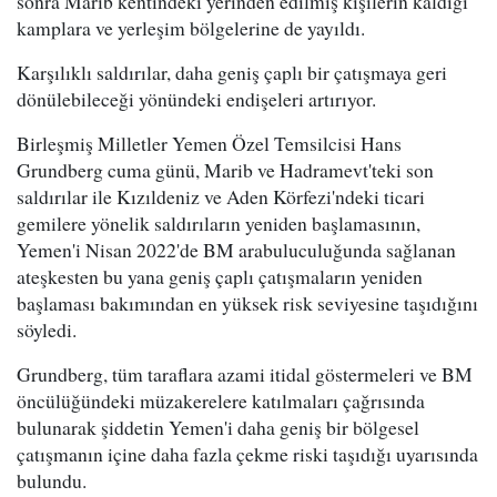
sonra Marib kentindeki yerinden edilmiş kişilerin kaldığı
kamplara ve yerleşim bölgelerine de yayıldı.
Karşılıklı saldırılar, daha geniş çaplı bir çatışmaya geri
dönülebileceği yönündeki endişeleri artırıyor.
Birleşmiş Milletler Yemen Özel Temsilcisi Hans
Grundberg cuma günü, Marib ve Hadramevt'teki son
saldırılar ile Kızıldeniz ve Aden Körfezi'ndeki ticari
gemilere yönelik saldırıların yeniden başlamasının,
Yemen'i Nisan 2022'de BM arabuluculuğunda sağlanan
ateşkesten bu yana geniş çaplı çatışmaların yeniden
başlaması bakımından en yüksek risk seviyesine taşıdığını
söyledi.
Grundberg, tüm taraflara azami itidal göstermeleri ve BM
öncülüğündeki müzakerelere katılmaları çağrısında
bulunarak şiddetin Yemen'i daha geniş bir bölgesel
çatışmanın içine daha fazla çekme riski taşıdığı uyarısında
bulundu.