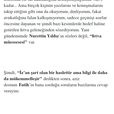
kadar... Ama birçok kişinin yazılarını ve konuşmalarını
takip ettiğim gibi onu da okuyorum, dinliyorum, fakat
avukatlığına falan kalkışmıyorum, sadece geçmişi asırlar
öncesine dayanan ve şimdi bazı kesimlerde hedef haline
getirilen fetva geleneğinden sözediyorum. Yani
Nurettin Yıldız
“fetva
gündemimde
’ın sözleri değil,
müessesesi”
var.
“İz’an şart olan bir haslettir ama bilgi ile daha
Şimdi,
da mükemmelleşir”
dedikten sonra, aziz
Fatih
dostum
’in bana sorduğu soruların bazılarına cevap
vereyim: