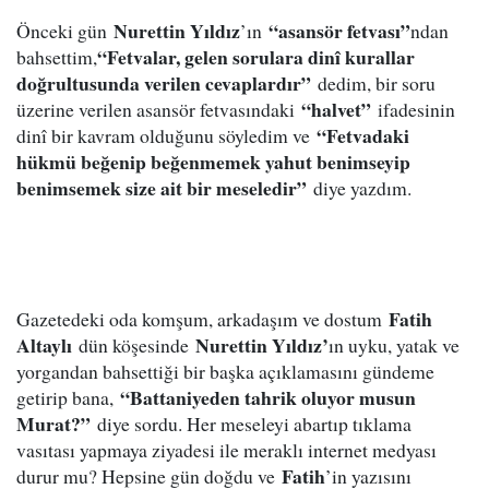
Nurettin Yıldız
“asansör fetvası”
Önceki gün
’ın
ndan
“Fetvalar, gelen sorulara dinî kurallar
bahsettim,
doğrultusunda verilen cevaplardır”
dedim, bir soru
“halvet”
üzerine verilen asansör fetvasındaki
ifadesinin
“Fetvadaki
dinî bir kavram olduğunu söyledim ve
hükmü beğenip beğenmemek yahut benimseyip
benimsemek size ait bir meseledir”
diye yazdım.
Fatih
Gazetedeki oda komşum, arkadaşım ve dostum
Altaylı
Nurettin Yıldız’
dün köşesinde
ın uyku, yatak ve
yorgandan bahsettiği bir başka açıklamasını gündeme
“Battaniyeden tahrik oluyor musun
getirip bana,
Murat?”
diye sordu. Her meseleyi abartıp tıklama
vasıtası yapmaya ziyadesi ile meraklı internet medyası
Fatih
durur mu? Hepsine gün doğdu ve
’in yazısını