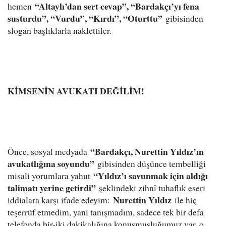
“Altaylı’dan sert cevap”, “Bardakçı’yı fena
hemen
susturdu”, “Vurdu”, “Kırdı”, “Oturttu”
gibisinden
slogan başlıklarla naklettiler.
KİMSENİN AVUKATI DEĞİLİM!
“Bardakçı, Nurettin Yıldız’ın
Önce, sosyal medyada
avukatlığına soyundu”
gibisinden düşünce tembelliği
“Yıldız’ı savunmak için aldığı
misali yorumlara yahut
talimatı yerine getirdi”
şeklindeki zihnî tuhaflık eseri
Nurettin Yıldız
iddialara karşı ifade edeyim:
ile hiç
teşerrüf etmedim, yani tanışmadım, sadece tek bir defa
telefonda bir-iki dakikalığına konuşmuşluğumuz var, o