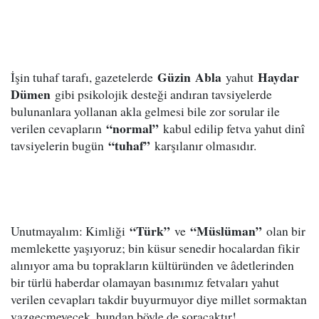
Güzin
Abla
Haydar
İşin tuhaf tarafı, gazetelerde
yahut
Dümen
gibi psikolojik desteği andıran tavsiyelerde
bulunanlara yollanan akla gelmesi bile zor sorular ile
“normal”
verilen cevapların
kabul edilip fetva yahut dinî
“tuhaf”
tavsiyelerin bugün
karşılanır olmasıdır.
“Türk”
“Müslüman”
Unutmayalım: Kimliği
ve
olan bir
memlekette yaşıyoruz; bin küsur senedir hocalardan fikir
alınıyor ama bu toprakların kültüründen ve âdetlerinden
bir türlü haberdar olamayan basınımız fetvaları yahut
verilen cevapları takdir buyurmuyor diye millet sormaktan
vazgeçmeyecek, bundan böyle de soracaktır!