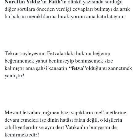
Nurettin Yıldız’
Fatih’
ın
in dünkü yazısında sorduğu
diğer sorulara önceden verdiği cevapları bulmayı da artık
bu bahsin meraklılarına bırakıyorum ama hatırlatayım:
Tekrar söyleyeyim: Fetvalardaki hükmü beğenip
beğenmemek yahut benimseyip benimsemek size
“fetva”
kalmıştır ama şahsî kanaatin
olduğunu zannetmek
yanlıştır!
Mevcut fetvalara rağmen bazı sapıkların mel’anetlerine
devam etmeleri ise dinin hatâsı falan değil, o kişilerin
cibilliyetleridir ve aynı dert Vatikan’ın bünyesini de
kemirmektedir!