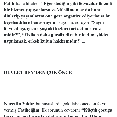
Fatih
“Eğer dediğin gibi fetvacılar önemli
bana hitaben
bir hizmet yapıyorlarsa ve Müslümanlar da bunu
dinleyip yaşamlarını ona göre organize ediyorlarsa bu
beyefendilere ben sorayım”
“Sayın
diyor ve soruyor:
fetvacıbaşı, çocuk yaştaki kızları taciz etmek caiz
midir?”, “Fiziken daha güçsüz diye bir kadına şiddet
uygulamak, erkek kulun hakkı mıdır?”...
DEVLET BEY’DEN ÇOK ÖNCE
Nurettin Yıldız
bu hususlarda çok daha önceden fetva
Fatihciğim
“Küçük çocuğa
vermiş
. İlk sorunun cevabını
taciz, normal zinadan daha ağır bir suçtur. Ölüm