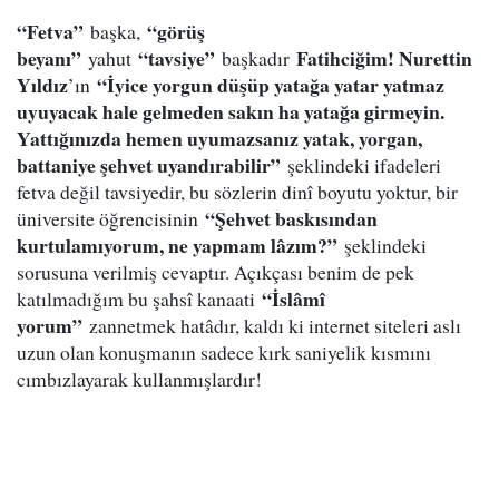
“Fetva”
“görüş
başka,
beyanı”
“tavsiye”
Fatihciğim! Nurettin
yahut
başkadır
Yıldız
“İyice yorgun düşüp yatağa yatar yatmaz
’ın
uyuyacak hale gelmeden sakın ha yatağa girmeyin.
Yattığınızda hemen uyumazsanız yatak, yorgan,
battaniye şehvet uyandırabilir”
şeklindeki ifadeleri
fetva değil tavsiyedir, bu sözlerin dinî boyutu yoktur, bir
“Şehvet baskısından
üniversite öğrencisinin
kurtulamıyorum, ne yapmam lâzım?”
şeklindeki
sorusuna verilmiş cevaptır. Açıkçası benim de pek
“İslâmî
katılmadığım bu şahsî kanaati
yorum”
zannetmek hatâdır, kaldı ki internet siteleri aslı
uzun olan konuşmanın sadece kırk saniyelik kısmını
cımbızlayarak kullanmışlardır!