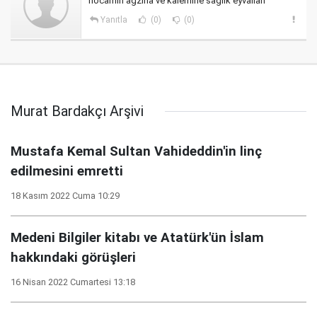
hocamın ağzına ve kalemine sağlık eyvallah
Yanıtla
(0)
(0)
Murat Bardakçı Arşivi
Mustafa Kemal Sultan Vahideddin'in linç
edilmesini emretti
18 Kasım 2022 Cuma 10:29
Medeni Bilgiler kitabı ve Atatürk'ün İslam
hakkındaki görüşleri
16 Nisan 2022 Cumartesi 13:18