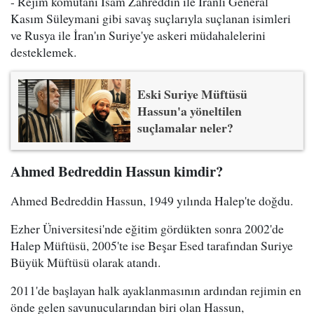
- Rejim komutanı İsam Zahreddin ile İranlı General
Kasım Süleymani gibi savaş suçlarıyla suçlanan isimleri
ve Rusya ile İran'ın Suriye'ye askeri müdahalelerini
desteklemek.
Eski Suriye Müftüsü
Hassun'a yöneltilen
suçlamalar neler?
Ahmed Bedreddin Hassun kimdir?
Ahmed Bedreddin Hassun, 1949 yılında Halep'te doğdu.
Ezher Üniversitesi'nde eğitim gördükten sonra 2002'de
Halep Müftüsü, 2005'te ise Beşar Esed tarafından Suriye
Büyük Müftüsü olarak atandı.
2011'de başlayan halk ayaklanmasının ardından rejimin en
önde gelen savunucularından biri olan Hassun,