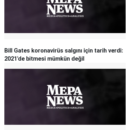
Bill Gates koronavirüs salgını için tarih verdi:
2021'de bitmesi mümkün değil