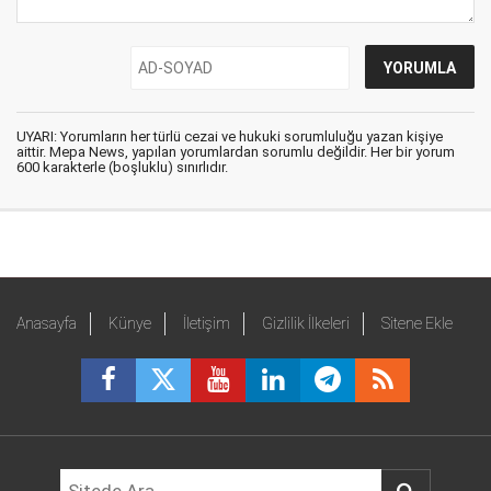
UYARI: Yorumların her türlü cezai ve hukuki sorumluluğu yazan kişiye
aittir. Mepa News, yapılan yorumlardan sorumlu değildir. Her bir yorum
600 karakterle (boşluklu) sınırlıdır.
Anasayfa
Künye
İletişim
Gizlilik İlkeleri
Sitene Ekle