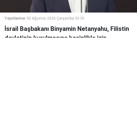
Yayınlanma:
05 Ağustos 2026 Çarşamba 20:35
İsrail Başbakanı Binyamin Netanyahu, Filistin
devletinin kurulmasına kesinlikle izin
vermeyeceklerini belirterek, İsrail'in varlığının
hiçbir anlaşmanın konusu olamayacağını
söyledi.
İsrail Başbakanı Binyamin Netanyahu, bir Filistin
devletinin kurulmasına karşı olduklarını yineleyerek,
İsrail'in varlığının hiçbir müzakerenin konusu
olmayacağını söyledi.
Televizyonda yayınlanan açıklamasında, "Anlaşma olsun