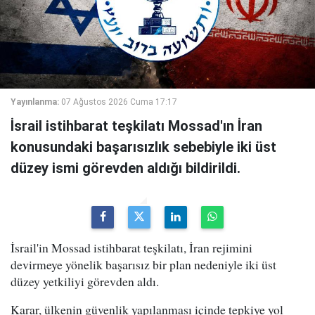
Yayınlanma:
07 Ağustos 2026 Cuma 17:17
İsrail istihbarat teşkilatı Mossad'ın İran
konusundaki başarısızlık sebebiyle iki üst
düzey ismi görevden aldığı bildirildi.
İsrail'in Mossad istihbarat teşkilatı, İran rejimini
devirmeye yönelik başarısız bir plan nedeniyle iki üst
düzey yetkiliyi görevden aldı.
Karar, ülkenin güvenlik yapılanması içinde tepkiye yol