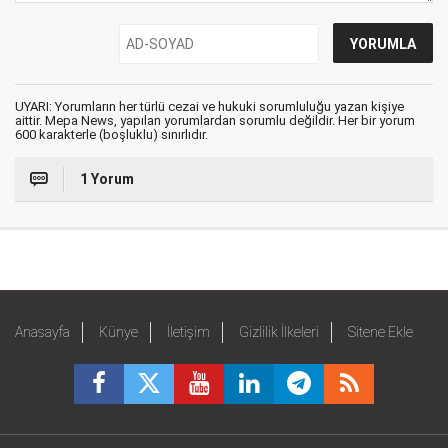
UYARI: Yorumların her türlü cezai ve hukuki sorumluluğu yazan kişiye
aittir. Mepa News, yapılan yorumlardan sorumlu değildir. Her bir yorum
600 karakterle (boşluklu) sınırlıdır.
1 Yorum
Anasayfa
Künye
İletişim
Gizlilik İlkeleri
Sitene Ekle