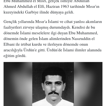
Ebu Muhammed el Mısri, gerçek ismiyle Abdullah
Ahmed Abdullah el Elfi, Haziran 1963 tarihinde Mısır'ın
kuzeyindeki Garbiye ilinde dünyaya geldi.
Gençlik yıllarında Mısır'a İslami ve cihat yanlısı akımların
faaliyetleri zirveye ulaşmış durumdaydı. Kendisi de bu
dönemde İslami meselelere ilgi duyan Ebu Muhammed,
dönemin önde gelen İslam alimlerinden Nasıruddin el
Elbani ile irtibat kurdu ve ilerleyen dönemde onun
aracılığıyla Ürdün'e gitti. Ürdün'de İslami ilimler alanında
eğitim gördü.