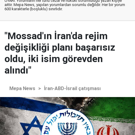
UYARI: Yorumların her türlü cezai ve hukuki sorumluluğu yazan kişiye
aittir. Mepa News, yapılan yorumlardan sorumlu değildir. Her bir yorum
600 karakterle (boşluklu) sınırlıdır.
"Mossad'ın İran'da rejim
değişikliği planı başarısız
oldu, iki isim görevden
alındı"
Mepa News
>
İran-ABD-İsrail çatışması