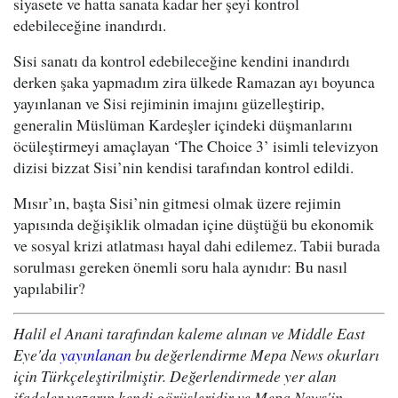
siyasete ve hatta sanata kadar her şeyi kontrol
edebileceğine inandırdı.
Sisi sanatı da kontrol edebileceğine kendini inandırdı
derken şaka yapmadım zira ülkede Ramazan ayı boyunca
yayınlanan ve Sisi rejiminin imajını güzelleştirip,
generalin Müslüman Kardeşler içindeki düşmanlarını
öcüleştirmeyi amaçlayan ‘The Choice 3’ isimli televizyon
dizisi bizzat Sisi’nin kendisi tarafından kontrol edildi.
Mısır’ın, başta Sisi’nin gitmesi olmak üzere rejimin
yapısında değişiklik olmadan içine düştüğü bu ekonomik
ve sosyal krizi atlatması hayal dahi edilemez. Tabii burada
sorulması gereken önemli soru hala aynıdır: Bu nasıl
yapılabilir?
Halil el Anani tarafından kaleme alınan ve Middle East
Eye'da
yayınlanan
bu değerlendirme Mepa News okurları
için Türkçeleştirilmiştir. Değerlendirmede yer alan
ifadeler yazarın kendi görüşleridir ve Mepa News'in