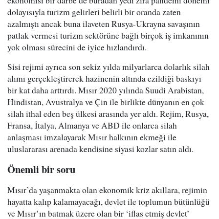
ekonomisi bir darbe de buradan yedi zira pandemi dönemi
dolayısıyla turizm gelirleri belirli bir oranda zaten
azalmıştı ancak buna ilaveten Rusya-Ukrayna savaşının
patlak vermesi turizm sektörüne bağlı birçok iş imkanının
yok olması sürecini de iyice hızlandırdı.
Sisi rejimi ayrıca son sekiz yılda milyarlarca dolarlık silah
alımı gerçekleştirerek hazinenin altında ezildiği baskıyı
bir kat daha arttırdı. Mısır 2020 yılında Suudi Arabistan,
Hindistan, Avustralya ve Çin ile birlikte dünyanın en çok
silah ithal eden beş ülkesi arasında yer aldı. Rejim, Rusya,
Fransa, İtalya, Almanya ve ABD ile onlarca silah
anlaşması imzalayarak Mısır halkının ekmeği ile
uluslararası arenada kendisine siyasi kozlar satın aldı.
Önemli bir soru
Mısır’da yaşanmakta olan ekonomik kriz akıllara, rejimin
hayatta kalıp kalamayacağı, devlet ile toplumun bütünlüğü
ve Mısır’ın batmak üzere olan bir ‘iflas etmiş devlet’