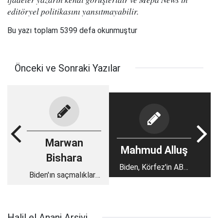
editöryel politikasını yansıtmayabilir.
Bu yazı toplam 5399 defa okunmuştur
Önceki ve Sonraki Yazılar
Marwan
Mahmud Alluş
Bishara
Biden, Körfez'in ABD
Biden'ın saçmalıkları:
için halen önemli
Strateji ve kumar
olduğunu şimdi anlıyor
Halil el Anani Arşivi