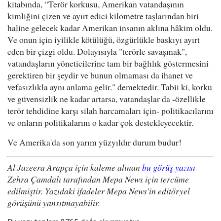
kitabında, “Terör korkusu, Amerikan vatandaşının
kimliğini çizen ve ayırt edici kilometre taşlarından biri
haline gelecek kadar Amerikan insanın aklına hâkim oldu.
Ve onun için iyilikle kötülüğü, özgürlükle baskıyı ayırt
eden bir çizgi oldu. Dolayısıyla "terörle savaşmak",
vatandaşların yöneticilerine tam bir bağlılık göstermesini
gerektiren bir şeydir ve bunun olmaması da ihanet ve
vefasızlıkla aynı anlama gelir." demektedir. Tabii ki, korku
ve güvensizlik ne kadar artarsa, vatandaşlar da -özellikle
terör tehdidine karşı silah harcamaları için- politikacılarını
ve onların politikalarını o kadar çok destekleyecektir.
Ve Amerika'da son yarım yüzyıldır durum budur!
Al Jazeera Arapça için kaleme alınan
bu görüş yazısı
Zehra Çamdalı tarafından Mepa News için tercüme
edilmiştir. Yazıdaki ifadeler Mepa News'in editöryel
görüşünü yansıtmayabilir.