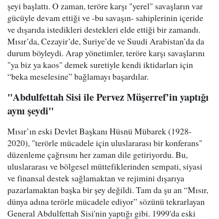
şeyi başlattı. O zaman, teröre karşı "yerel" savaşların var
gücüyle devam ettiği ve -bu savaşın- sahiplerinin içeride
ve dışarıda istedikleri destekleri elde ettiği bir zamandı.
Mısır’da, Cezayir’de, Suriye’de ve Suudi Arabistan’da da
durum böyleydi. Arap yönetimler, teröre karşı savaşlarını
"ya biz ya kaos" demek suretiyle kendi iktidarları için
“beka meselesine” bağlamayı başardılar.
"Abdulfettah Sisi ile Pervez Müşerref'in yaptığı
aynı şeydi"
Mısır’ın eski Devlet Başkanı Hüsnü Mübarek (1928-
2020), "terörle mücadele için uluslararası bir konferans"
düzenleme çağrısını her zaman dile getiriyordu. Bu,
uluslararası ve bölgesel müttefiklerinden sempati, siyasi
ve finansal destek sağlamaktan ve rejimini dışarıya
pazarlamaktan başka bir şey değildi. Tam da şu an “Mısır,
dünya adına terörle mücadele ediyor” sözünü tekrarlayan
General Abdulfettah Sisi'nin yaptığı gibi. 1999'da eski