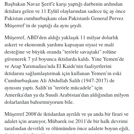
Başbakan Navaz Şerif'e karşı yaptığı darbenin ardından
iktidara gelen ve 11 Eylül olaylarından sadece üç ay önce
Pakistan cumhurbaşkanı olan Pakistanlı General Pervez
Müşerref’in de yaptığı da aynı şeydi.
Müşerref, ABD'den aldığı yaklaşık 11 milyar dolarlık
askeri ve ekonomik yardımı kapsayan siyasi ve mali
desteğine ve büyük oranda "terörle savaştaki" rolüne
güvenerek 7 yıl boyunca iktidarda kaldı. Yine Yemen’de
ve Arap Yarımadası'nda El Kaide'nin faaliyetlerini
iktidarını sağlamlaştırmak için kullanan Yemen’in eski
Cumhurbaşkanı Ali Abdullah Salih (1947-2017) de
aynısını yaptı. Salih’in "terörle mücadele" için
Amerika'dan ya da Suudi Arabistan'dan aldığından milyon
dolarlardan bahsetmiyorum bile.
Müşerref 2008'de iktidardan ayrıldı ve şu anda bir firari ve
adalet için aranıyor, Mübarek ise 2011'de bir halk devrimi
tarafından devrildi ​​ve ölümünden önce adalete boyun eğdi,