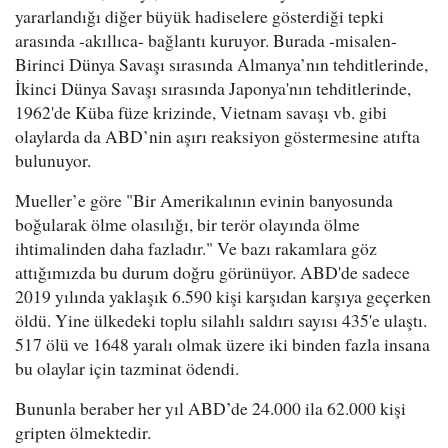
yararlandığı diğer büyük hadiselere gösterdiği tepki
arasında -akıllıca- bağlantı kuruyor. Burada -misalen-
Birinci Dünya Savaşı sırasında Almanya’nın tehditlerinde,
İkinci Dünya Savaşı sırasında Japonya'nın tehditlerinde,
1962'de Küba füze krizinde, Vietnam savaşı vb. gibi
olaylarda da ABD’nin aşırı reaksiyon göstermesine atıfta
bulunuyor.
Mueller’e göre "Bir Amerikalının evinin banyosunda
boğularak ölme olasılığı, bir terör olayında ölme
ihtimalinden daha fazladır." Ve bazı rakamlara göz
attığımızda bu durum doğru görünüyor. ABD'de sadece
2019 yılında yaklaşık 6.590 kişi karşıdan karşıya geçerken
öldü. Yine ülkedeki toplu silahlı saldırı sayısı 435'e ulaştı.
517 ölü ve 1648 yaralı olmak üzere iki binden fazla insana
bu olaylar için tazminat ödendi.
Bununla beraber her yıl ABD’de 24.000 ila 62.000 kişi
gripten ölmektedir.