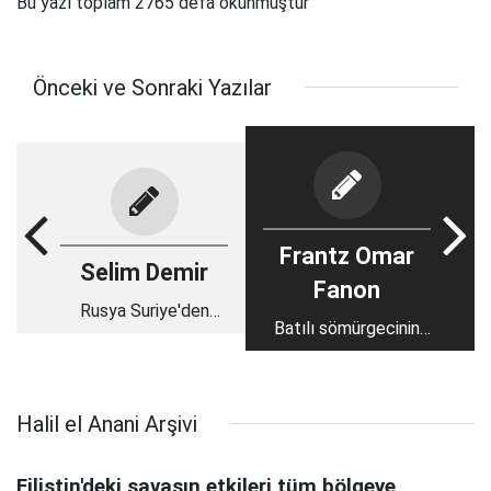
Bu yazı toplam 2765 defa okunmuştur
Önceki ve Sonraki Yazılar
Frantz Omar
Selim Demir
Fanon
Rusya Suriye'den
Batılı sömürgecinin
çekiliyor mu?
peçeyle savaşı:
Sosyolojik ve
psikolojik bir tahlil
Halil el Anani Arşivi
Filistin'deki savaşın etkileri tüm bölgeye