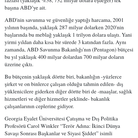
fazlası (yaklaşık %38, 732 milyar dolara eşdeğer) tek
başına ABD’ye ait.
ABD'nin savunma ve güvenliğe yaptığı harcama, 2001
yılının başında, yaklaşık 287 milyar dolarken 2020'nin
başlarında bu meblağ yaklaşık 1 trilyon dolara ulaştı. Yani
yirmi yıldan daha kısa bir sürede 3 katından fazla. Aynı
zamanda, ABD Savunma Bakanlığı'nın (Pentagon) bütçesi
bu yıl yaklaşık 400 milyar dolardan 700 milyar doların
üzerine çıktı.
Bu bütçenin yaklaşık dörtte biri, bakanlığın -yüzlerce
şirket ve on binlerce çalışan olduğu tahmin edilen- dış
yüklenicilere giderken diğer dörtte biri de -maaşlar, sağlık
hizmetleri ve diğer hizmetler şeklinde- bakanlık
çalışanlarının ceplerine gidiyor.
Georgia Eyalet Üniversitesi Çatışma ve Dış Politika
Profesörü Carol Winkler “Terör Adına: İkinci Dünya
Savaşı Sonrası Başkanlar ve Siyasi Şiddet” isimli