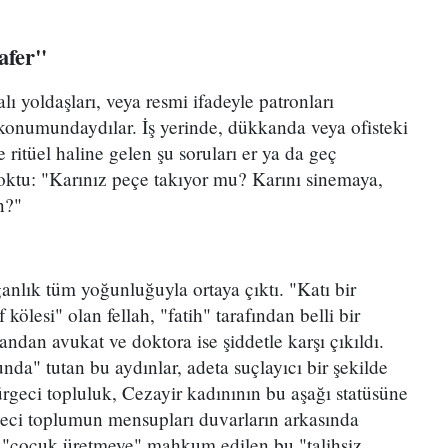
afer"
ı ​​yoldaşları, veya resmi ifadeyle patronları
 konumundaydılar. İş yerinde, dükkanda veya ofisteki
 ritüel haline gelen şu soruları er ya da geç
 yoktu: "Karınız peçe takıyor mu? Karını sinemaya,
n?"
anlık tüm yoğunluğuyla ortaya çıktı. "Katı bir
kölesi" olan fellah, "fatih" tarafından belli bir
andan avukat ve doktora ise şiddetle karşı çıkıldı.
nda" tutan bu aydınlar, adeta suçlayıcı bir şekilde
rgeci topluluk, Cezayir kadınının bu aşağı statüsüne
rgeci toplumun mensupları duvarların arkasında
e "çocuk üretmeye" mahkum edilen bu "talihsiz