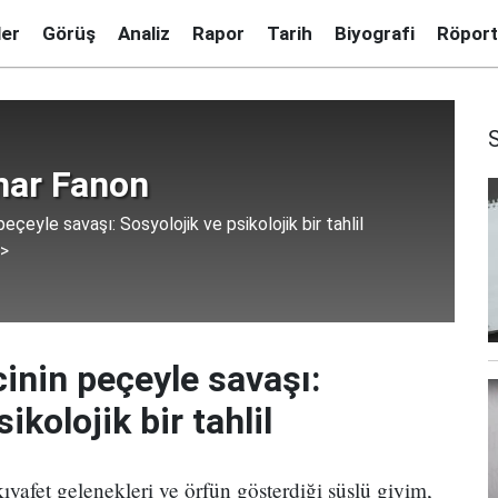
ler
Görüş
Analiz
Rapor
Tarih
Biyografi
Röport
mar Fanon
eçeyle savaşı: Sosyolojik ve psikolojik bir tahlil
 >
inin peçeyle savaşı:
ikolojik bir tahlil
kıyafet gelenekleri ve örfün gösterdiği süslü giyim,