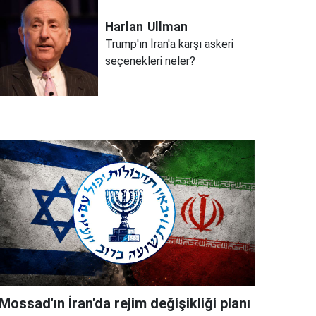
Harlan
Ullman
Trump'ın İran'a karşı askeri
seçenekleri neler?
Mossad'ın İran'da rejim değişikliği planı