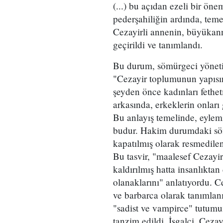
(...) bu açıdan ezeli bir ö
pederşahiliğin ardında, temel
Cezayirli annenin, büyükann
geçirildi ve tanımlandı.
Bu durum, sömürgeci yönetim
"Cezayir toplumunun yapısını
şeyden önce kadınları fethet
arkasında, erkeklerin onları
Bu anlayış temelinde, eylem
budur. Hakim durumdaki sömü
kapatılmış olarak resmedilen
Bu tasvir, "maalesef Cezayir
kaldırılmış hatta insanlıkt
olanaklarını" anlatıyordu. Ce
ve barbarca olarak tanımlanı
"sadist ve vampirce" tutumu
tanzim edildi. İşgalci, Cezay