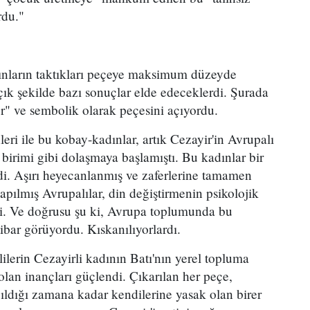
rdu."
adınların taktıkları peçeye maksimum düzeyde
açık şekilde bazı sonuçlar elde edeceklerdi. Şurada
or" ve sembolik olarak peçesini açıyordu.
eri ile bu kobay-kadınlar, artık Cezayir'in Avrupalı
birimi gibi dolaşmaya başlamıştı. Bu kadınlar bir
ydi. Aşırı heyecanlanmış ve zaferlerine tamamen
kapılmış Avrupalılar, din değiştirmenin psikolojik
di. Ve doğrusu şu ki, Avrupa toplumunda bu
ibar görüyordu. Kıskanılıyorlardı.
lilerin Cezayirli kadının Batı'nın yerel topluma
lan inançları güçlendi. Çıkarılan her peçe,
ıldığı zamana kadar kendilerine yasak olan birer