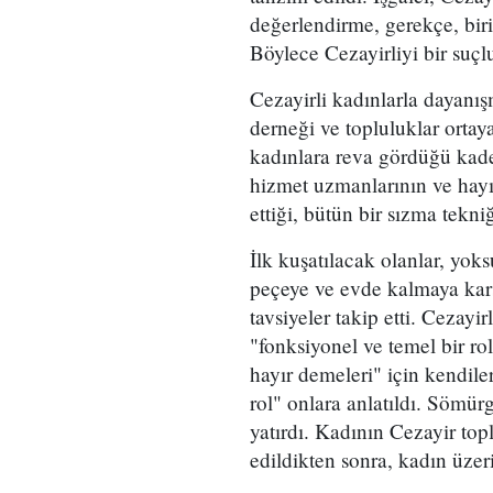
değerlendirme, gerekçe, bir
Böylece Cezayirliyi bir suçl
Cezayirli kadınlarla dayanış
derneği ve topluluklar ortay
kadınlara reva gördüğü kade
hizmet uzmanlarının ve hayır
ettiği, bütün bir sızma tek
İlk kuşatılacak olanlar, yoks
peçeye ve evde kalmaya karşı
tavsiyeler takip etti. Cezay
"fonksiyonel ve temel bir ro
hayır demeleri" için kendil
rol" onlara anlatıldı. Sömü
yatırdı. Kadının Cezayir top
edildikten sonra, kadın üzer