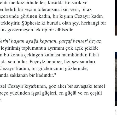
Şehir merkezlerinde fes, kırsalda ise sarık ve
 belirli bir seçim toleransına izin verir, biraz
içerisinde görünen kadın, bir kişinin Cezayir kadın
tekleştirir. Şüphesiz ki burada olan şey, herhangi bir
ans göstermeyen tek tip bir elbisedir.
erini baştan ayağa kapatan, çarşaf benzeri beyaz
leştirilmiş toplumunun ayrımını çok açık şekilde
ızın bu konua çekingen kalması mümkündür, fakat
nda son bulur. Peçeyle beraber, her şey sınırları
. Cezayir kadını, bir gözlemcinin gözlerinde,
ında saklanan bir kadındır."
el Cezayir kıyafetinin, göz alıcı bir savaştaki temel
peçe yüzünden işgal güçleri, en güçlü ve en çeşitli
r.
"