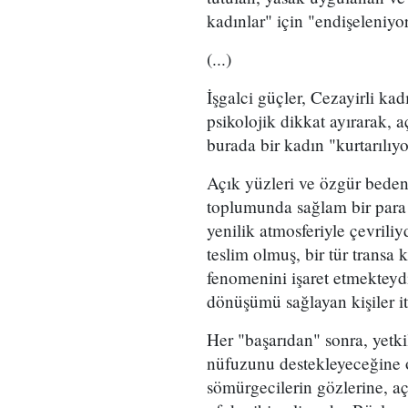
kadınlar" için "endişeleniyo
(...)
İşgalci güçler, Cezayirli k
psikolojik dikkat ayırarak, 
burada bir kadın "kurtarılıy
Açık yüzleri ve özgür bedenl
toplumunda sağlam bir para 
yenilik atmosferiyle çevrili
teslim olmuş, bir tür transa 
fenomenini işaret etmektey
dönüşümü sağlayan kişiler it
Her "başarıdan" sonra, yetki
nüfuzunu destekleyeceğine o
sömürgecilerin gözlerine, aç