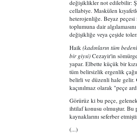
değişiklikler not edilebilir: 
cellabiye. Maskülen kıyafetler
heterojenliğe. Beyaz peçesi 
toplumuna dair algılamasını 
değişikliğe veya çeşide toler
(kadınların tüm bedenl
Haik
bir giysi)
Cezayir'in sömürge
yapar. Elbette küçük bir k
tüm belirsizlik ergenlik çağı
belirli ve düzenli hale gelir
kaçınılmaz olarak "peçe ard
Görürüz ki bu peçe, geleneks
ihtilaf konusu olmuştur. Bu 
kaynaklarını seferber etmişti
(...)