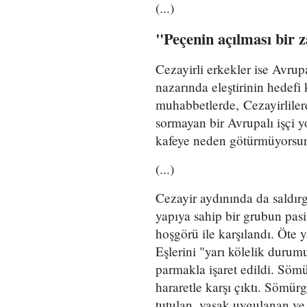
(...)
"Peçenin açılması bir z
Cezayirli erkekler ise Avrupal
nazarında eleştirinin hedefi
muhabbetlerde, Cezayirlilere
sormayan bir Avrupalı ​​işçi
kafeye neden götürmüyorsu
(...)
Cezayir aydınında da saldırg
yapıya sahip bir grubun pasif 
hoşgörü ile karşılandı. Öte y
Eşlerini "yarı kölelik durumu
parmakla işaret edildi. Sömü
hararetle karşı çıktı. Sömü
tutulan, yasak uygulanan v