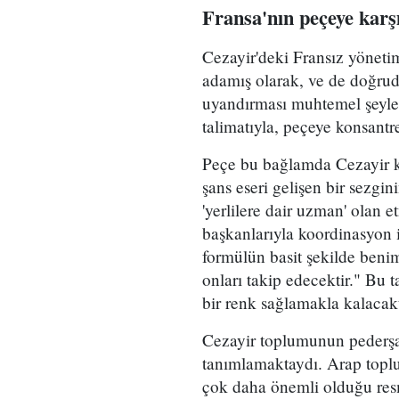
Fransa'nın peçeye karşı
Cezayir'deki Fransız yönetim
adamış olarak, ve de doğruda
uyandırması muhtemel şeyle
talimatıyla, peçeye konsant
Peçe bu bağlamda Cezayir ka
şans eseri gelişen bir sezgin
'yerlilere dair uzman' olan e
başkanlarıyla koordinasyon i
formülün basit şekilde beni
onları takip edecektir." Bu t
bir renk sağlamakla kalacakt
Cezayir toplumunun pederşah
tanımlamaktaydı. Arap toplum
çok daha önemli olduğu resm