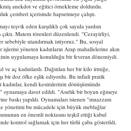
ikmiş anekdot ve eğitici örnekleme doldurdu.
uluk çemberi içerisinde hapsetmeye çalıştı.
mayı teşvik eden karşılıklı çok sayıda yardım
a çıktı. Matem törenleri düzenlendi. "Cezayirliyi,
r sebebiyle utandırmak istiyoruz." Bu, sosyal
 işlerini yöneten kadınların Arap mahallelerine akın
niğinin uygulamaya konulduğu bir feveran dönemiydi.
ul ve aç kadınlardı. Dağıtılan her bir kilo irmiğe,
 bir doz öfke eşlik ediyordu. Bu infiali pratik
irli kadınlar, kendi kesimlerinin dönüşümünde
l" oynamaya davet edildi. "Asırlık bir boyun eğmeye
erine baskı yapıldı. Oynamaları istenen "muazzam
rge yönetimi bu mücadele için büyük meblağlar
lumunun en önemli noktasını teşkil ettiği kabul
inde kontrol sağlamak için her türlü çaba gösterildi.