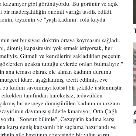
nem kazanıyor gibi görünüyordu. Bu görünür ve açık
 bir maderşahiliğin önemli varlığı tasdik edildi.
enin, teyzenin ve "yaşlı kadının" rolü kayda
in net bir siyasi doktrin ortaya koymasını sağladı.
, direniş kapasitesini yok etmek istiyorsak, her
meliyiz. Gitmeli ve kendilerini sakladıkları peçenin
 gözlerden uzakta tuttuğu evlerde onları bulmalıyız."
in ana teması olarak ele alınan kadının durumu
rgeci idare, aşağılanmış, tecrit edilmiş, eve
 bu kadını savunmayı kutsal bir şekilde üstlenmiştir.
 erkekleri tarafından hareketsiz, tedavülden
an çıkmış bir nesneye dönüştürülen kadının muazzam
zayirlinin davranışı şiddetle kınanıyor, Orta Çağlı
yordu. "Sonsuz bilimle", Cezayir'in kadına karşı
i
na karşı geniş kapsamlı bir suçlama hazırlandı ve
irlinin aile hayatının çevresinde bir yığın yargı,