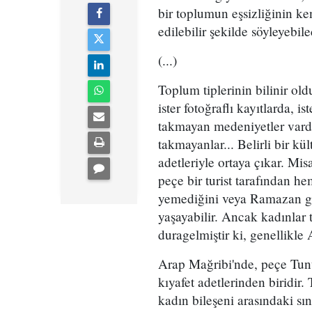
bir toplumun eşsizliğinin ke
edilebilir şekilde söyleyebile
(...)
Toplum tiplerinin bilinir olduk
ister fotoğraflı kayıtlarda, i
takmayan medeniyetler vardı
takmayanlar... Belirli bir k
adetleriyle ortaya çıkar. Mi
peçe bir turist tarafından h
yemediğini veya Ramazan gü
yaşayabilir. Ancak kadınlar t
duragelmiştir ki, genellikle
Arap Mağribi'nde, peçe Tunus
kıyafet adetlerinden biridir.
kadın bileşeni arasındaki sın