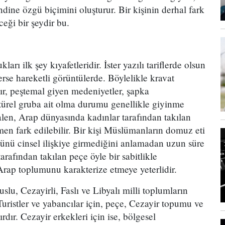
ndine özgü biçimini oluşturur. Bir kişinin derhal fark
ceği bir şeydir bu.
ları ilk şey kıyafetleridir. İster yazılı tariflerde olsun
sterse hareketli görüntülerde. Böylelikle kravat
r, peştemal giyen medeniyetler, şapka
ültürel gruba ait olma durumu genellikle giyinme
salen, Arap dünyasında kadınlar tarafından takılan
emen fark edilebilir. Bir kişi Müslümanların domuz eti
nü cinsel ilişkiye girmediğini anlamadan uzun süre
arafından takılan peçe öyle bir sabitlikle
 Arap toplumunu karakterize etmeye yeterlidir.
lu, Cezayirli, Faslı ve Libyalı milli toplumların
 Turistler ve yabancılar için, peçe, Cezayir topumu ve
ırdır. Cezayir erkekleri için ise, bölgesel