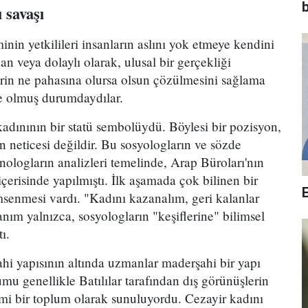
b
 savaşı
inin yetkilileri insanların aslını yok etmeye kendini
n veya dolaylı olarak, ulusal bir gerçekliği
rin ne pahasına olursa olsun çözülmesini sağlama
re olmuş durumdaydılar.
dınının bir statü sembolüydü. Böylesi bir pozisyon,
in neticesi değildir. Bu sosyologların ve sözde
tnologların analizleri temelinde, Arap Büroları'nın
çerisinde yapılmıştı. İlk aşamada çok bilinen bir
msenmesi vardı. "Kadını kazanalım, geri kalanlar
anım yalnızca, sosyologların "keşiflerine" bilimsel
ı.
i yapısının altında uzmanlar maderşahi bir yapı
u genellikle Batılılar tarafından dış görünüşlerin
i bir toplum olarak sunuluyordu. Cezayir kadını