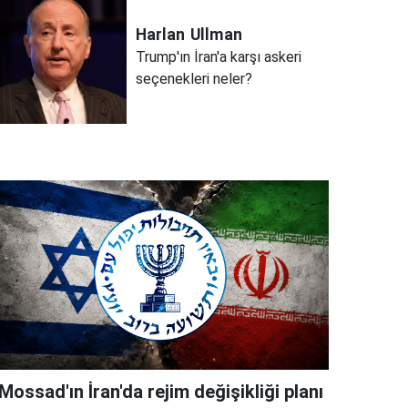
Harlan
Ullman
Trump'ın İran'a karşı askeri
seçenekleri neler?
Mossad'ın İran'da rejim değişikliği planı