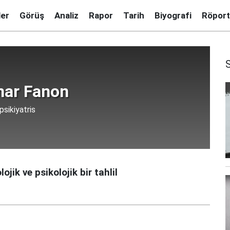
ler
Görüş
Analiz
Rapor
Tarih
Biyografi
Röport
mar Fanon
psikiyatris
jik ve psikolojik bir tahlil