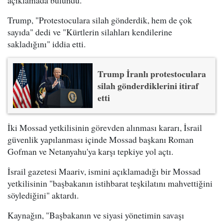
açıklamada bulundu.
Trump, "Protestoculara silah gönderdik, hem de çok
sayıda" dedi ve "Kürtlerin silahları kendilerine
sakladığını" iddia etti.
Trump İranlı protestoculara
silah gönderdiklerini itiraf
etti
İki Mossad yetkilisinin görevden alınması kararı, İsrail
güvenlik yapılanması içinde Mossad başkanı Roman
Gofman ve Netanyahu'ya karşı tepkiye yol açtı.
İsrail gazetesi Maariv, ismini açıklamadığı bir Mossad
yetkilisinin "başbakanın istihbarat teşkilatını mahvettiğini
söylediğini" aktardı.
Kaynağın, "Başbakanın ve siyasi yönetimin savaşı