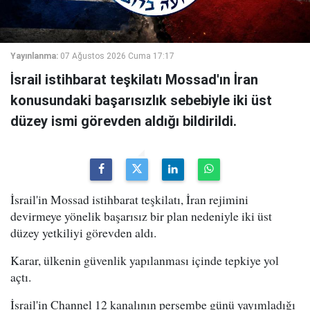
Yayınlanma:
07 Ağustos 2026 Cuma 17:17
İsrail istihbarat teşkilatı Mossad'ın İran
konusundaki başarısızlık sebebiyle iki üst
düzey ismi görevden aldığı bildirildi.
İsrail'in Mossad istihbarat teşkilatı, İran rejimini
devirmeye yönelik başarısız bir plan nedeniyle iki üst
düzey yetkiliyi görevden aldı.
Karar, ülkenin güvenlik yapılanması içinde tepkiye yol
açtı.
İsrail'in Channel 12 kanalının perşembe günü yayımladığı