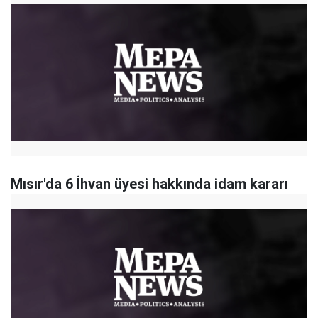
Mısır'da 6 İhvan üyesi hakkında idam kararı