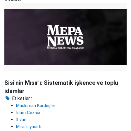
Sisi'nin Mısır'ı: Sistematik işkence ve toplu
idamlar
Etiketler :
Müslüman Kardeşler
İdam Cezası
İhvan
Mısır siyaseti