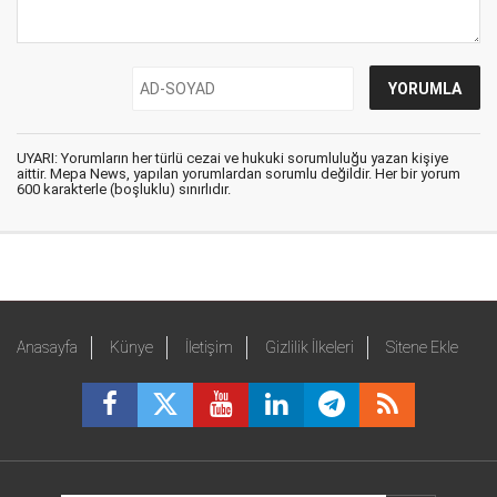
UYARI: Yorumların her türlü cezai ve hukuki sorumluluğu yazan kişiye
aittir. Mepa News, yapılan yorumlardan sorumlu değildir. Her bir yorum
600 karakterle (boşluklu) sınırlıdır.
Anasayfa
Künye
İletişim
Gizlilik İlkeleri
Sitene Ekle